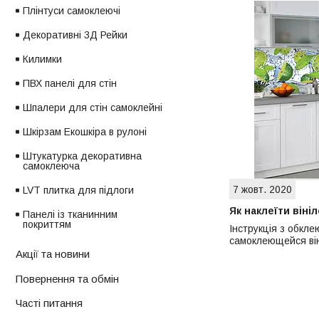
Плінтуси самоклеючі
Декоративні 3Д Рейки
Килимки
ПВХ панелі для стін
Шпалери для стін самоклейні
Шкірзам Екошкіра в рулоні
Штукатурка декоративна
самоклеюча
7 жовт. 2020
LVT плитка для підлоги
Як наклеїти віні
Панелі із тканинним
покриттям
Інструкція з обкл
самоклеющейся він
Акції та новини
Повернення та обмін
Часті питання