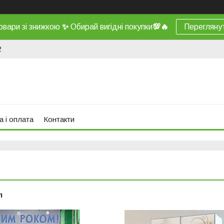
овари зі знижкою
✨
Обирай вигідні покупки
💯
🔥
Перегляну
2
а і оплата
Контакти
л