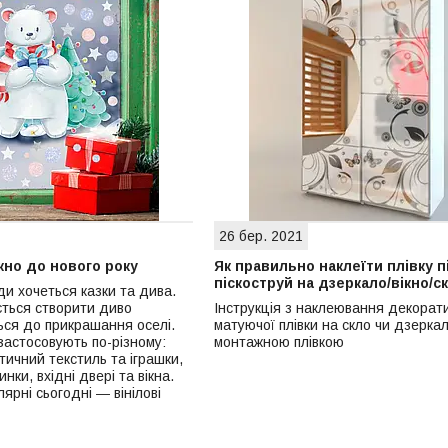
26 бер. 2021
кно до нового року
Як правильно наклеїти плівку п
піскоструй на дзеркало/вікно/с
ди хочеться казки та дива.
ється створити диво
Інструкція з наклеювання декорат
ться до прикрашання оселі.
матуючої плівки на скло чи дзеркал
застосовують по-різному:
монтажною плівкою
ичний текстиль та іграшки,
ки, вхідні двері та вікна.
ярні сьогодні ― вінілові