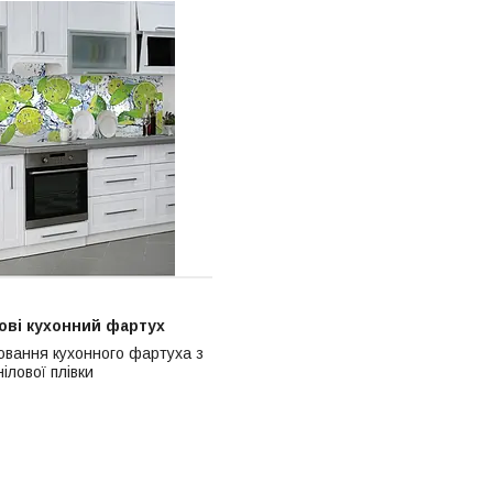
лові кухонний фартух
еювання кухонного фартуха з
ілової плівки