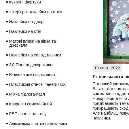
Кухонні фартухи
Інтер'єрні наклейки на стіну
Наклейки на двері
Наклейки на стіл
Матові плівки на вікна та
дзеркала
Наклейки на холодильники
3Д Панелі декоративні
10 лист. 2022
Вінілова плитка, ламінат
Як прикрасити ві
Під новий рік завж
Пластикові стінові панелі ПВХ
Багато хто намага
самостійно і вдає
М'яка підлога-пазл
Новорічний декор 
придбавають темат
Ковролін самоклейний
прикрашають сходин
Але найбільш попул
PET панелі на стіну
наклейки.
Алюмінієва плитка самоклейка