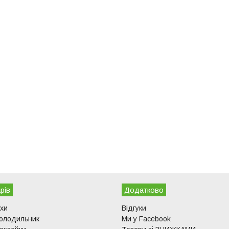
рів
Додатково
ухи
Відгуки
холодильник
Ми у Facebook