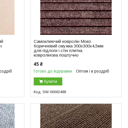
ий
Самоклеючий ковролін Моко
н
Коричневий смужка 300х300х4,5мм
для підлоги і стін плитка
ковролінова поштучно
45 ₴
роздріб
Готово до відправки
Оптом і в роздріб
Купити
SW-00002488