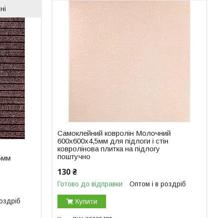
ні
Самоклейний ковролін Молочний
600х600х4,5мм для підлоги і стін
ковролінова плитка на підлогу
поштучно
5мм
130 ₴
Готово до відправки
Оптом і в роздріб
роздріб
Купити