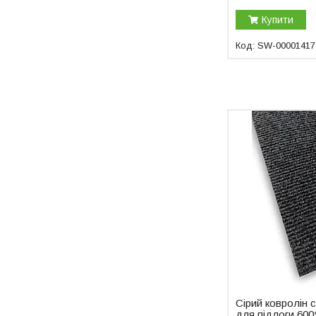
Купити
SW-00001417
Сірий ковролін 
для підлоги 60