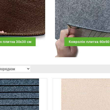
н плитка 30х30 см
Ковролін плитка 60х60