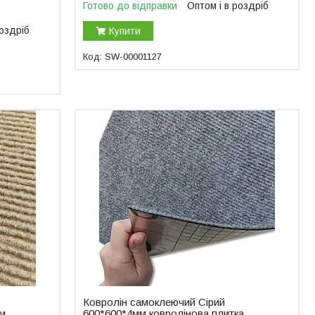
Готово до відправки
Оптом і в роздріб
роздріб
Купити
SW-00001127
Ковролін самоклеючий Сірий
мм
600*600*4мм ковролінова плитка