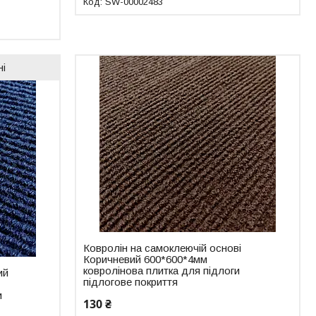
SW-00002483
ні
Ковролін на самоклеючій основі
Коричневий 600*600*4мм
ковролінова плитка для підлоги
ий
підлогове покриття
и
130 ₴