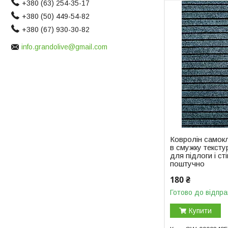
+380 (63) 254-35-17
+380 (50) 449-54-82
+380 (67) 930-30-82
info.grandolive@gmail.com
Ковролін самокл
в смужку тексту
для підлоги і ст
поштучно
180 ₴
Готово до відпра
Купити