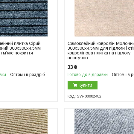
ейний плитка Сірий
Самоклейний ковролін Молочн
рний 300х300х4,5мм
300х300х4,5мм для підлоги і сті
ін м'яке покриття
ковролінова плитка на підлогу
поштучно
33 ₴
вки
Оптом і в роздріб
Готово до відправки
Оптом і в 
Купити
SW-00002482