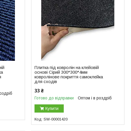
ній
Плитка під ковролін на клейовій
ка
основі Сірий 300*300*4мм
я
ковролінове покриття самоклейка
для сходів
33 ₴
роздріб
Готово до відправки
Оптом і в роздріб
Купити
SW-00001420