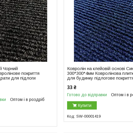
й Чорний
Ковролін на клейовій основі Си
вролінове покриття
300*300*4мм Ковролінова плит
рати для підлоги
для будинку підлогове покритт
33 ₴
Готово до відправки
Оптом і в 
вки
Оптом і в роздріб
Купити
SW-00001419