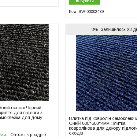
Купити
SW-00002489
–8%
Залишилось 23 д
йовій основі Чорний
риття для підлоги з
амоклейка для дому
Плитка під ковролін самоклеюч
Синій 600*600*4мм Плитка
ковролінова для декору підлог
сходів
вки
Оптом і в роздріб