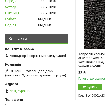
Середа
09:00
18:00
Четвер
09:00
18:00
Пʼятниця
09:00
18:00
Субота
Вихідний
Неділя
Вихідний
Контакти
Ковролін клейки
Менеджер інтернет-магазину Grand
300*300*4мм Ко
самоклеючі квад
сходів сходів
GRAND ― товари для дому
33 ₴
(наклейки, 3Д-панелі, кухонні фартухи)
Готово до відпра
Купити
Київ, Україна
SW-00001423