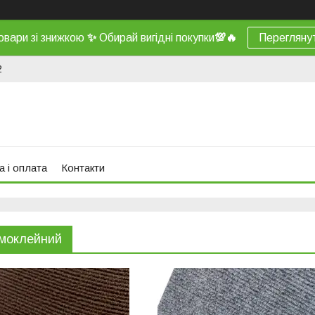
овари зі знижкою
✨
Обирай вигідні покупки
💯
🔥
Перегляну
2
а і оплата
Контакти
амоклейний