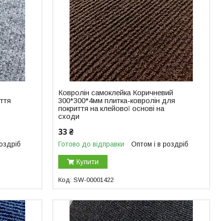
Ковролін самоклейка Коричневий
ття
300*300*4мм плитка-ковролін для
покриття на клейової основі на
сходи
33 ₴
роздріб
Готово до відправки
Оптом і в роздріб
Купити
SW-00001422