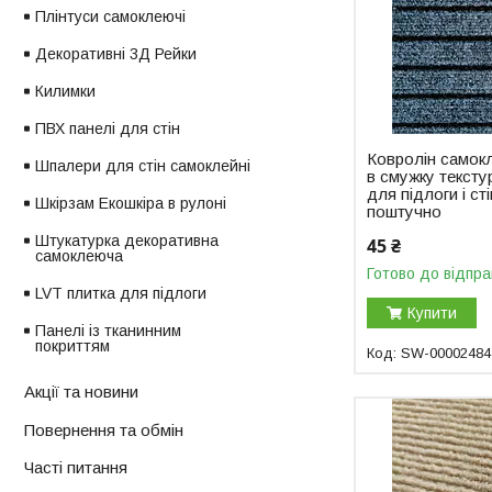
Плінтуси самоклеючі
Декоративні 3Д Рейки
Килимки
ПВХ панелі для стін
Ковролін самокл
Шпалери для стін самоклейні
в смужку тексту
для підлоги і ст
Шкірзам Екошкіра в рулоні
поштучно
Штукатурка декоративна
45 ₴
самоклеюча
Готово до відпра
LVT плитка для підлоги
Купити
Панелі із тканинним
покриттям
SW-00002484
Акції та новини
Повернення та обмін
Часті питання