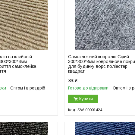
лін на клейовій
Самоклеючий ковролін Сірий
 300*300*4мм
300*300*4мм ковролінове покри
риття самоклейка
для будинку ворс поліестер
ття
квадрат
33 ₴
вки
Оптом і в роздріб
Готово до відправки
Оптом і в 
Купити
SW-00001424