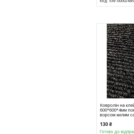
SW-00002485
Ковролін на кле
600*600*4мм пок
ворсом килим с
130 ₴
Готово до відпра