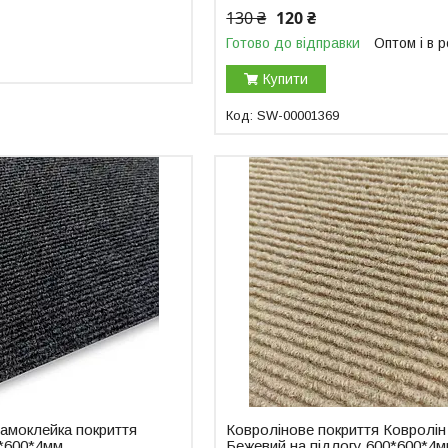
130 ₴
120 ₴
Готово до відправки
Оптом і в 
Купити
SW-00001369
самоклейка покриття
Ковролінове покриття Ковролін
0*600*4мм
Бежевий на підлогу 600*600*4