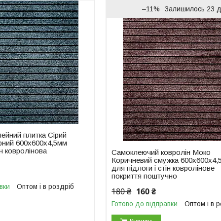
–11%
Залишилось 23 д
ейний плитка Сірий
рний 600х600х4,5мм
ін ковролінова
Самоклеючий ковролін Моко
Коричневий смужка 600х600х4,
для підлоги і стін ковролінове
покриття поштучно
вки
Оптом і в роздріб
180 ₴
160 ₴
Готово до відправки
Оптом і в 