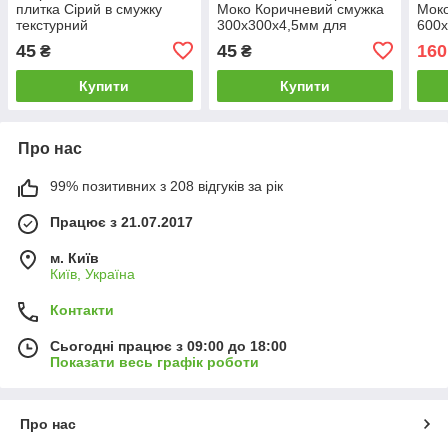
плитка Сірий в смужку
Моко Коричневий смужка
Моко
текстурний
300х300х4,5мм для
600х
300х300х4,5мм для
підлоги і стін плитка
підл
45
45
160
₴
₴
підлоги і стін м'яке
ковролінова поштучно
покр
покриття поштучно
Купити
Купити
Про нас
99% позитивних з 208 відгуків за рік
Працює з 21.07.2017
м. Київ
Київ, Україна
Контакти
Сьогодні працює з 09:00 до 18:00
Показати весь графік роботи
Про нас