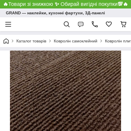
🔥
Товари зі знижкою
✨
Обирай вигідні покупки
💯
🔥
GRAND ― наклейки, кухонні фартухи, 3Д-панелі
Каталог товарів
Ковролін самоклейний
Ковролін пли