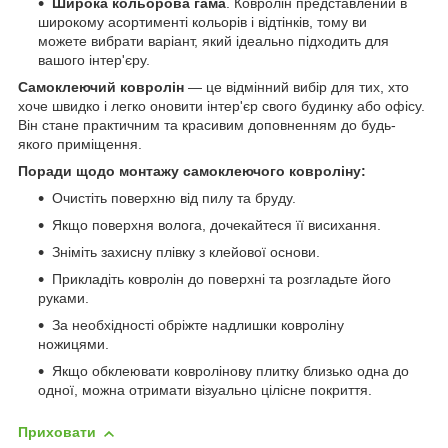
Широка кольорова гама
. Ковролін представлений в
широкому асортименті кольорів і відтінків, тому ви
можете вибрати варіант, який ідеально підходить для
вашого інтер'єру.
Самоклеючий ковролін
― це відмінний вибір для тих, хто
хоче швидко і легко оновити інтер'єр свого будинку або офісу.
Він стане практичним та красивим доповненням до будь-
якого приміщення.
Поради щодо монтажу самоклеючого ковроліну:
Очистіть поверхню від пилу та бруду.
Якщо поверхня волога, дочекайтеся її висихання.
Зніміть захисну плівку з клейової основи.
Прикладіть ковролін до поверхні та розгладьте його
руками.
За необхідності обріжте надлишки ковроліну
ножицями.
Якщо обклеювати ковролінову плитку близько одна до
одної, можна отримати візуально цілісне покриття.
Приховати