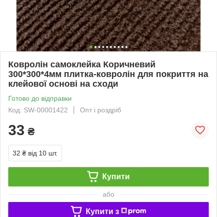
Ковролін самоклейка Коричневий
300*300*4мм плитка-ковролін для покриття на
клейової основі на сходи
Готово до відправки
Код: SW-00001422
Опт і роздріб
33
₴
32 ₴
від 10 шт.
Купити
або
Купити з