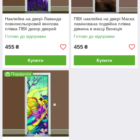
Наклейка на двері Лаванда
ПВХ наклейка на двері Маска
повнокольоровий вінілова
ламінована подвійна плівка
плівка ПВХ декор дверей
дівчина в масці Венеція
скинали 60*180 см
маскарад губи 60*180 см
Готово до відправки
Готово до відправки
455
455
₴
₴
Купити
Купити
Подарунок