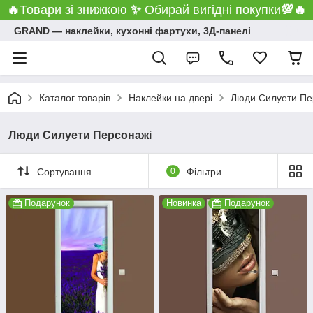
🔥
Товари зі знижкою
✨
Обирай вигідні покупки
💯
🔥
GRAND ― наклейки, кухонні фартухи, 3Д-панелі
Каталог товарів
Наклейки на двері
Люди Силуети Пе
Люди Силуети Персонажі
Сортування
0
Фільтри
Подарунок
Новинка
Подарунок