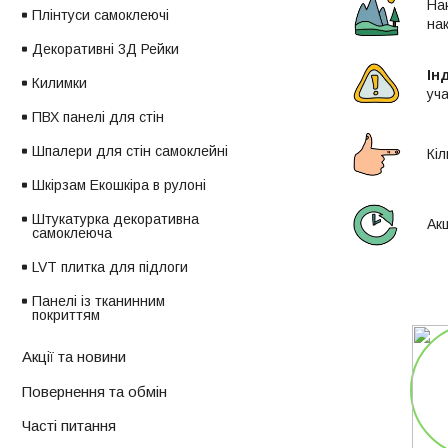
На
Плінтуси самоклеючі
нак
Декоративні 3Д Рейки
Ін
Килимки
уча
ПВХ панелі для стін
Шпалери для стін самоклейні
Кі
Шкірзам Екошкіра в рулоні
Штукатурка декоративна
Ак
самоклеюча
LVT плитка для підлоги
Панелі із тканинним
покриттям
Акції та новини
Повернення та обмін
Часті питання