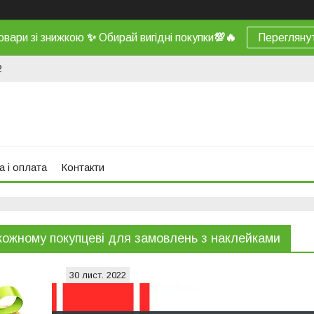
овари зі знижкою
✨
Обирай вигідні покупки
💯
🔥
Перегляну
2
а і оплата
Контакти
кожному покупцеві для замовлень з наклейками
30 лист. 2022