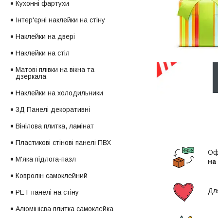
Кухонні фартухи
Інтер'єрні наклейки на стіну
Наклейки на двері
Наклейки на стіл
Матові плівки на вікна та
дзеркала
Наклейки на холодильники
3Д Панелі декоративні
Вінілова плитка, ламінат
Пластикові стінові панелі ПВХ
Оф
М'яка підлога-пазл
на
Ковролін самоклейний
Дл
PET панелі на стіну
Алюмінієва плитка самоклейка