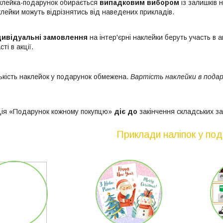
клейка-подарунок обирається
випадковим вибором
із залишків 
лейки можуть відрізнятись від наведених прикладів.
дивідуальні замовлення
на інтер'єрні наклейки беруть участь в
сті в акції.
лькість наклейок у подарунок обмежена.
Вартість наклейки в подар
ція «Подарунок кожному покупцю»
діє до
закінчення складських за
Приклади наліпок у под