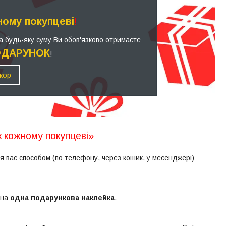
ому покупцеві
!
на будь-яку суму Ви обов'язково отримаєте
ОДАРУНОК
!
кор
к кожному покупцеві»
 вас способом (по телефону, через кошик, у месенджері)
ена
одна подарункова наклейка
.