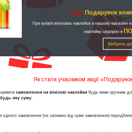
Акція
Подарунок кожн
При купівлі вінілових наклейок в нашому магазині 
П
наклейку-сюрприз в
Вибрати де
Як стати учасником акції «Подаруно
ормити
замовлення
на вінілові наклейки
будь-яким зручним для
 будь-яку суму.
я одного замовлення (не залежно від суми замовлення) передбач