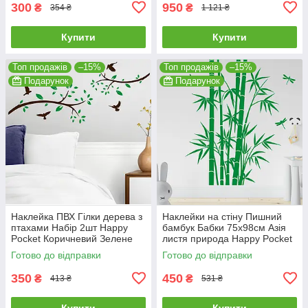
300
950
₴
₴
354 ₴
1 121 ₴
Купити
Купити
Топ продажів
–15%
Топ продажів
–15%
Подарунок
Подарунок
Наклейка ПВХ Гілки дерева з
Наклейки на стіну Пишний
птахами Набір 2шт Happy
бамбук Бабки 75х98см Азія
Pocket Коричневий Зелене
листя природа Happy Pocket
листя матовий HP-056-
Зелений матовий HP-069S-
Готово до відправки
Готово до відправки
800/62M
062M
350
450
₴
₴
413 ₴
531 ₴
Купити
Купити