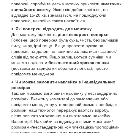
поверхні, спробуйте десь у куточку приклеїти
шматочок
звичайного скотчу
. Якщо він добре клеїться, не
відпадає 15-20 хв. і знімається, не пошкоджуючи
поверхню, наклейка також наклеїться.
Які поверхні підходять для монтажу
Для монтажу підходять
рівні непористі поверхні
.
Головне, щоб поверхня була суха, чиста, без залишків
пилу, жиру, іржі тощо. Якщо провести рукою на
поверхні, на долоні не повинно залишатися частинок/
слідів від покриття. Якщо залишаються сумніви, ми
можемо надіслати
безкоштовний зразок плівки
(доставка за тарифами обраного логіста), просто
повідомте менеджера.
Чи можна замовити наклейку в індивідуальних
розмірах
Так, ми можемо виготовити наклейку у нестандартних
розмірах. Вкажіть у коментарі до замовлення або
повідомте менеджеру у телефонній розмові необхідні
розміри, наш технолог перерахує вартість виробу, і
після повного узгодження ми виготовимо наклейку
Вашої мрії. Наклейки за індивідуальними макетами/
розмірами/нестандартною комплектацією/пропорціями
виготовляються виключно
за передоплатою
.