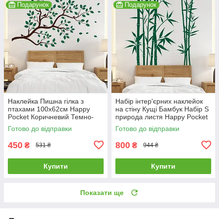
Подарунок
Подарунок
Наклейка Пишна гілка з
Набір інтер'єрних наклейок
птахами 100х62см Happy
на стіну Кущі Бамбук Набір S
Pocket Коричневий Темно-
природа листя Happy Pocket
зелене листя матовий
Темно-зелений HP-068S-
Готово до відправки
Готово до відправки
HP62S-800/613M
613M
450
800
₴
₴
531 ₴
944 ₴
Купити
Купити
Показати ще