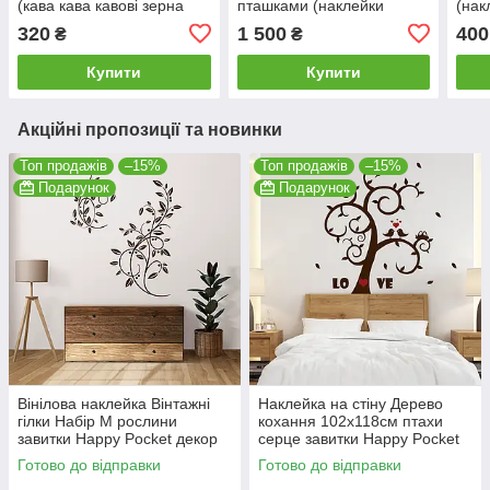
(кава кава кавові зерна
пташками (наклейки
(нак
Африка) матова 590х1000
дерева для декору стін
деко
320
1 500
400
₴
₴
мм
великі) матова 1200х762
900
мм
Купити
Купити
Акційні пропозиції та новинки
Топ продажів
–15%
Топ продажів
–15%
Подарунок
Подарунок
Вінілова наклейка Вінтажні
Наклейка на стіну Дерево
гілки Набір М рослини
кохання 102х118см птахи
завитки Happy Pocket декор
серце завитки Happy Pocket
матова Коричневий
Коричневий матовий HP-60-
Готово до відправки
Готово до відправки
800/30M