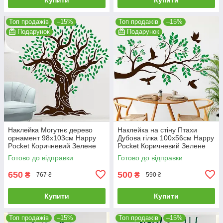
Топ продажів
–15%
Топ продажів
–15%
Подарунок
Подарунок
Наклейка Могутнє дерево
Наклейка на стіну Птахи
орнамент 98х103см Happy
Дубова гілка 100х56см Happy
Pocket Коричневий Зелене
Pocket Коричневий Зелене
листя матовий HP-58S-
листя матовий HP-63S-
Готово до відправки
Готово до відправки
800/62M
800/62M
650
500
₴
₴
767 ₴
590 ₴
Купити
Купити
Топ продажів
–15%
Топ продажів
–15%