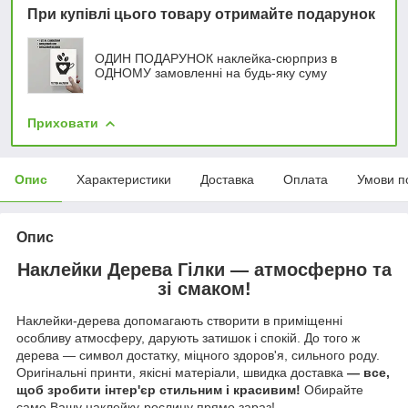
При купівлі цього товару отримайте подарунок
ОДИН ПОДАРУНОК наклейка-сюрприз в
ОДНОМУ замовленні на будь-яку суму
Приховати
Опис
Характеристики
Доставка
Оплата
Умови п
Опис
Наклейки Дерева Гілки — атмосферно та
зі смаком!
Наклейки-дерева допомагають створити в приміщенні
особливу атмосферу, дарують затишок і спокій. До того ж
дерева — символ достатку, міцного здоров'я, сильного роду.
Оригінальні принти, якісні матеріали, швидка доставка
—
все,
щоб зробити інтер'єр стильним і красивим!
Обирайте
саме Вашу наклейку-рослину прямо зараз!