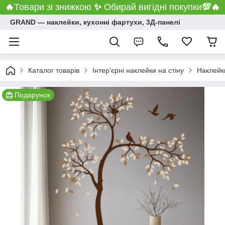
🔥
Товари зі знижкою
✨
Обирай вигідні покупки
💯
🔥
GRAND ― наклейки, кухонні фартухи, 3Д-панелі
Каталог товарів
Інтер'єрні наклейки на стіну
Наклейки
Подарунок