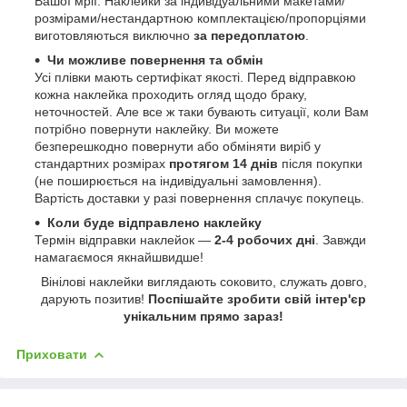
Вашої мрії. Наклейки за індивідуальними макетами/
розмірами/нестандартною комплектацією/пропорціями
виготовляються виключно
за передоплатою
.
Чи можливе повернення та обмін
Усі плівки мають сертифікат якості. Перед відправкою
кожна наклейка проходить огляд щодо браку,
неточностей. Але все ж таки бувають ситуації, коли Вам
потрібно повернути наклейку. Ви можете
безперешкодно повернути або обміняти виріб у
стандартних розмірах
протягом 14 днів
після покупки
(не поширюється на індивідуальні замовлення).
Вартість доставки у разі повернення сплачує покупець.
Коли буде відправлено наклейку
Термін відправки наклейок —
2-4 робочих дні
. Завжди
намагаємося якнайшвидше!
Вінілові наклейки виглядають соковито, служать довго,
дарують позитив!
Поспішайте зробити свій інтер'єр
унікальним прямо зараз!
Приховати