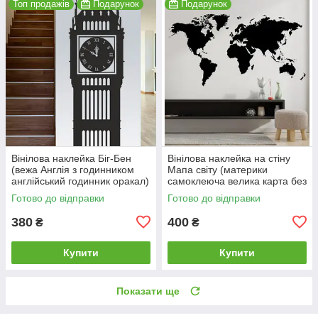
Топ продажів
Подарунок
Подарунок
Вінілова наклейка Біг-Бен
Вінілова наклейка на стіну
(вежа Англія з годинником
Мапа світу (материки
англійський годинник оракал)
самоклеюча велика карта без
матова 250х1600 мм
тексту) матова 1200х630 мм
Готово до відправки
Готово до відправки
380
400
₴
₴
Купити
Купити
Показати ще