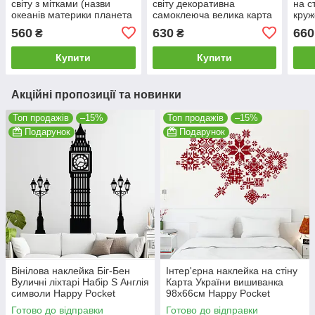
світу з мітками (назви
світу декоративна
на с
океанів материки планета
самоклеюча велика карта
круж
туризм) матова 1300х735
на стіну материки матова
М 1
560
630
660
₴
₴
мм
1500х800 мм
Купити
Купити
Акційні пропозиції та новинки
Топ продажів
–15%
Топ продажів
–15%
Подарунок
Подарунок
Вінілова наклейка Біг-Бен
Інтер'єрна наклейка на стіну
Вуличні ліхтарі Набір S Англія
Карта України вишиванка
символи Happy Pocket
98х66см Happy Pocket
Чорний матовий HP-073S-
Червоний матовий HP-079S-
Готово до відправки
Готово до відправки