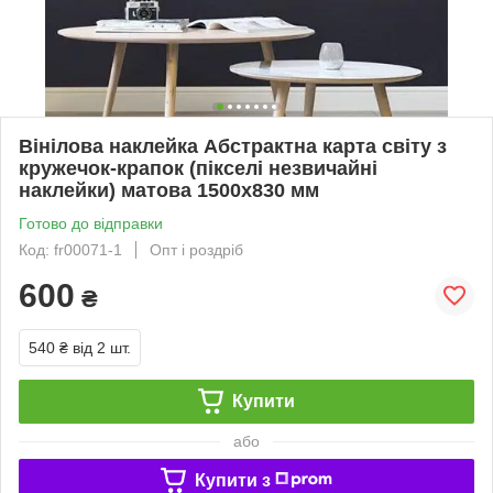
Вінілова наклейка Абстрактна карта світу з
кружечок-крапок (пікселі незвичайні
наклейки) матова 1500х830 мм
Готово до відправки
Код: fr00071-1
Опт і роздріб
600
₴
540 ₴
від 2 шт.
Купити
або
Купити з