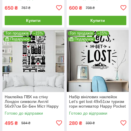
070M
30M
650
600
₴
₴
767 ₴
708 ₴
Купити
Купити
Топ продажів
–15%
Топ продажів
–15%
Подарунок
Подарунок
Наклейка ПВХ на стіну
Набір вінілових наклейок
Лондон символи Англії
Let's get lost 49х51см туризм
56х97см Біг-Бен Міст Happy
гори мотиватор Happy Pocket
Pocket Чорний матовий HP-
Чорний матовий HP-089S-
Готово до відправки
Готово до відправки
80S-070/30M
070M
495
280
₴
₴
584 ₴
330 ₴