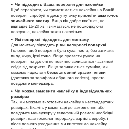
Чи підходить Ваша поверхня для наклейки
Щоб перевірити, чи триматиметься наклейка на Вашій
поверхні, спробуйте десь у куточку приклеїти
шматочок
звичайного скотчу
. Якщо він добре клеїться, не
відпадає 15-20 хв. і знімається, не пошкоджуючи
поверхню, наклейка також наклеїться.
Які поверхні підходять для монтажу
Для монтажу підходять
рівні непористі поверхні
.
Головне, щоб поверхня була суха, чиста, без залишків
пилу, жиру, іржі тощо. Якщо провести рукою на
поверхні, на долоні не повинно залишатися частинок/
слідів від покриття. Якщо залишаються сумніви, ми
можемо надіслати
безкоштовний зразок плівки
(доставка за тарифами обраного логіста), просто
повідомте менеджера.
Чи можна замовити наклейку в індивідуальних
розмірах
Так, ми можемо виготовити наклейку у нестандартних
розмірах. Вкажіть у коментарі до замовлення або
повідомте менеджеру у телефонній розмові необхідні
розміри, наш технолог перерахує вартість виробу, і
після повного узгодження ми виготовимо наклейку