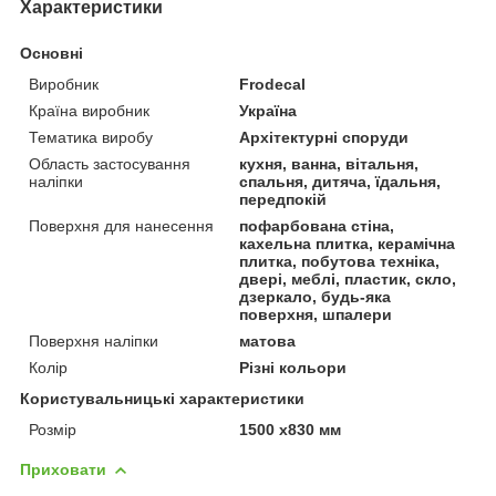
Характеристики
Основні
Виробник
Frodecal
Країна виробник
Україна
Тематика виробу
Архітектурні споруди
Область застосування
кухня, ванна, вітальня,
наліпки
спальня, дитяча, їдальня,
передпокій
Поверхня для нанесення
пофарбована стіна,
кахельна плитка, керамічна
плитка, побутова техніка,
двері, меблі, пластик, скло,
дзеркало, будь-яка
поверхня, шпалери
Поверхня наліпки
матова
Колір
Різні кольори
Користувальницькі характеристики
Розмір
1500 x830 мм
Приховати