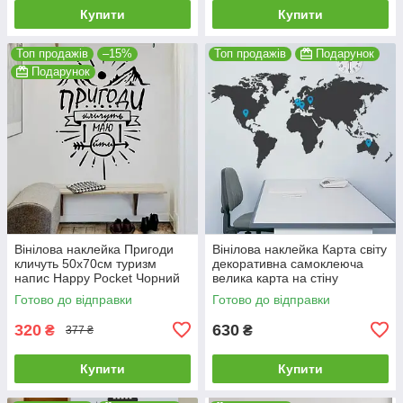
Купити
Купити
Топ продажів
–15%
Топ продажів
Подарунок
Подарунок
Вінілова наклейка Пригоди
Вінілова наклейка Карта світу
кличуть 50х70см туризм
декоративна самоклеюча
напис Happy Pocket Чорний
велика карта на стіну
матовий HP-090S-070M
материки матова 1500х800
Готово до відправки
Готово до відправки
мм
320
630
₴
₴
377 ₴
Купити
Купити