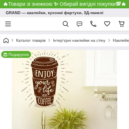
🔥
Товари зі знижкою
✨
Обирай вигідні покупки
💯
🔥
GRAND ― наклейки, кухонні фартухи, 3Д-панелі
Каталог товарів
Інтер'єрні наклейки на стіну
Наклейки
Подарунок