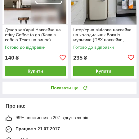
Декор кав'ярні Наклейка на
Інтер'єрна вінілова наклейка
стіну Coffee to go (Кава з
на холодильник Вовк із
собою Текст на винос)
мультика (ПВХ наклейки,
матова 250х260 мм
стікери декор наклейки на
Готово до відправки
Готово до відправки
кухню)
140
235
₴
₴
Купити
Купити
Показати ще
Про нас
99% позитивних з 207 відгуків за рік
Працює з 21.07.2017