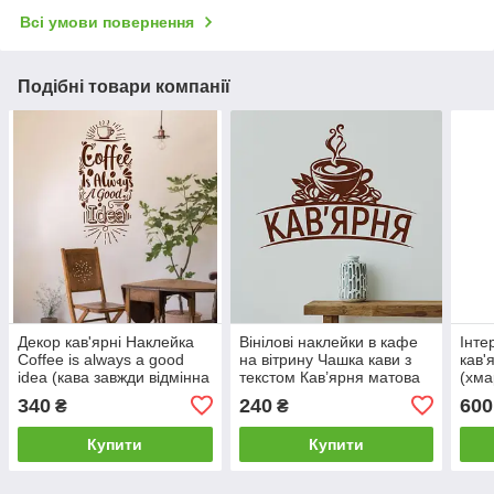
Всі умови повернення
Подібні товари компанії
Декор кав'ярні Наклейка
Вінілові наклейки в кафе
Інте
Coffee is always a good
на вітрину Чашка кави з
кав'
idea (кава завжди відмінна
текстом Кав’ярня матова
(хма
ідея) матова 420х970 мм
300х230 мм самоклейка
мато
340
240
600
₴
₴
ПВХ
Купити
Купити