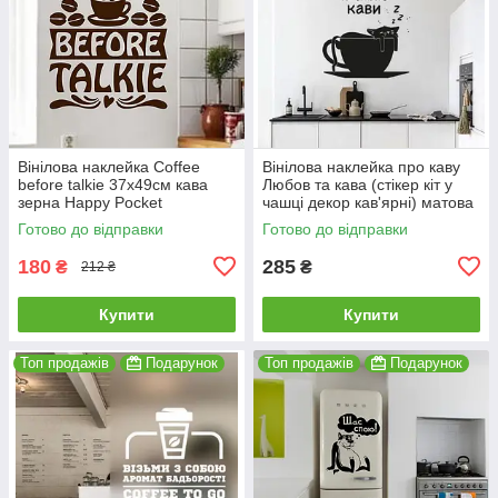
Вінілова наклейка Coffee
Вінілова наклейка про каву
before talkie 37х49см кава
Любов та кава (стікер кіт у
зерна Happy Pocket
чашці декор кав'ярні) матова
Коричневий матовий HP-
395х500 мм
Готово до відправки
Готово до відправки
103S-800M
180
285
₴
₴
212 ₴
Купити
Купити
Топ продажів
Подарунок
Топ продажів
Подарунок