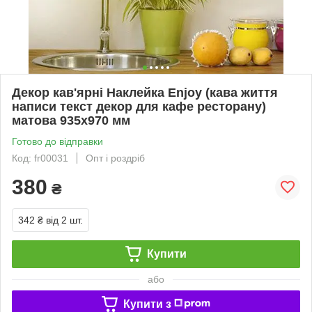
Декор кав'ярні Наклейка Enjoy (кава життя
написи текст декор для кафе ресторану)
матова 935х970 мм
Готово до відправки
Код: fr00031
Опт і роздріб
380
₴
342 ₴
від 2 шт.
Купити
або
Купити з