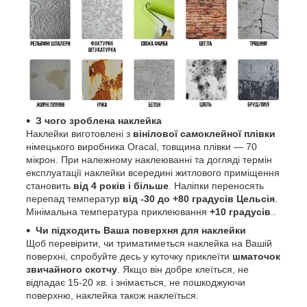
З чого зроблена наклейка
Наклейки виготовлені з
вінілової самоклейної плівки
німецького виробника Oracal, товщина плівки — 70
мікрон. При належному наклеюванні та догляді термін
експлуатації наклейки всередині житлового приміщення
становить
від 4 років і більше
. Наліпки переносять
перепад температур
від -30 до +80 градусів Цельсія
.
Мінімальна температура приклеювання
+10 градусів
..
Чи підходить Ваша поверхня для наклейки
Щоб перевірити, чи триматиметься наклейка на Вашій
поверхні, спробуйте десь у куточку приклеїти
шматочок
звичайного скотчу
. Якщо він добре клеїться, не
відпадає 15-20 хв. і знімається, не пошкоджуючи
поверхню, наклейка також наклеїться.