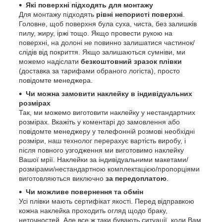
Які поверхні підходять для монтажу
Для монтажу підходять
рівні непористі поверхні
.
Головне, щоб поверхня була суха, чиста, без залишків
пилу, жиру, іржі тощо. Якщо провести рукою на
поверхні, на долоні не повинно залишатися частинок/
слідів від покриття. Якщо залишаються сумніви, ми
можемо надіслати
безкоштовний зразок плівки
(доставка за тарифами обраного логіста), просто
повідомте менеджера.
Чи можна замовити наклейку в індивідуальних
розмірах
Так, ми можемо виготовити наклейку у нестандартних
розмірах. Вкажіть у коментарі до замовлення або
повідомте менеджеру у телефонній розмові необхідні
розміри, наш технолог перерахує вартість виробу, і
після повного узгодження ми виготовимо наклейку
Вашої мрії. Наклейки за індивідуальними макетами/
розмірами/нестандартною комплектацією/пропорціями
виготовляються виключно
за передоплатою
.
Чи можливе повернення та обмін
Усі плівки мають сертифікат якості. Перед відправкою
кожна наклейка проходить огляд щодо браку,
неточностей. Але все ж таки бувають ситуації, коли Вам