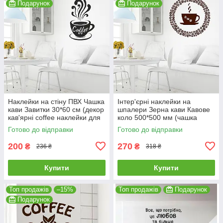
Подарунок
Подарунок
Наклейки на стіну ПВХ Чашка
Інтер'єрні наклейки на
кави Завитки 30*60 см (декор
шпалери Зерна кави Кавове
кав'ярні coffee наклейки для
коло 500*500 мм (чашка
кухні) матова Чорний
декор для кухні) матова
Готово до відправки
Готово до відправки
Коричневий
200
270
₴
₴
236 ₴
318 ₴
Купити
Купити
Топ продажів
–15%
Топ продажів
Подарунок
Подарунок