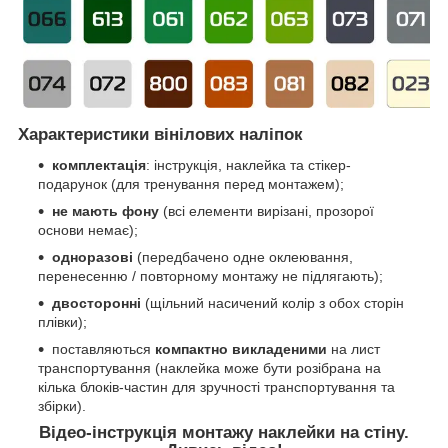
Характеристики вінілових наліпок
комплектація
: інструкція, наклейка та стікер-
подарунок (для тренування перед монтажем);
не мають фону
(всі елементи вирізані, прозорої
основи немає);
одноразові
(передбачено одне оклеювання,
перенесенню / повторному монтажу не підлягають);
двосторонні
(щільний насичений колір з обох сторін
плівки);
поставляються
компактно викладеними
на лист
транспортування (наклейка може бути розібрана на
кілька блоків-частин для зручності транспортування та
збірки).
Відео-інструкція монтажу наклейки на стіну.