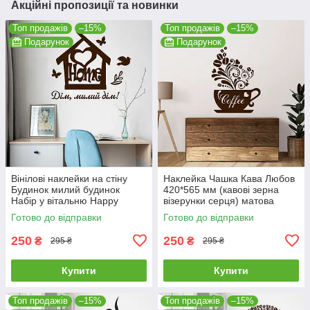
Акційні пропозиції та новинки
Топ продажів
–15%
Топ продажів
–15%
Подарунок
Подарунок
Вінілові наклейки на стіну
Наклейка Чашка Кава Любов
Будинок милий будинок
420*565 мм (кавові зерна
Набір у вітальню Happy
візерунки серця) матова
Pocket Коричневий матовий
Коричневий
Готово до відправки
Готово до відправки
HP-096-800M
250
250
₴
₴
295 ₴
295 ₴
Купити
Купити
Топ продажів
–15%
Топ продажів
–15%