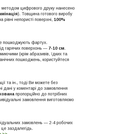
ку методом цифрового друку нанесено
амінація
). Товщина готового виробу
а рівні непористі поверхні,
100%
 не пошкоджують фартух.
від гарячих поверхонь —
7-10 см
.
миючими (крім абразивів, їдких та
ханічних пошкоджень, користуйтеся
ї та ін., тоді Ви можете без
і дані у коментарі до замовлення
хована
пропорційно до потрібних
дивідуальні замовлення виготовляємо
відуальних замовлень — 2-4 робочих
о це заздалегідь.