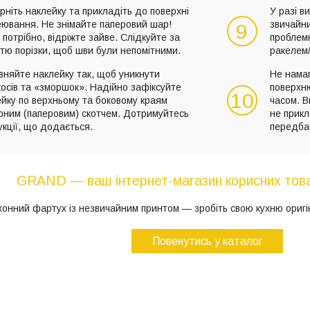
рніть наклейку та прикладіть до поверхні
У разі в
еювання. Не знімайте паперовий шар!
звичайн
9
потрібно, відріжте зайве. Слідкуйте за
проблемн
стю порізки, щоб шви були непомітними.
ракелем/
вняйте наклейку так, щоб уникнути
Не намаг
осів та «зморшок». Надійно зафіксуйте
поверхню
10
йку по верхньому та боковому краям
часом. В
рним (паперовим) скотчем. Дотримуйтесь
не прикл
укції, що додається.
передба
GRAND — ваш інтернет-магазин корисних това
хонний фартух із незвичайним принтом — зробіть свою кухню ориг
Повенутись у каталог