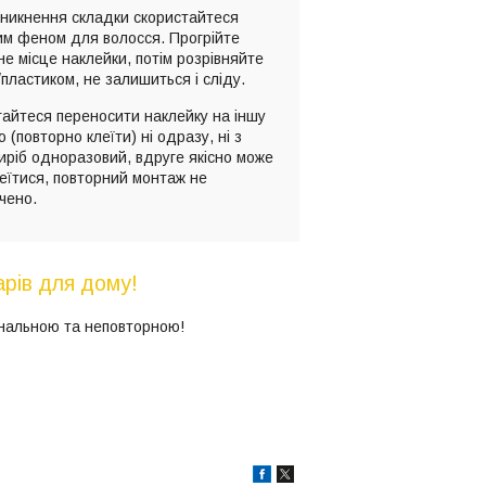
иникнення складки скористайтеся
им феном для волосся. Прогрійте
е місце наклейки, потім розрівняйте
пластиком, не залишиться і сліду.
айтеся переносити наклейку на іншу
 (повторно клеїти) ні одразу, ні з
иріб одноразовий, вдруге якісно може
еїтися, повторний монтаж не
чено.
рів для дому!
інальною та неповторною!