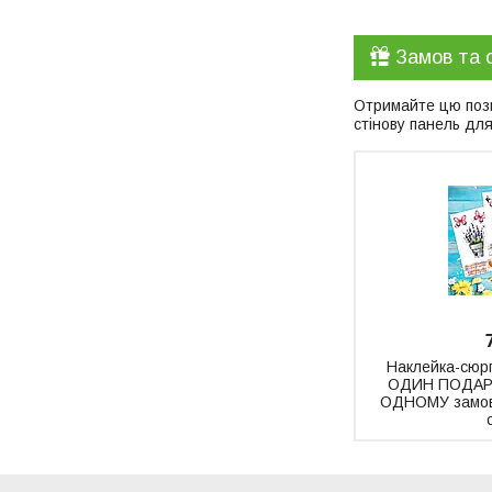
Замов та 
Отримайте цю пози
стінову панель для
Наклейка-сюрп
ОДИН ПОДАРУ
ОДНОМУ замовл