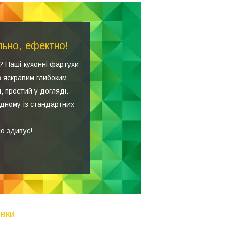
льно, ефектно!
? Наші кухонні фартухи
з яскравим глибоким
, простий у догляді.
одному із стандартних
о здивує!
вки