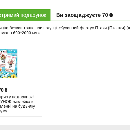
отримай подарунок
Ви заощаджуєте 70 ₴
цію безкоштовно при покупці «Кухонний фартух Птахи (Пташки) (
 кухні) 600*2000 мм»
70 ₴
риз у подарунок!
НОК-наклейка в
енні на будь-яку
суму