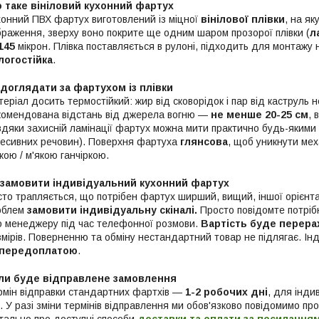
 таке вініловий кухонний фартух
хонний ПВХ фартух виготовлений із міцної
вінілової плівки
, на я
браження, зверху воно покрите ще одним шаром прозорої плівки (
л
145
мікрон. Плівка поставляється в рулоні, підходить для монтажу н
логостійка
.
 доглядати за фартухом із плівки
еріал досить термостійкий: жир від сковорідок і пар від каструль
комендована відстань від джерела вогню —
не менше 20-25 см
, 
вдяки захисній ламінації фартух можна мити практично будь-якими 
ресивних речовин). Поверхня фартуха
глянсова
, щоб уникнути ме
кою / м'якою ганчіркою.
 замовити індивідуальний кухонний фартух
то трапляється, що потрібен фартух ширший, вищий, іншої орієнтаці
облем
замовити індивідуальну скіналі.
Просто повідомте потрібн
о менеджеру під час телефонної розмови.
Вартість буде перера
змірів. Поверненню та обміну нестандартний товар не підлягає. Ін
 передоплатою
.
ли буде відправлене замовлення
рмін відправки стандартних фартхів —
1-2 робочих дні
, для інди
. У разі зміни термінів відправлення ми обов'язково повідомимо пр