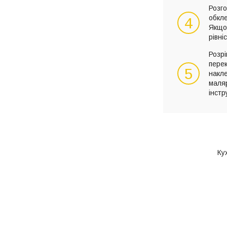
Розго
обкл
4
Якщо 
рівні
Розрі
перек
5
накле
маля
інстр
Ку