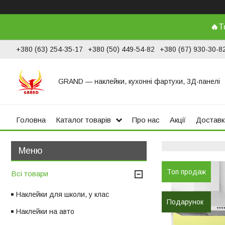
🔥
Т
+380 (63) 254-35-17
+380 (50) 449-54-82
+380 (67) 930-30-8
GRAND ― наклейки, кухонні фартухи, 3Д-панелі
Головна
Каталог товарів
Про нас
Акції
Доставк
Топ продаж
Всі товари
Наклейки для школи, у клас
Подарунок
Наклейки на авто