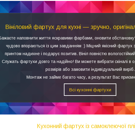
Вініловий фартух для кухні — зручно, оригіна
Бажаєте наповнити життя яскравими фарбами, оновити обстановку
чудово впораються із цим завданням :) Міцний якісний фартух 
принтом надихне і подарує позитив. Вініл повністю вологостійкий
Служать фартухи довго та надійно! Ви можете вибрати скіналі в 
розмірів або замовити індивідуальний виріб.
Монтаж не займе багато часу, а результат Вас приємн
Всі кухонні фартухи
Кухонний фартух із самоклеючої плі