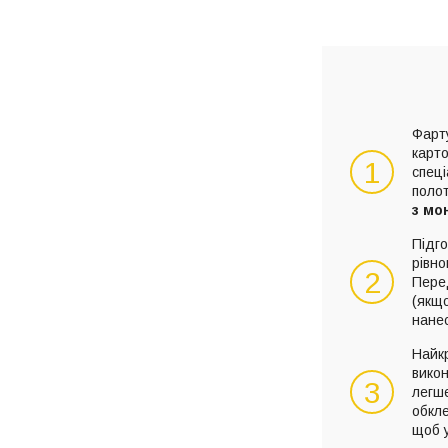
Фарту
карто
1
спец
поло
з мо
Підго
рівно
2
Пере
(якщо
нане
Найк
викон
3
легше
обкл
щоб у