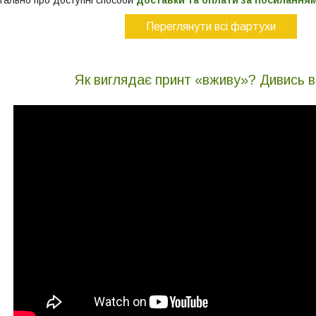
тально про доступні способи
доставки та оплати за посилання
Переглянути всі фартухи
Як виглядає принт «вживу»? Дивись в