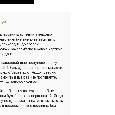
тух
паперовий шар тільки з верхньої
наклейки (не знімайте весь папір
, прикладіть до поверхні,
жуючи ракелем/пластиковою карткою
ру до країв.
 паперовий шар поступово зверху
по 5-10 см, одночасно розгладжуючи
/рукою/серветкою. Якщо поверхня
 змочіть її ще раз. Не поспішайте,
сть — запорука успіху!
йте обклеєну поверхню, щоб не
ося бульбашок та нерівностей. Якщо
у не вдається вигнати, візьміть голку і
ь її посередині, все прилипне без
.