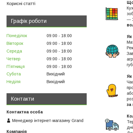
Що
Корисні статті
Ку
зо
—
Графік роботи
во
Понеділок
09:00
18:00
Як
Мат
Вівторок
09:00
18:00
Ре
Середа
09:00
18:00
За
Четвер
09:00
18:00
аг
губ
Пʼятниця
09:00
18:00
Субота
Вихідний
Як
Неділя
Вихідний
Час
пр
аб
Контакти
ро
за
Ко
Менеджер інтернет-магазину Grand
Те
дні