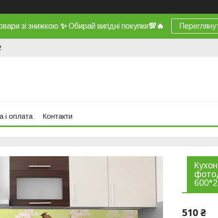
овари зі знижкою
✨
Обирай вигідні покупки
💯
🔥
Перегляну
2
а і оплата
Контакти
Кухон
фотод
600*2
510 ₴