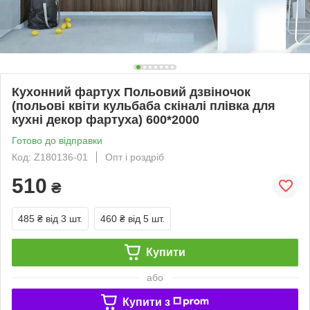
Кухонний фартух Польовий дзвіночок
(польові квіти кульбаба скіналі плівка для
кухні декор фартуха) 600*2000
Готово до відправки
Код: Z180136-01
Опт і роздріб
510
₴
485 ₴
від 3 шт.
460 ₴
від 5 шт.
Купити
або
Купити з