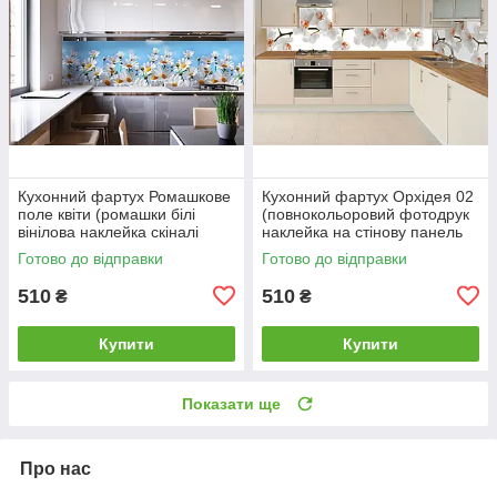
Кухонний фартух Ромашкове
Кухонний фартух Орхідея 02
поле квіти (ромашки білі
(повнокольоровий фотодрук
вінілова наклейка скіналі
наклейка на стінову панель
плівка) 600*2000 мм
кухні квіти) 600*2000 мм
Готово до відправки
Готово до відправки
510
510
₴
₴
Купити
Купити
Показати ще
Про нас