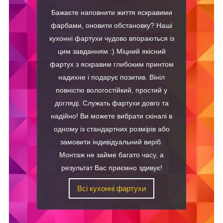
Бажаєте наповнити життя яскравими
фарбами, оновити обстановку? Наші
кухонні фартухи чудово впораються із
цим завданням :) Міцний якісний
фартух з яскравим глибоким принтом
надихне і подарує позитив. Вініл
повністю вологостійкий, простий у
догляді. Служать фартухи довго та
надійно! Ви можете вибрати скіналі в
одному із стандартних розмірів або
замовити індивідуальний виріб.
Монтаж не займе багато часу, а
результат Вас приємно здивує!
Всі кухонні фартухи