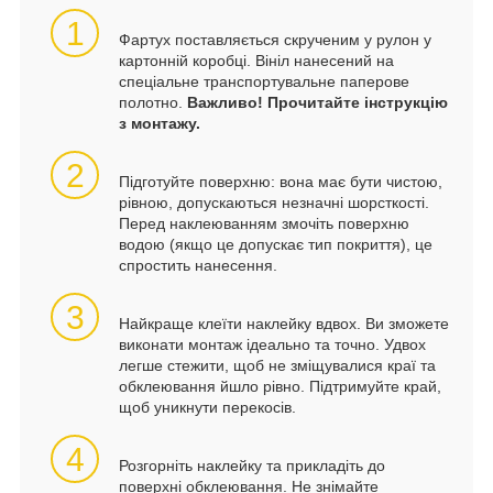
1
Фартух поставляється скрученим у рулон у
картонній коробці. Вініл нанесений на
спеціальне транспортувальне паперове
полотно.
Важливо! Прочитайте інструкцію
з монтажу.
2
Підготуйте поверхню: вона має бути чистою,
рівною, допускаються незначні шорсткості.
Перед наклеюванням змочіть поверхню
водою (якщо це допускає тип покриття), це
спростить нанесення.
3
Найкраще клеїти наклейку вдвох. Ви зможете
виконати монтаж ідеально та точно. Удвох
легше стежити, щоб не зміщувалися краї та
обклеювання йшло рівно. Підтримуйте край,
щоб уникнути перекосів.
4
Розгорніть наклейку та прикладіть до
поверхні обклеювання. Не знімайте