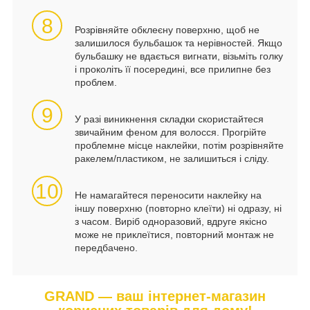
8
Розрівняйте обклеєну поверхню, щоб не
залишилося бульбашок та нерівностей. Якщо
бульбашку не вдається вигнати, візьміть голку
і проколіть її посередині, все прилипне без
проблем.
9
У разі виникнення складки скористайтеся
звичайним феном для волосся. Прогрійте
проблемне місце наклейки, потім розрівняйте
ракелем/пластиком, не залишиться і сліду.
10
Не намагайтеся переносити наклейку на
іншу поверхню (повторно клеїти) ні одразу, ні
з часом. Виріб одноразовий, вдруге якісно
може не приклеїтися, повторний монтаж не
передбачено.
GRAND — ваш інтернет-магазин