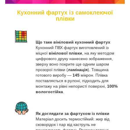
Кухонний фартух із самоклеючої
плівки
Що таке вініловий кухонний фартух
Кухонний ПВХ фартух виготовлений із
міцної
вінілової плівки
, на яку методом
цифрового друку нанесено зображення,
зверху воно покрите ще одним шаром
прозорої плівки (
ламінація
). Товщина
готового виробу —
145
мікрон. Плівка
поставляється в рулоні, підходить для
монтажу на рівні непористі поверхні,
100%
вологостійка
.
Як доглядати за фартухом із плівки
Матеріал досить термостійкий: жир від
сковорідок і пар від каструль не