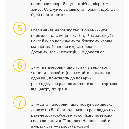
паперовий шар! Якщо потрібно, відріжте
зайве. Слідкуйте за рівністю порізки, щоб шви
були непомітними.
5
Розрівняйте наклейку так, щоб уникнути
перекосів та «зморшок». Надійно зафіксуйте
наклейку по верхньому та боковому краям
малярним (паперовим) скотчем.
Дотримуйтесь інструкції, що додається.
6
Зніміть паперовий шар тільки з верхньої
частини наклейки (не знімайте весь папір
одразу!), прикладіть до поверхні,
розгладжуючи ракелем/пластиковою карткою
від центру до країв.
7
Знімайте паперовий шар поступово зверху
донизу по 5-10 см, одночасно розгладжуючи
ракелем/рукою/серветкою. Якщо поверхня
висохла, змочіть її ще раз. Не поспішайте,
акуратність — запорука успіху!