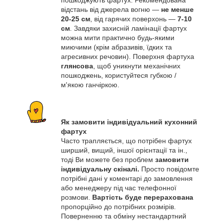
пошкоджують фартух. Рекомендована
відстань від джерела вогню —
не менше
20-25 см
, від гарячих поверхонь —
7-10
см
. Завдяки захисній ламінації фартух
можна мити практично будь-якими
миючими (крім абразивів, їдких та
агресивних речовин). Поверхня фартуха
глянсова
, щоб уникнути механічних
пошкоджень, користуйтеся губкою /
м'якою ганчіркою.
Як замовити індивідуальний кухонний
фартух
Часто трапляється, що потрібен фартух
ширший, вищий, іншої орієнтації та ін.,
тоді Ви можете без проблем
замовити
індивідуальну скіналі.
Просто повідомте
потрібні дані у коментарі до замовлення
або менеджеру під час телефонної
розмови.
Вартість буде перерахована
пропорційно до потрібних розмірів.
Поверненню та обміну нестандартний