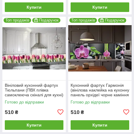
Купити
Купити
Топ продажів
Подарунок
Топ продажів
Подарунок
Вініловий кухонний фартух
Кухонний фартух Гармонія
Тюльпани (ПВХ плівка
(вінілова наклейка на кухонну
самоклеюча скіналі для кухні)
панель орхідеї чорне каміння
600*2000 мм
бамбук) 600*2000 мм
Готово до відправки
Готово до відправки
510
510
₴
₴
Купити
Купити