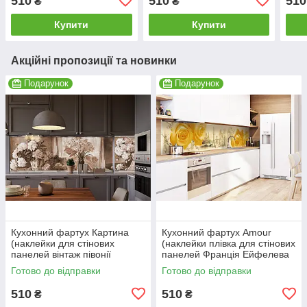
510
510
510
₴
₴
600*2000 мм
600*2000 мм
600
Купити
Купити
Акційні пропозиції та новинки
Подарунок
Подарунок
Кухонний фартух Картина
Кухонний фартух Amour
(наклейки для стінових
(наклейки плівка для стінових
панелей вінтаж півонії
панелей Франція Ейфелева
троянди букети чорно-білий)
вежа тістечко Лувр) 600*2000
Готово до відправки
Готово до відправки
600*2000 мм
мм
510
510
₴
₴