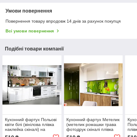
Умови повернення
Повернення товару впродовж 14 днів за рахунок покупця
Всі умови повернення
Подібні товари компанії
Кухонний фартух Польові
Кухонний фартух Метелик
Кухо
квіти білі (вінілова плівка
(метелик ромашки трава
Поль
наклейка скіналі) на
фотодрук скіналі плівка
плів
дерев'яному тлі Бежевий
для кухні декор фартуха)
нат