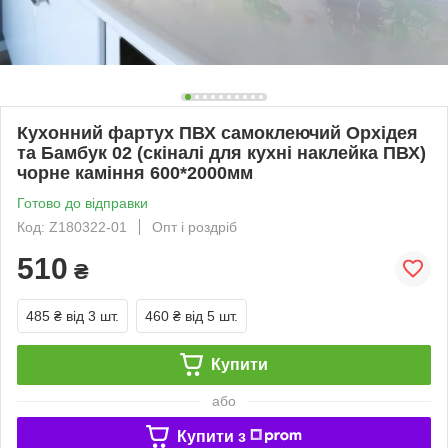
Кухонний фартух ПВХ самоклеючий Орхідея
та Бамбук 02 (скіналі для кухні наклейка ПВХ)
чорне каміння 600*2000мм
Готово до відправки
Код: Z180322-01
Опт і роздріб
510
₴
485 ₴
від 3 шт.
460 ₴
від 5 шт.
Купити
або
Купити з