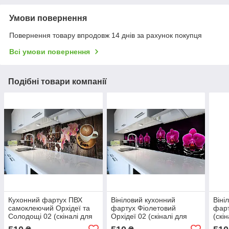
Умови повернення
Повернення товару впродовж 14 днів за рахунок покупця
Всі умови повернення
Подібні товари компанії
Кухонний фартух ПВХ
Вініловий кухонний
Віні
самоклеючий Орхідеї та
фартух Фіолетовий
фарт
Солодощі 02 (скіналі для
Орхідеї 02 (скіналі для
(скі
кухні наклейка ПВХ) дошки
кухні наклейка ПВХ) квіти
ПВХ)