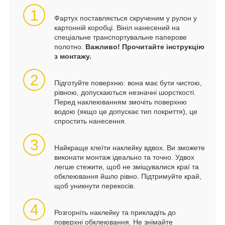
1
Фартух поставляється скрученим у рулон у
картонній коробці. Вініл нанесений на
спеціальне транспортувальне паперове
полотно.
Важливо! Прочитайте інструкцію
з монтажу.
2
Підготуйте поверхню: вона має бути чистою,
рівною, допускаються незначні шорсткості.
Перед наклеюванням змочіть поверхню
водою (якщо це допускає тип покриття), це
спростить нанесення.
3
Найкраще клеїти наклейку вдвох. Ви зможете
виконати монтаж ідеально та точно. Удвох
легше стежити, щоб не зміщувалися краї та
обклеювання йшло рівно. Підтримуйте край,
щоб уникнути перекосів.
4
Розгорніть наклейку та прикладіть до
поверхні обклеювання. Не знімайте