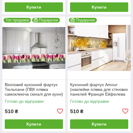
Купити
Купити
Топ продажів
Подарунок
Подарунок
Вініловий кухонний фартух
Кухонний фартух Amour
Тюльпани (ПВХ плівка
(наклейки плівка для стінових
самоклеюча скіналі для кухні)
панелей Франція Ейфелева
600*2000 мм
вежа тістечко Лувр) 600*2000
Готово до відправки
Готово до відправки
мм
510
510
₴
₴
Купити
Купити