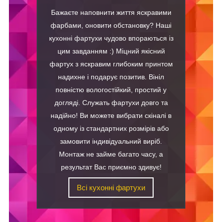
Бажаєте наповнити життя яскравими
фарбами, оновити обстановку? Наші
кухонні фартухи чудово впораються із
цим завданням :) Міцний якісний
фартух з яскравим глибоким принтом
надихне і подарує позитив. Вініл
повністю вологостійкий, простий у
догляді. Служать фартухи довго та
надійно! Ви можете вибрати скіналі в
одному із стандартних розмірів або
замовити індивідуальний виріб.
Монтаж не займе багато часу, а
результат Вас приємно здивує!
Всі кухонні фартухи