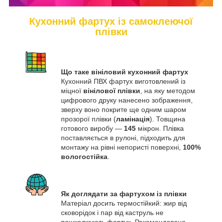
Кухонний фартух із самоклеючої
плівки
Що таке вініловий кухонний фартух
Кухонний ПВХ фартух виготовлений із
міцної
вінілової плівки
, на яку методом
цифрового друку нанесено зображення,
зверху воно покрите ще одним шаром
прозорої плівки (
ламінація
). Товщина
готового виробу —
145
мікрон. Плівка
поставляється в рулоні, підходить для
монтажу на рівні непористі поверхні,
100%
вологостійка
.
Як доглядати за фартухом із плівки
Матеріал досить термостійкий: жир від
сковорідок і пар від каструль не