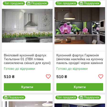
Топ продажів
Подарунок
Топ продажів
Подарунок
Вініловий кухонний фартух
Кухонний фартух Гармонія
Тюльпани 01 (ПВХ плівка
(вінілова наклейка на кухонну
самоклеюча скіналі для кухні)
панель орхідеї чорне каміння
600*2000 мм
бамбук) 600*2000 мм
Готово до відправки
Готово до відправки
510
510
₴
₴
Купити
Купити
Подарунок
Топ продажів
Подарунок