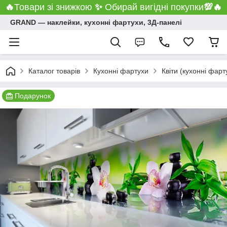
🔥
Товари зі знижкою
✨
Обирай вигідні покупки
💯
🔥
GRAND ― наклейки, кухонні фартухи, 3Д-панелі
Каталог товарів
Кухонні фартухи
Квіти (кухонні фарт
Подарунок