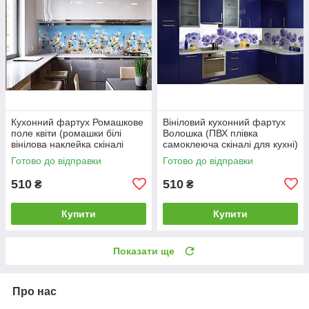
Кухонний фартух Ромашкове
Вініловий кухонний фартух
поле квіти (ромашки білі
Волошка (ПВХ плівка
вінілова наклейка скіналі
самоклеюча скіналі для кухні)
плівка) 600*2000 мм
600*2000 мм
Готово до відправки
Готово до відправки
510
510
₴
₴
Купити
Купити
Показати ще
Про нас