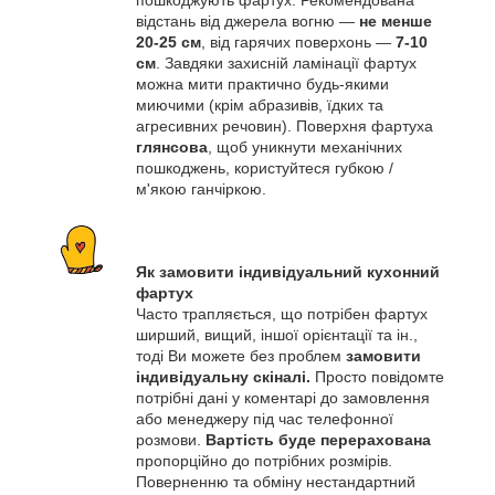
пошкоджують фартух. Рекомендована
відстань від джерела вогню —
не менше
20-25 см
, від гарячих поверхонь —
7-10
см
. Завдяки захисній ламінації фартух
можна мити практично будь-якими
миючими (крім абразивів, їдких та
агресивних речовин). Поверхня фартуха
глянсова
, щоб уникнути механічних
пошкоджень, користуйтеся губкою /
м'якою ганчіркою.
Як замовити індивідуальний кухонний
фартух
Часто трапляється, що потрібен фартух
ширший, вищий, іншої орієнтації та ін.,
тоді Ви можете без проблем
замовити
індивідуальну скіналі.
Просто повідомте
потрібні дані у коментарі до замовлення
або менеджеру під час телефонної
розмови.
Вартість буде перерахована
пропорційно до потрібних розмірів.
Поверненню та обміну нестандартний