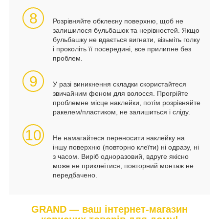
8
Розрівняйте обклеєну поверхню, щоб не
залишилося бульбашок та нерівностей. Якщо
бульбашку не вдається вигнати, візьміть голку
і проколіть її посередині, все прилипне без
проблем.
9
У разі виникнення складки скористайтеся
звичайним феном для волосся. Прогрійте
проблемне місце наклейки, потім розрівняйте
ракелем/пластиком, не залишиться і сліду.
10
Не намагайтеся переносити наклейку на
іншу поверхню (повторно клеїти) ні одразу, ні
з часом. Виріб одноразовий, вдруге якісно
може не приклеїтися, повторний монтаж не
передбачено.
GRAND — ваш інтернет-магазин