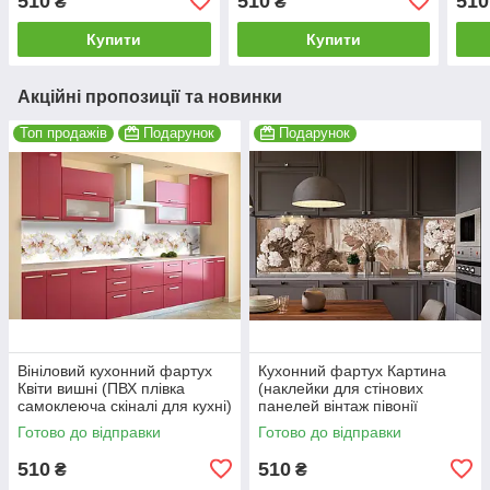
510
510
510
₴
₴
кави 600*2000мм
Чорний 600*2000 мм
Сіри
Купити
Купити
Акційні пропозиції та новинки
Топ продажів
Подарунок
Подарунок
Вініловий кухонний фартух
Кухонний фартух Картина
Квіти вишні (ПВХ плівка
(наклейки для стінових
самоклеюча скіналі для кухні)
панелей вінтаж півонії
600*2000 мм
троянди букети чорно-білий)
Готово до відправки
Готово до відправки
600*2000 мм
510
510
₴
₴