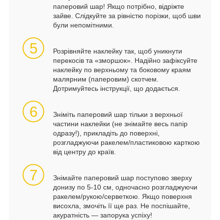
паперовий шар! Якщо потрібно, відріжте
зайве. Слідкуйте за рівністю порізки, щоб шви
були непомітними.
5
Розрівняйте наклейку так, щоб уникнути
перекосів та «зморшок». Надійно зафіксуйте
наклейку по верхньому та боковому краям
малярним (паперовим) скотчем.
Дотримуйтесь інструкції, що додається.
6
Зніміть паперовий шар тільки з верхньої
частини наклейки (не знімайте весь папір
одразу!), прикладіть до поверхні,
розгладжуючи ракелем/пластиковою карткою
від центру до країв.
7
Знімайте паперовий шар поступово зверху
донизу по 5-10 см, одночасно розгладжуючи
ракелем/рукою/серветкою. Якщо поверхня
висохла, змочіть її ще раз. Не поспішайте,
акуратність — запорука успіху!