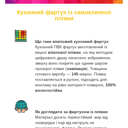
Кухонний фартух із самоклеючої
плівки
Що таке вініловий кухонний фартух
Кухонний ПВХ фартух виготовлений із
міцної
вінілової плівки
, на яку методом
цифрового друку нанесено зображення,
зверху воно покрите ще одним шаром
прозорої плівки (
ламінація
). Товщина
готового виробу —
145
мікрон. Плівка
поставляється в рулоні, підходить для
монтажу на рівні непористі поверхні,
100%
вологостійка
.
Як доглядати за фартухом із плівки
Матеріал досить термостійкий: жир від
сковорідок і пар від каструль не