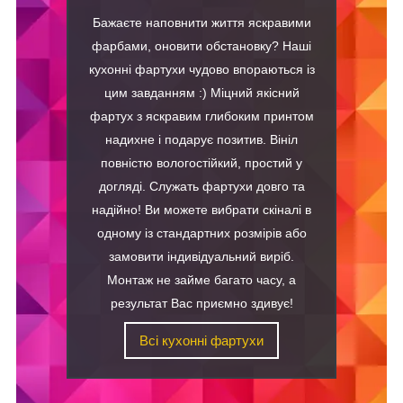
Бажаєте наповнити життя яскравими
фарбами, оновити обстановку? Наші
кухонні фартухи чудово впораються із
цим завданням :) Міцний якісний
фартух з яскравим глибоким принтом
надихне і подарує позитив. Вініл
повністю вологостійкий, простий у
догляді. Служать фартухи довго та
надійно! Ви можете вибрати скіналі в
одному із стандартних розмірів або
замовити індивідуальний виріб.
Монтаж не займе багато часу, а
результат Вас приємно здивує!
Всі кухонні фартухи