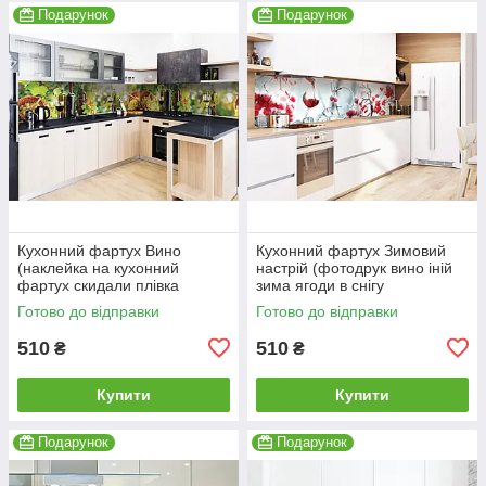
Подарунок
Подарунок
Кухонний фартух Вино
Кухонний фартух Зимовий
(наклейка на кухонний
настрій (фотодрук вино іній
фартух скидали плівка
зима ягоди в снігу
виноград лоза пляшки)
самоклеюча плівка) 600*2000
Готово до відправки
Готово до відправки
600*2000 мм
мм
510
510
₴
₴
Купити
Купити
Подарунок
Подарунок