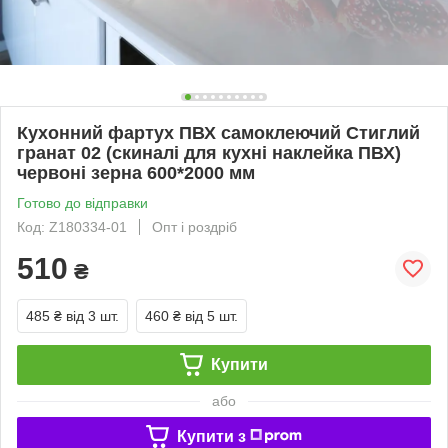
Кухонний фартух ПВХ самоклеючий Стиглий
гранат 02 (скиналі для кухні наклейка ПВХ)
червоні зерна 600*2000 мм
Готово до відправки
Код: Z180334-01
Опт і роздріб
510
₴
485 ₴
від 3 шт.
460 ₴
від 5 шт.
Купити
або
Купити з