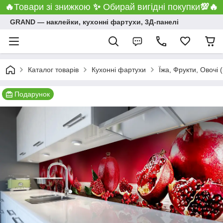
🔥
Товари зі знижкою
✨
Обирай вигідні покупки
💯
🔥
GRAND ― наклейки, кухонні фартухи, 3Д-панелі
Каталог товарів
Кухонні фартухи
Їжа, Фрукти, Овочі 
Подарунок