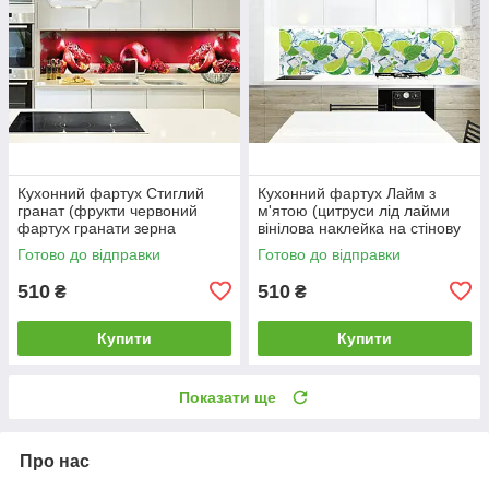
Кухонний фартух Стиглий
Кухонний фартух Лайм з
гранат (фрукти червоний
м'ятою (цитруси лід лайми
фартух гранати зерна
вінілова наклейка на стінову
граната плівка для кухні)
панель скіналі плівка)
Готово до відправки
Готово до відправки
600*2000мм
600*2000
510
510
₴
₴
Купити
Купити
Показати ще
Про нас