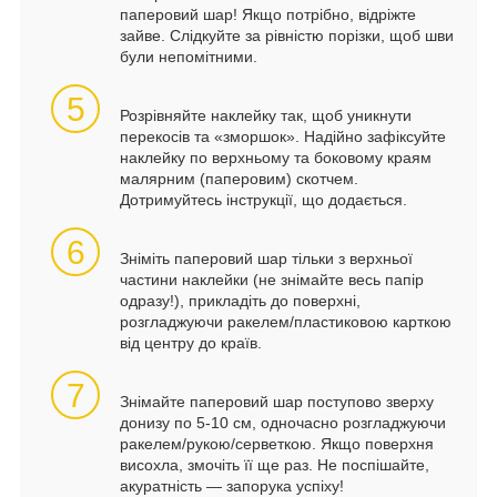
паперовий шар! Якщо потрібно, відріжте
зайве. Слідкуйте за рівністю порізки, щоб шви
були непомітними.
5
Розрівняйте наклейку так, щоб уникнути
перекосів та «зморшок». Надійно зафіксуйте
наклейку по верхньому та боковому краям
малярним (паперовим) скотчем.
Дотримуйтесь інструкції, що додається.
6
Зніміть паперовий шар тільки з верхньої
частини наклейки (не знімайте весь папір
одразу!), прикладіть до поверхні,
розгладжуючи ракелем/пластиковою карткою
від центру до країв.
7
Знімайте паперовий шар поступово зверху
донизу по 5-10 см, одночасно розгладжуючи
ракелем/рукою/серветкою. Якщо поверхня
висохла, змочіть її ще раз. Не поспішайте,
акуратність — запорука успіху!