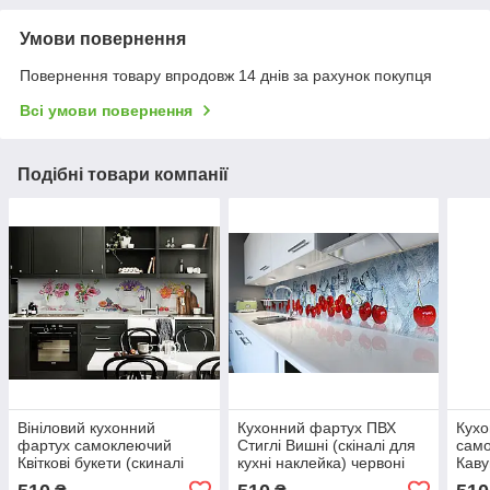
Умови повернення
Повернення товару впродовж 14 днів за рахунок покупця
Всі умови повернення
Подібні товари компанії
Вініловий кухонний
Кухонний фартух ПВХ
Кухо
фартух самоклеючий
Стиглі Вишні (скіналі для
сам
Квіткові букети (скиналі
кухні наклейка) червоні
Каву
для кухні наклейка ПВХ)
ягоди кубики лід
накл