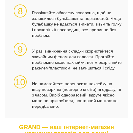
8
Розрівняйте обклеєну поверхню, щоб не
залишилося бульбашок та нерівностей. Якщо
бульбашку не вдається вигнати, візьміть голку
і проколіть її посередині, все прилипне без
проблем.
9
У разі виникнення складки скористайтеся
звичайним феном для волосся. Прогрійте
проблемне місце наклейки, потім розрівняйте
ракелем/пластиком, не залишиться і сліду.
10
Не намагайтеся переносити наклейку на
іншу поверхню (повторно клеїти) ні одразу, ні
з часом. Виріб одноразовий, вдруге якісно
може не приклеїтися, повторний монтаж не
передбачено.
GRAND — ваш інтернет-магазин