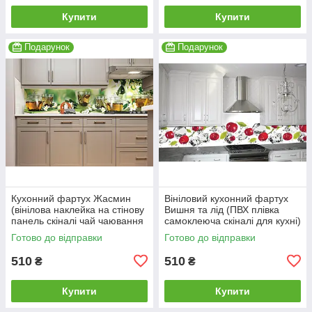
Купити
Купити
Подарунок
Подарунок
Кухонний фартух Жасмин
Вініловий кухонний фартух
(вінілова наклейка на стінову
Вишня та лід (ПВХ плівка
панель скіналі чай чаювання
самоклеюча скіналі для кухні)
зелений затишок) 600*2000
600*2000 мм
Готово до відправки
Готово до відправки
мм
510
510
₴
₴
Купити
Купити