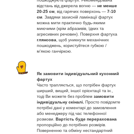
пошкоджують фартух. Рекомендована
відстань від джерела вогню —
не менше
20-25 см
, від гарячих поверхонь —
7-10
см
. Завдяки захисній ламінації фартух
можна мити практично будь-якими
миючими (крім абразивів, їдких та
агресивних речовин). Поверхня фартуха
глянсова
, щоб уникнути механічних
пошкоджень, користуйтеся губкою /
м'якою ганчіркою.
Як замовити індивідуальний кухонний
фартух
Часто трапляється, що потрібен фартух
ширший, вищий, іншої орієнтації та ін.,
тоді Ви можете без проблем
замовити
індивідуальну скіналі.
Просто повідомте
потрібні дані у коментарі до замовлення
або менеджеру під час телефонної
розмови.
Вартість буде перерахована
пропорційно до потрібних розмірів.
Поверненню та обміну нестандартний