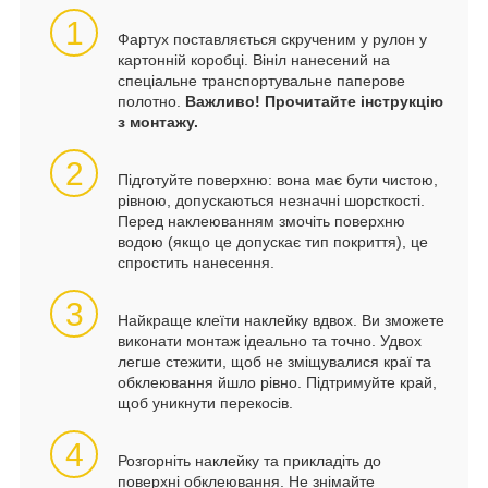
1
Фартух поставляється скрученим у рулон у
картонній коробці. Вініл нанесений на
спеціальне транспортувальне паперове
полотно.
Важливо! Прочитайте інструкцію
з монтажу.
2
Підготуйте поверхню: вона має бути чистою,
рівною, допускаються незначні шорсткості.
Перед наклеюванням змочіть поверхню
водою (якщо це допускає тип покриття), це
спростить нанесення.
3
Найкраще клеїти наклейку вдвох. Ви зможете
виконати монтаж ідеально та точно. Удвох
легше стежити, щоб не зміщувалися краї та
обклеювання йшло рівно. Підтримуйте край,
щоб уникнути перекосів.
4
Розгорніть наклейку та прикладіть до
поверхні обклеювання. Не знімайте