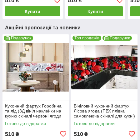
510
510
510
₴
₴
білий 600*2000 мм
Блакитний 600*2000 мм
сіри
Купити
Купити
Акційні пропозиції та новинки
Подарунок
Топ продажів
Подарунок
Кухонний фартух Горобина
Вініловий кухонний фартух
та лід (3Д вініл наклейки на
Лісова ягода (ПВХ плівка
кухню скіналі червоні ягоди
самоклеюча скіналі для кухні)
кубики льоду) 600*2000мм
600*2000 мм
Готово до відправки
Готово до відправки
510
510
₴
₴