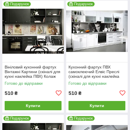
Подарунок
Подарунок
Вініловий кухонний фартух
Кухонний фартух ПВХ
Вінтажні Картини (скіналі для
самоклеючий Елвіс Преслі
кухні наклейка ПВХ) Колаж
(скіналі для кухні наклейка
Люди Бежевий 600*2000 мм
ПВХ) ретро співаки сірий
Готово до відправки
Готово до відправки
600*2000 мм
510
510
₴
₴
Купити
Купити
Подарунок
Подарунок