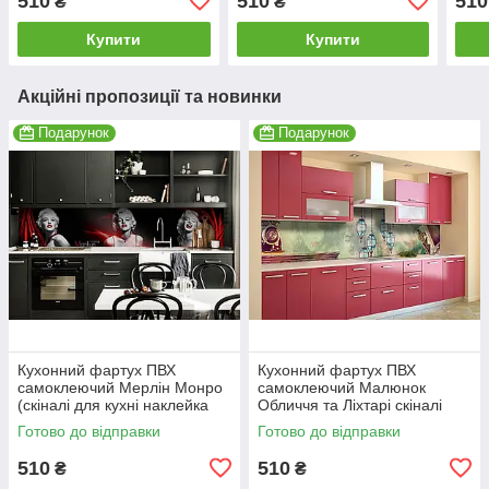
510
510
510
₴
₴
беж 600*2000 мм
Сірий 600*2000 мм
вули
Купити
Купити
Акційні пропозиції та новинки
Подарунок
Подарунок
Кухонний фартух ПВХ
Кухонний фартух ПВХ
самоклеючий Мерлін Монро
самоклеючий Малюнок
(скіналі для кухні наклейка
Обличчя та Ліхтарі скіналі
ПВХ) дівчина люди чорний
плівка люди зелений
Готово до відправки
Готово до відправки
600*2000мм
600*2000мм
510
510
₴
₴