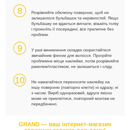
8
Розрівняйте обклеєну поверхню, щоб не
залишилося бульбашок та нерівностей. Якщо
бульбашку не вдається вигнати, візьміть голку
і проколіть її посередині, все прилипне без
проблем.
9
У разі виникнення складки скористайтеся
звичайним феном для волосся. Прогрійте
проблемне місце наклейки, потім розрівняйте
ракелем/пластиком, не залишиться і сліду.
10
Не намагайтеся переносити наклейку на
іншу поверхню (повторно клеїти) ні одразу, ні
з часом. Виріб одноразовий, вдруге якісно
може не приклеїтися, повторний монтаж не
передбачено.
GRAND — ваш інтернет-магазин