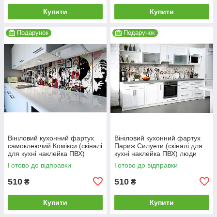
Купити
Купити
Подарунок
Подарунок
Вініловий кухонний фартух
Вініловий кухонний фартух
самоклеючий Комікси (скіналі
Париж Силуети (скіналі для
для кухні наклейка ПВХ)
кухні наклейка ПВХ) люди
малюнок люди білий
мальований вулиця 600*2000
Готово до відправки
Готово до відправки
600*2000
мм
510
510
₴
₴
Купити
Купити