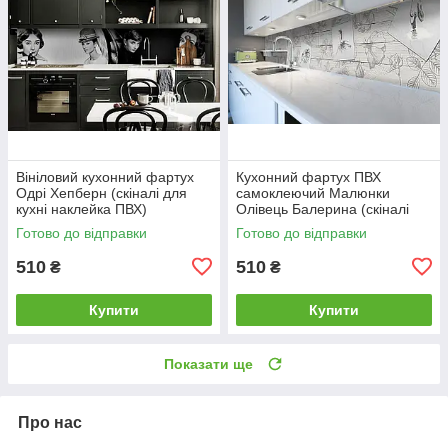
Вініловий кухонний фартух
Кухонний фартух ПВХ
Одрі Хепберн (скіналі для
самоклеючий Малюнки
кухні наклейка ПВХ)
Олівець Балерина (скіналі
персонажі ретро Чорно-білий
наклейка ПВХ) під сірий
Готово до відправки
Готово до відправки
600*2000
дошки 600*2000 мм
510
510
₴
₴
Купити
Купити
Показати ще
Про нас