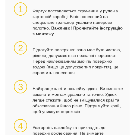
1
Фартух поставляється скрученим у рулон у
картонній коробці. Вініл нанесений на
спеціальне транспортувальне паперове
полотно.
Важливо! Прочитайте інструкцію
з монтажу.
2
Підготуйте поверхню: вона має бути чистою,
рівною, допускаються незначні шорсткості.
Перед наклеюванням змочіть поверхню
водою (якщо це допускає тип покриття), це
спростить нанесення.
3
Найкраще клеїти наклейку вдвох. Ви зможете
виконати монтаж ідеально та точно. Удвох
легше стежити, щоб не зміщувалися краї та
обклеювання йшло рівно. Підтримуйте край,
щоб уникнути перекосів.
4
Розгорніть наклейку та прикладіть до
поверхні обклеювання. Не знімайте