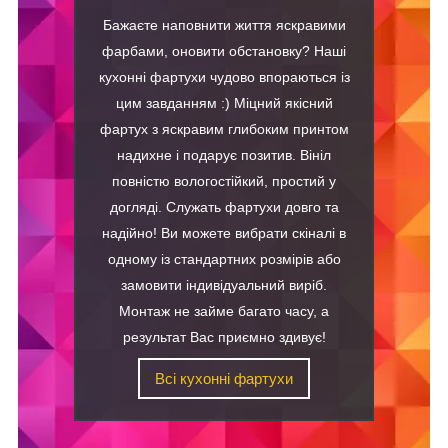
Бажаєте наповнити життя яскравими
фарбами, оновити обстановку? Наші
кухонні фартухи чудово впораються із
цим завданням :) Міцний якісний
фартух з яскравим глибоким принтом
надихне і подарує позитив. Вініл
повністю вологостійкий, простий у
догляді. Служать фартухи довго та
надійно! Ви можете вибрати скіналі в
одному із стандартних розмірів або
замовити індивідуальний виріб.
Монтаж не займе багато часу, а
результат Вас приємно здивує!
Всі кухонні фартухи