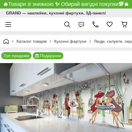
🔥
Товари зі знижкою
✨
Обирай вигідні покупки
💯
🔥
GRAND ― наклейки, кухонні фартухи, 3Д-панелі
Каталог товарів
Кухонні фартухи
Люди, силуети, пер
Топ продажів
Подарунок