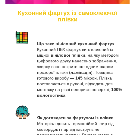
Кухонний фартух із самоклеючої
плівки
Що таке вініловий кухонний фартух
Кухонний ПВХ фартух виготовлений із
міцної
вінілової плівки
, на яку методом
цифрового друку нанесено зображення,
зверху воно покрите ще одним шаром
прозорої плівки (
ламінація
). Товщина
готового виробу —
145
мікрон. Плівка
поставляється в рулоні, підходить для
монтажу на рівні непористі поверхні,
100%
вологостійка
.
Як доглядати за фартухом із плівки
Матеріал досить термостійкий: жир від
сковорідок і пар від каструль не