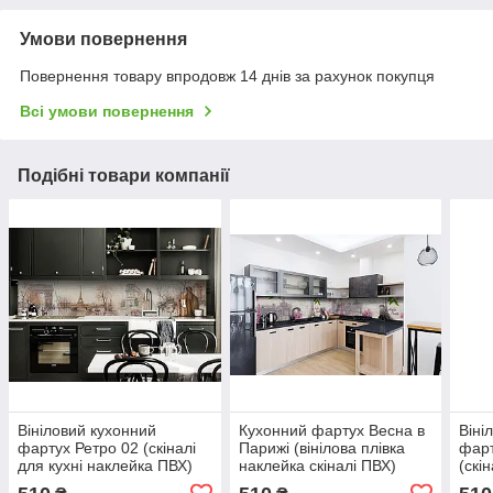
Умови повернення
Повернення товару впродовж 14 днів за рахунок покупця
Всі умови повернення
Подібні товари компанії
Вініловий кухонний
Кухонний фартух Весна в
Віні
фартух Ретро 02 (скіналі
Парижі (вінілова плівка
фар
для кухні наклейка ПВХ)
наклейка скіналі ПВХ)
(скі
Париж Ейфелева вежа
Ейфелева вежа Бузок
ПВХ