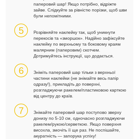
паперовий шар! Якщо потрібно, відріжте
зайве. Слідкуйте за рівністю порізки, щоб шви
були непомітними.
5
Розрівняйте наклейку так, щоб уникнути
перекосів та «зморшок». Надійно зафіксуйте
наклейку по верхньому та боковому краям
малярним (паперовим) скотчем.
Дотримуйтесь інструкції, що додається.
6
Зніміть паперовий шар тільки з верхньої
частини наклейки (не знімайте весь папір
одразу!), прикладіть до поверхні,
розгладжуючи ракелем/пластиковою карткою
від центру до країв.
7
Знімайте паперовий шар поступово зверху
донизу по 5-10 см, одночасно розгладжуючи
ракелем/рукою/серветкою. Якщо поверхня
висохла, змочіть її ще раз. Не поспішайте,
акуратність — запорука успіху!