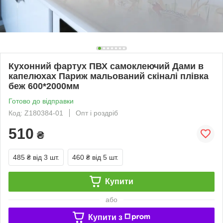
Кухонний фартух ПВХ самоклеючий Дами в
капелюхах Париж мальований скіналі плівка
беж 600*2000мм
Готово до відправки
Код: Z180384-01
Опт і роздріб
510
₴
485 ₴
від 3 шт.
460 ₴
від 5 шт.
Купити
або
Купити з