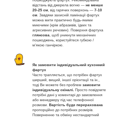
пошкоджують фартух. Рекомендована
відстань від джерела вогню —
не менше
20-25 см
, від гарячих поверхонь —
7-10
см
. Завдяки захисній ламінації фартух
можна мити практично будь-якими
миючими (крім абразивів, їдких та
агресивних речовин). Поверхня фартуха
глянсова
, щоб уникнути механічних
пошкоджень, користуйтеся губкою /
м'якою ганчіркою.
Як замовити індивідуальний кухонний
фартух
Часто трапляється, що потрібен фартух
ширший, вищий, іншої орієнтації та ін.,
тоді Ви можете без проблем
замовити
індивідуальну скіналі.
Просто повідомте
потрібні дані у коментарі до замовлення
або менеджеру під час телефонної
розмови.
Вартість буде перерахована
пропорційно до потрібних розмірів.
Поверненню та обміну нестандартний