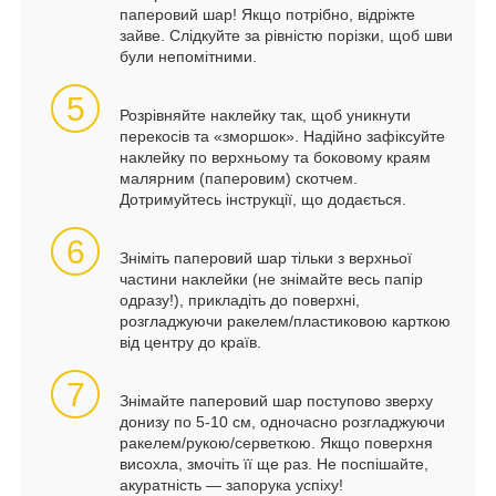
паперовий шар! Якщо потрібно, відріжте
зайве. Слідкуйте за рівністю порізки, щоб шви
були непомітними.
5
Розрівняйте наклейку так, щоб уникнути
перекосів та «зморшок». Надійно зафіксуйте
наклейку по верхньому та боковому краям
малярним (паперовим) скотчем.
Дотримуйтесь інструкції, що додається.
6
Зніміть паперовий шар тільки з верхньої
частини наклейки (не знімайте весь папір
одразу!), прикладіть до поверхні,
розгладжуючи ракелем/пластиковою карткою
від центру до країв.
7
Знімайте паперовий шар поступово зверху
донизу по 5-10 см, одночасно розгладжуючи
ракелем/рукою/серветкою. Якщо поверхня
висохла, змочіть її ще раз. Не поспішайте,
акуратність — запорука успіху!