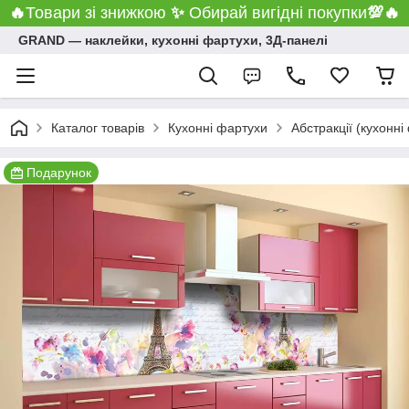
🔥
Товари зі знижкою
✨
Обирай вигідні покупки
💯
🔥
GRAND ― наклейки, кухонні фартухи, 3Д-панелі
Каталог товарів
Кухонні фартухи
Абстракції (кухонні
Подарунок