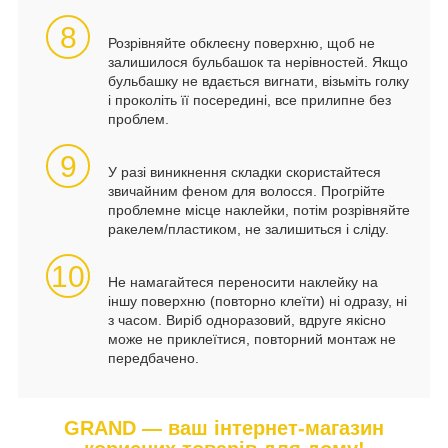
8
Розрівняйте обклеєну поверхню, щоб не
залишилося бульбашок та нерівностей. Якщо
бульбашку не вдається вигнати, візьміть голку
і проколіть її посередині, все прилипне без
проблем.
9
У разі виникнення складки скористайтеся
звичайним феном для волосся. Прогрійте
проблемне місце наклейки, потім розрівняйте
ракелем/пластиком, не залишиться і сліду.
10
Не намагайтеся переносити наклейку на
іншу поверхню (повторно клеїти) ні одразу, ні
з часом. Виріб одноразовий, вдруге якісно
може не приклеїтися, повторний монтаж не
передбачено.
GRAND — ваш інтернет-магазин