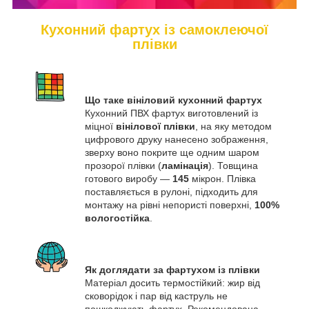
Кухонний фартух із самоклеючої
плівки
Що таке вініловий кухонний фартух
Кухонний ПВХ фартух виготовлений із
міцної
вінілової плівки
, на яку методом
цифрового друку нанесено зображення,
зверху воно покрите ще одним шаром
прозорої плівки (
ламінація
). Товщина
готового виробу —
145
мікрон. Плівка
поставляється в рулоні, підходить для
монтажу на рівні непористі поверхні,
100%
вологостійка
.
Як доглядати за фартухом із плівки
Матеріал досить термостійкий: жир від
сковорідок і пар від каструль не