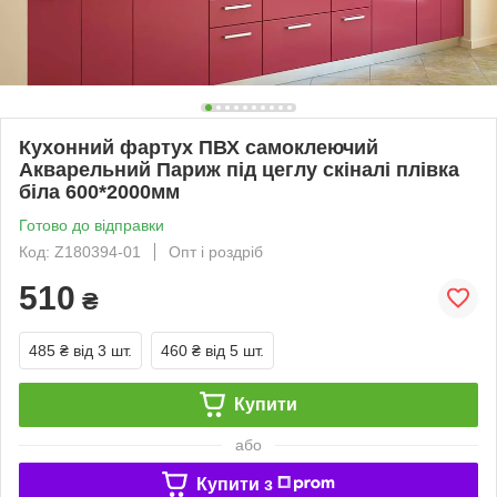
Кухонний фартух ПВХ самоклеючий
Акварельний Париж під цеглу скіналі плівка
біла 600*2000мм
Готово до відправки
Код: Z180394-01
Опт і роздріб
510
₴
485 ₴
від 3 шт.
460 ₴
від 5 шт.
Купити
або
Купити з