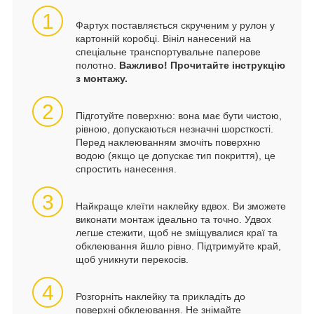
1
Фартух поставляється скрученим у рулон у
картонній коробці. Вініл нанесений на
спеціальне транспортувальне паперове
полотно.
Важливо! Прочитайте інструкцію
з монтажу.
2
Підготуйте поверхню: вона має бути чистою,
рівною, допускаються незначні шорсткості.
Перед наклеюванням змочіть поверхню
водою (якщо це допускає тип покриття), це
спростить нанесення.
3
Найкраще клеїти наклейку вдвох. Ви зможете
виконати монтаж ідеально та точно. Удвох
легше стежити, щоб не зміщувалися краї та
обклеювання йшло рівно. Підтримуйте край,
щоб уникнути перекосів.
4
Розгорніть наклейку та прикладіть до
поверхні обклеювання. Не знімайте