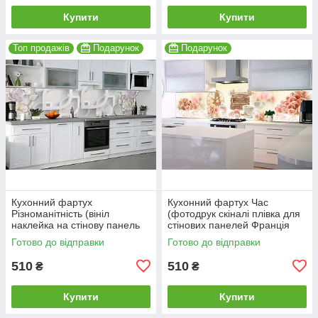
Купити
Купити
Топ продажів
Подарунок
Подарунок
Кухонний фартух
Кухонний фартух Час
Різноманітність (вініл
(фотодрук скіналі плівка для
наклейка на стінову панель
стінових панелей Франція
кухні) 600*2000мм
Ейфелева вежа троянди)
Готово до відправки
Готово до відправки
600*2000 мм
510
510
₴
₴
Купити
Купити