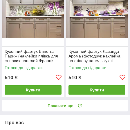
Кухонний фартух Вино та
Кухонний фартух Лаванда
Париж (наклейки плівка для
Арома (фотодрук наклейка
стінових панелей Франція
на стінову панель кухні
Ейфелева башта бузок)
релакс олії) 600*2000 мм
Готово до відправки
Готово до відправки
600*2000мм
510
510
₴
₴
Купити
Купити
Показати ще
Про нас