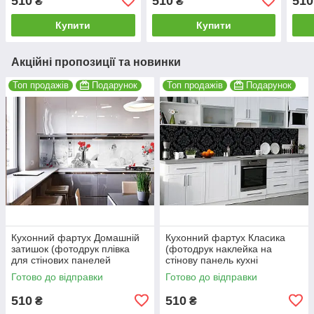
510
510
510
₴
₴
600*2000мм
Абст
Купити
Купити
Акційні пропозиції та новинки
Топ продажів
Подарунок
Топ продажів
Подарунок
Кухонний фартух Домашній
Кухонний фартух Класика
затишок (фотодрук плівка
(фотодрук наклейка на
для стінових панелей
стінову панель кухні
Франція Ейфелева вежа)
королівський стиль) 600*2000
Готово до відправки
Готово до відправки
600*2000 мм
мм
510
510
₴
₴