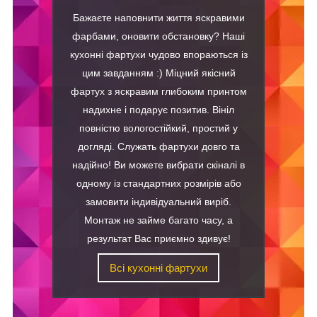
Бажаєте наповнити життя яскравими
фарбами, оновити обстановку? Наші
кухонні фартухи чудово впораються із
цим завданням :) Міцний якісний
фартух з яскравим глибоким принтом
надихне і подарує позитив. Вініл
повністю вологостійкий, простий у
догляді. Служать фартухи довго та
надійно! Ви можете вибрати скіналі в
одному із стандартних розмірів або
замовити індивідуальний виріб.
Монтаж не займе багато часу, а
результат Вас приємно здивує!
Всі кухонні фартухи