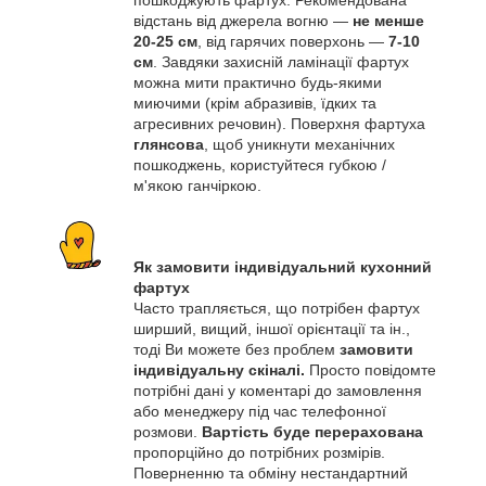
пошкоджують фартух. Рекомендована
відстань від джерела вогню —
не менше
20-25 см
, від гарячих поверхонь —
7-10
см
. Завдяки захисній ламінації фартух
можна мити практично будь-якими
миючими (крім абразивів, їдких та
агресивних речовин). Поверхня фартуха
глянсова
, щоб уникнути механічних
пошкоджень, користуйтеся губкою /
м'якою ганчіркою.
Як замовити індивідуальний кухонний
фартух
Часто трапляється, що потрібен фартух
ширший, вищий, іншої орієнтації та ін.,
тоді Ви можете без проблем
замовити
індивідуальну скіналі.
Просто повідомте
потрібні дані у коментарі до замовлення
або менеджеру під час телефонної
розмови.
Вартість буде перерахована
пропорційно до потрібних розмірів.
Поверненню та обміну нестандартний