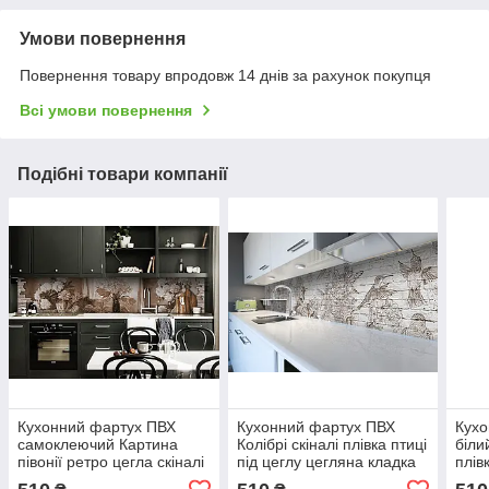
Умови повернення
Повернення товару впродовж 14 днів за рахунок покупця
Всі умови повернення
Подібні товари компанії
Кухонний фартух ПВХ
Кухонний фартух ПВХ
Кухо
самоклеючий Картина
Колібрі скіналі плівка птиці
біли
півонії ретро цегла скіналі
під цеглу цегляна кладка
плів
бежевий плівка
Сірий 600*2000мм
ПВХ)