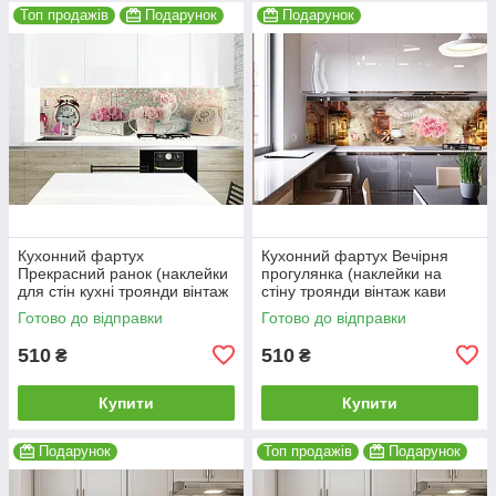
Топ продажів
Подарунок
Подарунок
Кухонний фартух
Кухонний фартух Вечірня
Прекрасний ранок (наклейки
прогулянка (наклейки на
для стін кухні троянди вінтаж
стіну троянди вінтаж кави
дисковий телефон плівка)
плівка для кухні) 600*2000
Готово до відправки
Готово до відправки
600*2000мм
510
510
₴
₴
Купити
Купити
Подарунок
Топ продажів
Подарунок