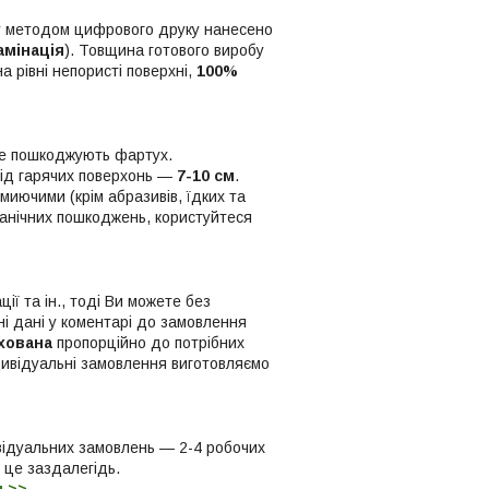
ку методом цифрового друку нанесено
амінація
). Товщина готового виробу
а рівні непористі поверхні,
100%
 не пошкоджують фартух.
від гарячих поверхонь —
7-10 см
.
миючими (крім абразивів, їдких та
ханічних пошкоджень, користуйтеся
ї та ін., тоді Ви можете без
і дані у коментарі до замовлення
хована
пропорційно до потрібних
дивідуальні замовлення виготовляємо
відуальних замовлень — 2-4 робочих
о це заздалегідь.