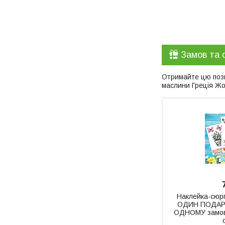
Замов та 
Отримайте цю пози
маслини Греція Ж
Наклейка-сюрп
ОДИН ПОДАРУ
ОДНОМУ замовл