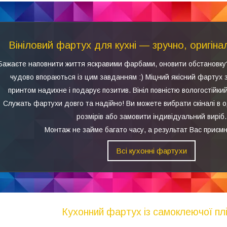
Вініловий фартух для кухні — зручно, оригіна
Бажаєте наповнити життя яскравими фарбами, оновити обстановку
чудово впораються із цим завданням :) Міцний якісний фартух 
принтом надихне і подарує позитив. Вініл повністю вологостійкий
Служать фартухи довго та надійно! Ви можете вибрати скіналі в 
розмірів або замовити індивідуальний виріб.
Монтаж не займе багато часу, а результат Вас приємн
Всі кухонні фартухи
Кухонний фартух із самоклеючої плі