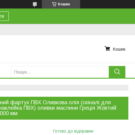
Кошик
ти
Кошик
ний фартух ПВХ Оливкова олія (скіналі для
 наклейка ПВХ) оливки маслини Греція Жовтий
000 мм
Готово до відправки