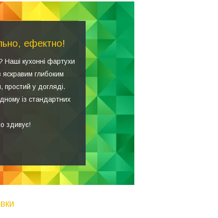
льно, ефектно!
? Наші кухонні фартухи
з яскравим глибоким
, простий у догляді.
одному із стандартних
о здивує!
вки