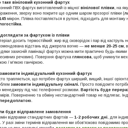
 таке вініловий кухонний фартух
хонний ПВХ фартух виготовлений із міцної
вінілової плівки
, на я
браження, зверху воно покрите ще одним шаром прозорої плівки (
л
145
мікрон. Плівка поставляється в рулоні, підходить для монтажу н
логостійка
.
 доглядати за фартухом із плівки
еріал досить термостійкий: жир від сковорідок і пар від каструль
комендована відстань від джерела вогню —
не менше 20-25 см
, 
вдяки захисній ламінації фартух можна мити практично будь-якими 
ресивних речовин). Поверхня фартуха
глянсова
, щоб уникнути ме
кою / м'якою ганчіркою.
 замовити індивідуальний кухонний фартух
то трапляється, що потрібен фартух ширший, вищий, іншої орієнтаці
облем
замовити індивідуальну скіналі.
Просто повідомте потрібн
о менеджеру під час телефонної розмови.
Вартість буде перера
змірів. Поверненню та обміну нестандартний товар не підлягає. Ін
 передоплатою
.
ли буде відправлене замовлення
рмін відправки стандартних фартхів —
1-2 робочих дні
, для інди
. У разі зміни термінів відправлення ми обов'язково повідомимо пр