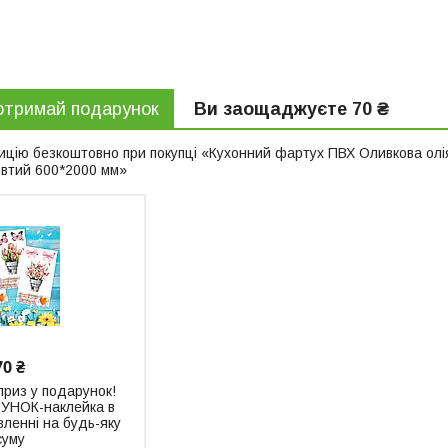
отримай подарунок
Ви заощаджуєте 70 ₴
цію безкоштовно при покупці «Кухонний фартух ПВХ Оливкова олія 
овтий 600*2000 мм»
70 ₴
риз у подарунок!
НОК-наклейка в
енні на будь-яку
суму