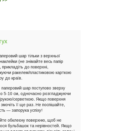
м >>
тух
паперовий шар тільки з верхньої
наклейки (не знімайте весь папір
, прикладіть до поверхні,
жуючи ракелем/пластиковою карткою
ру до країв.
 паперовий шар поступово зверху
по 5-10 см, одночасно розгладжуючи
/рукою/серветкою. Якщо поверхня
 змочіть її ще раз. Не поспішайте,
сть — запорука успіху!
йте обклеєну поверхню, щоб не
ося бульбашок та нерівностей. Якщо