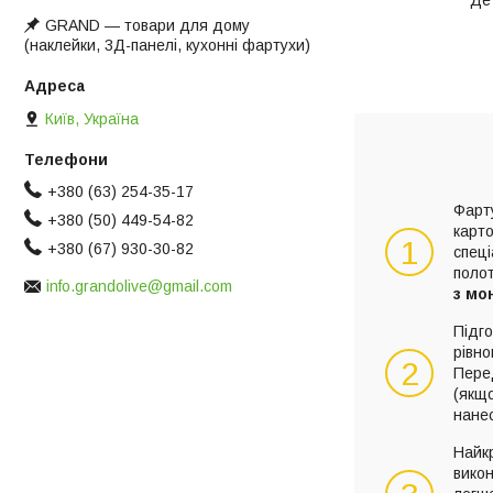
Де
GRAND ― товари для дому
(наклейки, 3Д-панелі, кухонні фартухи)
Київ, Україна
+380 (63) 254-35-17
Фарту
+380 (50) 449-54-82
карто
1
+380 (67) 930-30-82
спец
поло
info.grandolive@gmail.com
з мо
Підго
рівно
2
Пере
(якщо
нане
Найк
викон