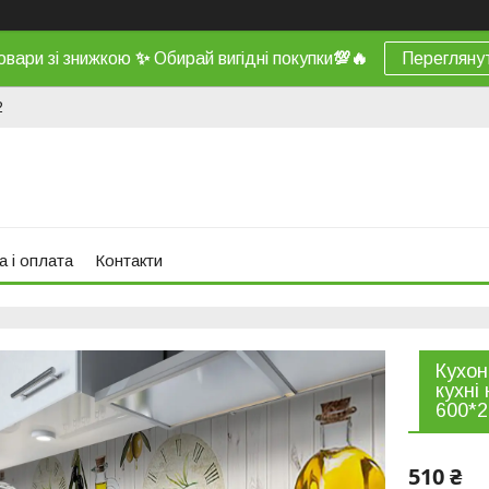
овари зі знижкою
✨
Обирай вигідні покупки
💯
🔥
Перегляну
2
а і оплата
Контакти
Кухон
кухні
600*2
510 ₴