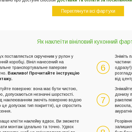
тально про доступні способи
доставки та оплати за посилання
Переглянути всі фартухи
Як наклеїти вініловий кухонний фар
х поставляється скрученим у рулон у
Зніміть 
нній коробці. Вініл нанесений на
частини 
6
іальне транспортувальне паперове
одразу!)
тно.
Важливо! Прочитайте інструкцію
розглад
нтажу.
від цент
туйте поверхню: вона має бути чистою,
Знімайте
ю, допускаються незначні шорсткості.
донизу 
7
д наклеюванням змочіть поверхню водою
ракелем
 це допускає тип покриття), це спростить
висохла,
сення.
акуратні
раще клеїти наклейку вдвох. Ви зможете
Розрівня
ати монтаж ідеально та точно. Удвох
залишил