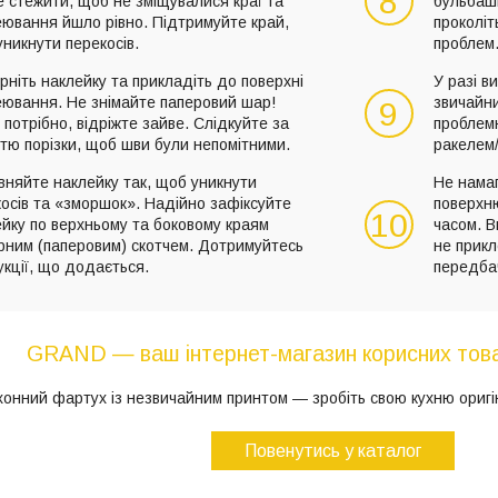
8
 стежити, щоб не зміщувалися краї та
бульбашк
еювання йшло рівно. Підтримуйте край,
проколіт
никнути перекосів.
проблем
рніть наклейку та прикладіть до поверхні
У разі в
еювання. Не знімайте паперовий шар!
звичайн
9
потрібно, відріжте зайве. Слідкуйте за
проблемн
стю порізки, щоб шви були непомітними.
ракелем/
вняйте наклейку так, щоб уникнути
Не намаг
осів та «зморшок». Надійно зафіксуйте
поверхню
10
йку по верхньому та боковому краям
часом. В
рним (паперовим) скотчем. Дотримуйтесь
не прикл
укції, що додається.
передба
GRAND — ваш інтернет-магазин корисних това
хонний фартух із незвичайним принтом — зробіть свою кухню ориг
Повенутись у каталог