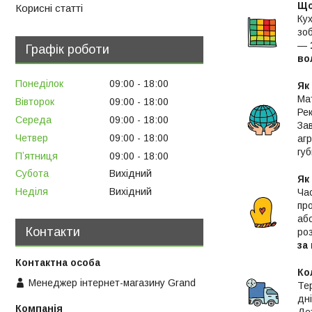
Що
Корисні статті
Ку
зо
—
Графік роботи
во
Понеділок
09:00
18:00
Як
Мат
Вівторок
09:00
18:00
Ре
Середа
09:00
18:00
За
Четвер
09:00
18:00
аг
губ
Пʼятниця
09:00
18:00
Субота
Вихідний
Як
Неділя
Вихідний
Час
пр
аб
Контакти
ро
за
Ко
Менеджер інтернет-магазину Grand
Те
дні