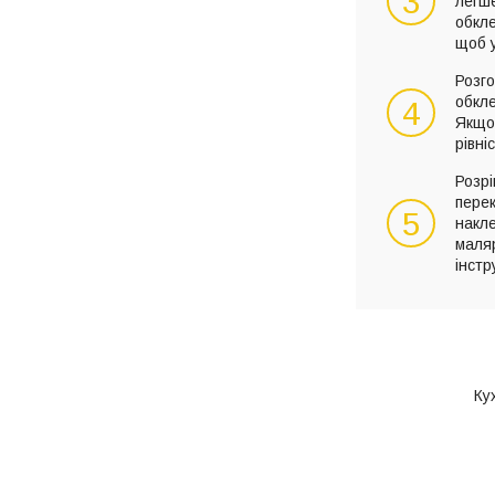
3
легше
обкл
щоб у
Розго
обкл
4
Якщо 
рівні
Розрі
перек
5
накле
маля
інстр
Ку