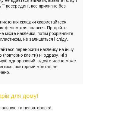
у не вдається вигнати, візьміть голку і
ь її посередині, все прилипне без
.
иникнення складки скористайтеся
им феном для волосся. Прогрійте
е місце наклейки, потім розрівняйте
пластиком, не залишиться і сліду.
айтеся переносити наклейку на іншу
 (повторно клеїти) ні одразу, ні з
иріб одноразовий, вдруге якісно може
еїтися, повторний монтаж не
чено.
рів для дому!
інальною та неповторною!