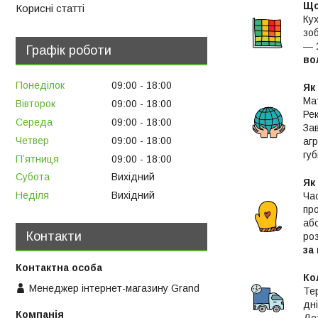
Що
Корисні статті
Ку
зо
—
Графік роботи
во
Понеділок
09:00
18:00
Як
Мат
Вівторок
09:00
18:00
Ре
Середа
09:00
18:00
За
Четвер
09:00
18:00
аг
губ
Пʼятниця
09:00
18:00
Субота
Вихідний
Як
Неділя
Вихідний
Час
пр
аб
Контакти
ро
за
Ко
Менеджер інтернет-магазину Grand
Те
дні