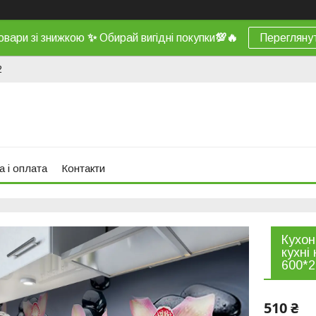
овари зі знижкою
✨
Обирай вигідні покупки
💯
🔥
Перегляну
2
а і оплата
Контакти
Кухон
кухні
600*
510 ₴