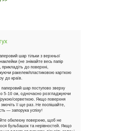
м >>
тух
паперовий шар тільки з верхньої
наклейки (не знімайте весь папір
, прикладіть до поверхні,
жуючи ракелем/пластиковою карткою
ру до країв.
 паперовий шар поступово зверху
по 5-10 см, одночасно розгладжуючи
/рукою/серветкою. Якщо поверхня
 змочіть її ще раз. Не поспішайте,
сть — запорука успіху!
йте обклеєну поверхню, щоб не
ося бульбашок та нерівностей. Якщо