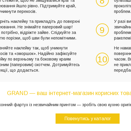
8
 стежити, щоб не зміщувалися краї та
бульбашк
еювання йшло рівно. Підтримуйте край,
проколіт
никнути перекосів.
проблем
рніть наклейку та прикладіть до поверхні
У разі в
еювання. Не знімайте паперовий шар!
звичайн
9
потрібно, відріжте зайве. Слідкуйте за
проблемн
стю порізки, щоб шви були непомітними.
ракелем/
вняйте наклейку так, щоб уникнути
Не намаг
осів та «зморшок». Надійно зафіксуйте
поверхню
10
йку по верхньому та боковому краям
часом. В
рним (паперовим) скотчем. Дотримуйтесь
не прикл
укції, що додається.
передба
GRAND — ваш інтернет-магазин корисних това
хонний фартух із незвичайним принтом — зробіть свою кухню ориг
Повенутись у каталог