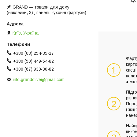
Де
GRAND ― товари для дому
(наклейки, 3Д-панелі, кухонні фартухи)
Київ, Україна
+380 (63) 254-35-17
Фарту
+380 (50) 449-54-82
карто
1
+380 (67) 930-30-82
спец
поло
info.grandolive@gmail.com
з мо
Підго
рівно
2
Пере
(якщо
нане
Найк
викон