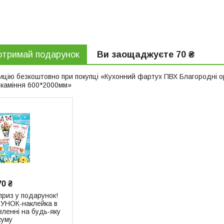
отримай подарунок
Ви заощаджуєте 70 ₴
цію безкоштовно при покупці «Кухонний фартух ПВХ Благородні орхі
е каміння 600*2000мм»
70 ₴
риз у подарунок!
НОК-наклейка в
енні на будь-яку
суму