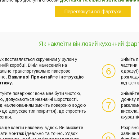
тально про доступні способи
доставки та оплати за посилання
Переглянути всі фартухи
Як наклеїти вініловий кухонний фар
х поставляється скрученим у рулон у
Зніміть 
нній коробці. Вініл нанесений на
частини 
6
іальне транспортувальне паперове
одразу!)
тно.
Важливо! Прочитайте інструкцію
розглад
нтажу.
від цент
туйте поверхню: вона має бути чистою,
Знімайте
ю, допускаються незначні шорсткості.
донизу 
7
д наклеюванням змочіть поверхню водою
ракелем
 це допускає тип покриття), це спростить
висохла,
сення.
акуратні
раще клеїти наклейку вдвох. Ви зможете
Розрівня
ати монтаж ідеально та точно. Удвох
залишил