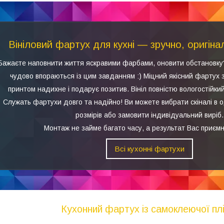
Вініловий фартух для кухні — зручно, оригіна
Бажаєте наповнити життя яскравими фарбами, оновити обстановку
чудово впораються із цим завданням :) Міцний якісний фартух 
принтом надихне і подарує позитив. Вініл повністю вологостійкий
Служать фартухи довго та надійно! Ви можете вибрати скіналі в 
розмірів або замовити індивідуальний виріб.
Монтаж не займе багато часу, а результат Вас приємн
Всі кухонні фартухи
Кухонний фартух із самоклеючої плі