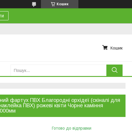
Кошик
ти
Кошик
ний фартух ПВХ Благородні орхідеї (скіналі для
 наклейка ПВХ) рожеві квіти Чорне каміння
2000мм
Готово до відправки