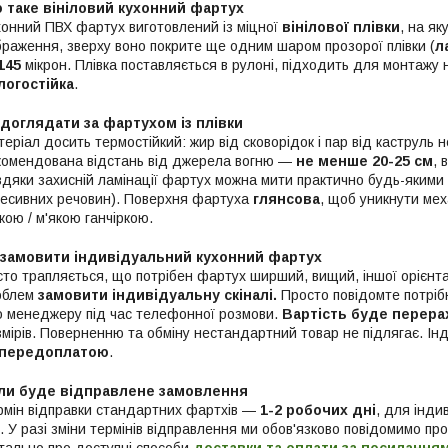
 таке вініловий кухонний фартух
хонний ПВХ фартух виготовлений із міцної
вінілової плівки
, на я
браження, зверху воно покрите ще одним шаром прозорої плівки (
л
145
мікрон. Плівка поставляється в рулоні, підходить для монтажу н
логостійка
.
 доглядати за фартухом із плівки
еріал досить термостійкий: жир від сковорідок і пар від каструль
комендована відстань від джерела вогню —
не менше 20-25 см
, 
вдяки захисній ламінації фартух можна мити практично будь-якими 
ресивних речовин). Поверхня фартуха
глянсова
, щоб уникнути ме
кою / м'якою ганчіркою.
 замовити індивідуальний кухонний фартух
то трапляється, що потрібен фартух ширший, вищий, іншої орієнтаці
облем
замовити індивідуальну скіналі.
Просто повідомте потрібн
о менеджеру під час телефонної розмови.
Вартість буде перера
змірів. Поверненню та обміну нестандартний товар не підлягає. Ін
 передоплатою
.
ли буде відправлене замовлення
рмін відправки стандартних фартхів —
1-2 робочих дні
, для інди
. У разі зміни термінів відправлення ми обов'язково повідомимо пр