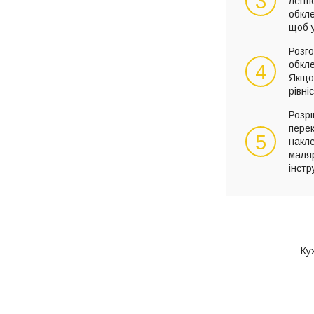
3
легше
обкл
щоб у
Розго
обкл
4
Якщо 
рівні
Розрі
перек
5
накле
маля
інстр
Ку