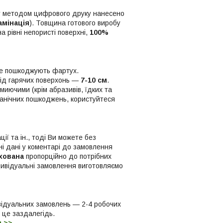
ку методом цифрового друку нанесено
амінація
). Товщина готового виробу
а рівні непористі поверхні,
100%
 не пошкоджують фартух.
від гарячих поверхонь —
7-10 см
.
миючими (крім абразивів, їдких та
ханічних пошкоджень, користуйтеся
ї та ін., тоді Ви можете без
і дані у коментарі до замовлення
хована
пропорційно до потрібних
дивідуальні замовлення виготовляємо
відуальних замовлень — 2-4 робочих
о це заздалегідь.