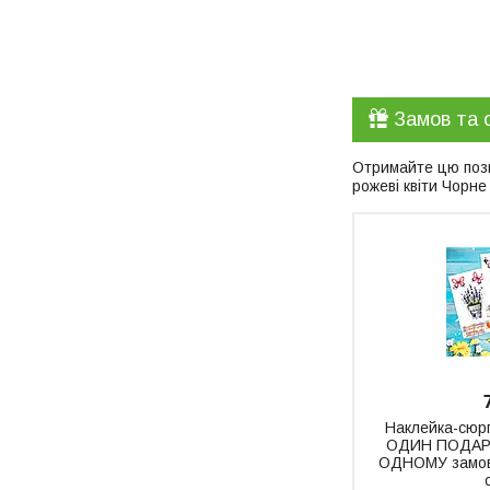
Замов та 
Отримайте цю пози
рожеві квіти Чорн
Наклейка-сюрп
ОДИН ПОДАРУ
ОДНОМУ замовл