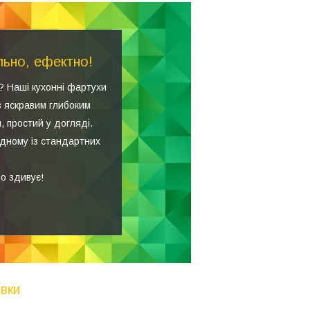
льно, ефектно!
? Наші кухонні фартухи
з яскравим глибоким
, простий у догляді.
одному із стандартних
о здивує!
вки