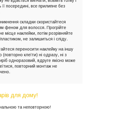
у не вдається вигнати, візьміть голку і
ь її посередині, все прилипне без
.
иникнення складки скористайтеся
им феном для волосся. Прогрійте
е місце наклейки, потім розрівняйте
пластиком, не залишиться і сліду.
айтеся переносити наклейку на іншу
 (повторно клеїти) ні одразу, ні з
иріб одноразовий, вдруге якісно може
еїтися, повторний монтаж не
чено.
рів для дому!
інальною та неповторною!