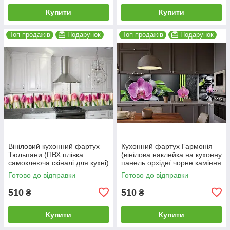
Купити
Купити
Топ продажів
Подарунок
Топ продажів
Подарунок
Вініловий кухонний фартух
Кухонний фартух Гармонія
Тюльпани (ПВХ плівка
(вінілова наклейка на кухонну
самоклеюча скіналі для кухні)
панель орхідеї чорне каміння
600*2000 мм
бамбук) 600*2000 мм
Готово до відправки
Готово до відправки
510
510
₴
₴
Купити
Купити