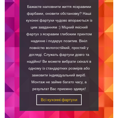
Бажаєте наповнити життя яскравими
фарбами, оновити обстановку? Наші
кухонні фартухи чудово впораються із
цим завданням :) Міцний якісний
фартух з яскравим глибоким принтом
надихне і подарує позитив. Вініл
повністю вологостійкий, простий у
догляді. Служать фартухи довго та
надійно! Ви можете вибрати скіналі в
одному із стандартних розмірів або
замовити індивідуальний виріб.
Монтаж не займе багато часу, а
результат Вас приємно здивує!
Всі кухонні фартухи