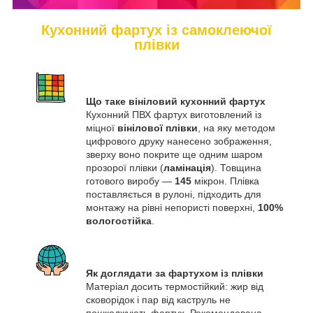
Кухонний фартух із самоклеючої
плівки
Що таке вініловий кухонний фартух
Кухонний ПВХ фартух виготовлений із
міцної
вінілової плівки
, на яку методом
цифрового друку нанесено зображення,
зверху воно покрите ще одним шаром
прозорої плівки (
ламінація
). Товщина
готового виробу —
145
мікрон. Плівка
поставляється в рулоні, підходить для
монтажу на рівні непористі поверхні,
100%
вологостійка
.
Як доглядати за фартухом із плівки
Матеріал досить термостійкий: жир від
сковорідок і пар від каструль не