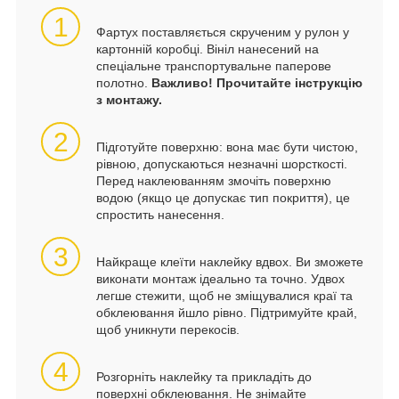
1
Фартух поставляється скрученим у рулон у
картонній коробці. Вініл нанесений на
спеціальне транспортувальне паперове
полотно.
Важливо! Прочитайте інструкцію
з монтажу.
2
Підготуйте поверхню: вона має бути чистою,
рівною, допускаються незначні шорсткості.
Перед наклеюванням змочіть поверхню
водою (якщо це допускає тип покриття), це
спростить нанесення.
3
Найкраще клеїти наклейку вдвох. Ви зможете
виконати монтаж ідеально та точно. Удвох
легше стежити, щоб не зміщувалися краї та
обклеювання йшло рівно. Підтримуйте край,
щоб уникнути перекосів.
4
Розгорніть наклейку та прикладіть до
поверхні обклеювання. Не знімайте