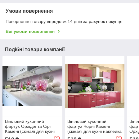
Умови повернення
Повернення товару впродовж 14 днів за рахунок покупця
Всі умови повернення
Подібні товари компанії
Вініловий кухонний
Вініловий кухонний
Віні
фартух Орхідеї та Сірі
фартух Чорні Камені
фарт
Камені (скіналі для кухні
(скіналі для кухні наклейка
Орхі
наклейка ПВХ) квіти
ПВХ) орхідеї краплі
кухн