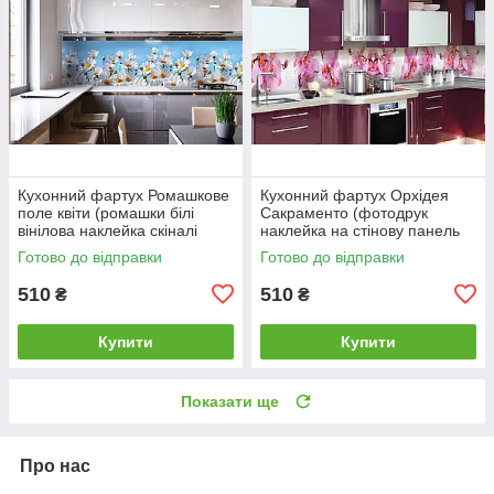
Кухонний фартух Ромашкове
Кухонний фартух Орхідея
поле квіти (ромашки білі
Сакраменто (фотодрук
вінілова наклейка скіналі
наклейка на стінову панель
плівка) 600*2000 мм
кухні рожеві квіти) 600*2000
Готово до відправки
Готово до відправки
мм
510
510
₴
₴
Купити
Купити
Показати ще
Про нас