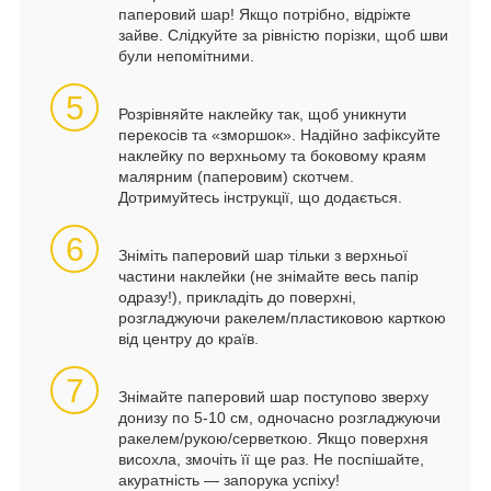
паперовий шар! Якщо потрібно, відріжте
зайве. Слідкуйте за рівністю порізки, щоб шви
були непомітними.
5
Розрівняйте наклейку так, щоб уникнути
перекосів та «зморшок». Надійно зафіксуйте
наклейку по верхньому та боковому краям
малярним (паперовим) скотчем.
Дотримуйтесь інструкції, що додається.
6
Зніміть паперовий шар тільки з верхньої
частини наклейки (не знімайте весь папір
одразу!), прикладіть до поверхні,
розгладжуючи ракелем/пластиковою карткою
від центру до країв.
7
Знімайте паперовий шар поступово зверху
донизу по 5-10 см, одночасно розгладжуючи
ракелем/рукою/серветкою. Якщо поверхня
висохла, змочіть її ще раз. Не поспішайте,
акуратність — запорука успіху!