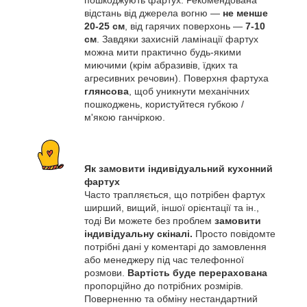
пошкоджують фартух. Рекомендована
відстань від джерела вогню —
не менше
20-25 см
, від гарячих поверхонь —
7-10
см
. Завдяки захисній ламінації фартух
можна мити практично будь-якими
миючими (крім абразивів, їдких та
агресивних речовин). Поверхня фартуха
глянсова
, щоб уникнути механічних
пошкоджень, користуйтеся губкою /
м'якою ганчіркою.
Як замовити індивідуальний кухонний
фартух
Часто трапляється, що потрібен фартух
ширший, вищий, іншої орієнтації та ін.,
тоді Ви можете без проблем
замовити
індивідуальну скіналі.
Просто повідомте
потрібні дані у коментарі до замовлення
або менеджеру під час телефонної
розмови.
Вартість буде перерахована
пропорційно до потрібних розмірів.
Поверненню та обміну нестандартний