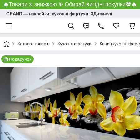
🔥
Товари зі знижкою
✨
Обирай вигідні покупки
💯
🔥
GRAND ― наклейки, кухонні фартухи, 3Д-панелі
Каталог товарів
Кухонні фартухи
Квіти (кухонні фарт
Подарунок