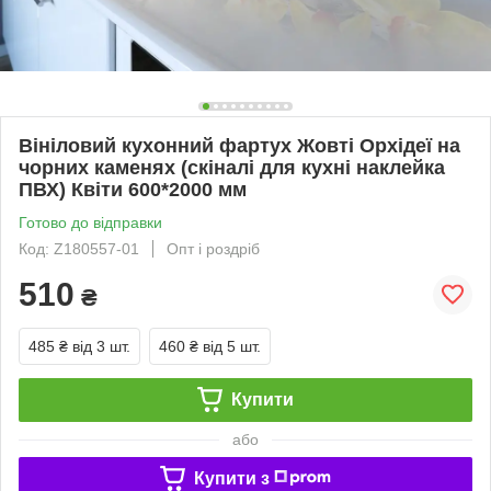
Вініловий кухонний фартух Жовті Орхідеї на
чорних каменях (скіналі для кухні наклейка
ПВХ) Квіти 600*2000 мм
Готово до відправки
Код: Z180557-01
Опт і роздріб
510
₴
485 ₴
від 3 шт.
460 ₴
від 5 шт.
Купити
або
Купити з