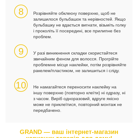
8
Розрівняйте обклеєну поверхню, щоб не
залишилося бульбашок та нерівностей. Якщо
бульбашку не вдається вигнати, візьміть голку
і проколіть її посередині, все прилипне без
проблем.
9
У разі виникнення складки скористайтеся
звичайним феном для волосся. Прогрійте
проблемне місце наклейки, потім розрівняйте
ракелем/пластиком, не залишиться і сліду.
10
Не намагайтеся переносити наклейку на
іншу поверхню (повторно клеїти) ні одразу, ні
з часом. Виріб одноразовий, вдруге якісно
може не приклеїтися, повторний монтаж не
передбачено.
GRAND — ваш інтернет-магазин