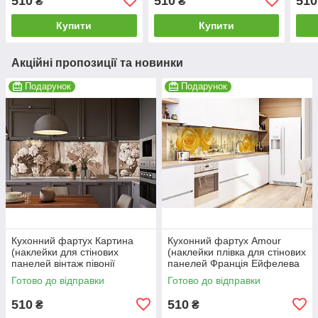
510
510
510
₴
₴
Рожевий 600*2000 мм
Текстура 600*2000 мм
Чорн
Купити
Купити
Акційні пропозиції та новинки
Подарунок
Подарунок
Кухонний фартух Картина
Кухонний фартух Amour
(наклейки для стінових
(наклейки плівка для стінових
панелей вінтаж півонії
панелей Франція Ейфелева
троянди букети чорно-білий)
вежа тістечко Лувр) 600*2000
Готово до відправки
Готово до відправки
600*2000 мм
мм
510
510
₴
₴