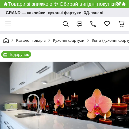
🔥
Товари зі знижкою
✨
Обирай вигідні покупки
💯
🔥
GRAND ― наклейки, кухонні фартухи, 3Д-панелі
Каталог товарів
Кухонні фартухи
Квіти (кухонні фарт
Подарунок