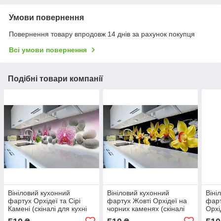
Умови повернення
Повернення товару впродовж 14 днів за рахунок покупця
Всі умови повернення
Подібні товари компанії
Вініловий кухонний
Вініловий кухонний
Віні
фартух Орхідеї та Сірі
фартух Жовті Орхідеї на
фарт
Камені (скіналі для кухні
чорних каменях (скіналі
Орхі
наклейка ПВХ) квіти
для кухні наклейка ПВХ)
кухн