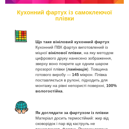
Кухонний фартух із самоклеючої
плівки
Що таке вініловий кухонний фартух
Кухонний ПВХ фартух виготовлений із
міцної
вінілової плівки
, на яку методом
цифрового друку нанесено зображення,
зверху воно покрите ще одним шаром
прозорої плівки (
ламінація
). Товщина
готового виробу —
145
мікрон. Плівка
поставляється в рулоні, підходить для
монтажу на рівні непористі поверхні,
100%
вологостійка
.
Як доглядати за фартухом із плівки
Матеріал досить термостійкий: жир від
сковорідок і пар від каструль не