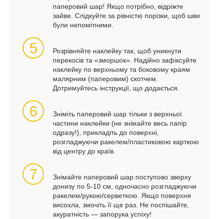
паперовий шар! Якщо потрібно, відріжте
зайве. Слідкуйте за рівністю порізки, щоб шви
були непомітними.
5
Розрівняйте наклейку так, щоб уникнути
перекосів та «зморшок». Надійно зафіксуйте
наклейку по верхньому та боковому краям
малярним (паперовим) скотчем.
Дотримуйтесь інструкції, що додається.
6
Зніміть паперовий шар тільки з верхньої
частини наклейки (не знімайте весь папір
одразу!), прикладіть до поверхні,
розгладжуючи ракелем/пластиковою карткою
від центру до країв.
7
Знімайте паперовий шар поступово зверху
донизу по 5-10 см, одночасно розгладжуючи
ракелем/рукою/серветкою. Якщо поверхня
висохла, змочіть її ще раз. Не поспішайте,
акуратність — запорука успіху!