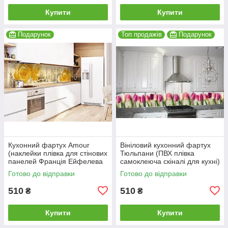
Купити
Купити
Подарунок
Топ продажів
Подарунок
Кухонний фартух Amour
Вініловий кухонний фартух
(наклейки плівка для стінових
Тюльпани (ПВХ плівка
панелей Франція Ейфелева
самоклеюча скіналі для кухні)
вежа тістечко Лувр) 600*2000
600*2000 мм
Готово до відправки
Готово до відправки
мм
510
510
₴
₴
Купити
Купити