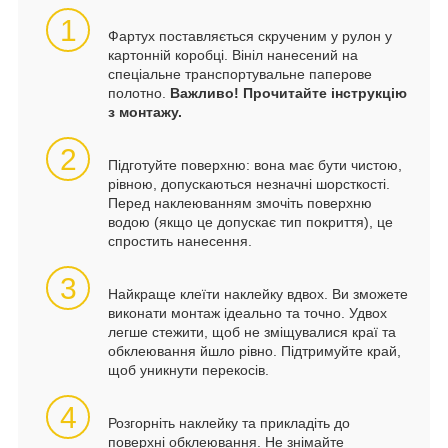
1
Фартух поставляється скрученим у рулон у
картонній коробці. Вініл нанесений на
спеціальне транспортувальне паперове
полотно.
Важливо! Прочитайте інструкцію
з монтажу.
2
Підготуйте поверхню: вона має бути чистою,
рівною, допускаються незначні шорсткості.
Перед наклеюванням змочіть поверхню
водою (якщо це допускає тип покриття), це
спростить нанесення.
3
Найкраще клеїти наклейку вдвох. Ви зможете
виконати монтаж ідеально та точно. Удвох
легше стежити, щоб не зміщувалися краї та
обклеювання йшло рівно. Підтримуйте край,
щоб уникнути перекосів.
4
Розгорніть наклейку та прикладіть до
поверхні обклеювання. Не знімайте