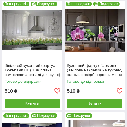
Топ продажів
Подарунок
Топ продажів
Подарунок
Вініловий кухонний фартух
Кухонний фартух Гармонія
Тюльпани 01 (ПВХ плівка
(вінілова наклейка на кухонну
самоклеюча скіналі для кухні)
панель орхідеї чорне каміння
600*2000 мм
бамбук) 600*2000 мм
Готово до відправки
Готово до відправки
510
510
₴
₴
Купити
Купити
Топ продажів
Подарунок
Подарунок