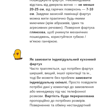
пошкоджують фартух. Рекомендована
відстань від джерела вогню —
не менше
20-25 см
, від гарячих поверхонь —
7-10
см
. Завдяки захисній ламінації фартух
можна мити практично будь-якими
миючими (крім абразивів, їдких та
агресивних речовин). Поверхня фартуха
глянсова
, щоб уникнути механічних
пошкоджень, користуйтеся губкою /
м'якою ганчіркою.
Як замовити індивідуальний кухонний
фартух
Часто трапляється, що потрібен фартух
ширший, вищий, іншої орієнтації та ін.,
тоді Ви можете без проблем
замовити
індивідуальну скіналі.
Просто повідомте
потрібні дані у коментарі до замовлення
або менеджеру під час телефонної
розмови.
Вартість буде перерахована
пропорційно до потрібних розмірів.
Поверненню та обміну нестандартний