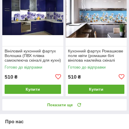
Вініловий кухонний фартух
Кухонний фартух Ромашкове
Волошка (ПВХ плівка
поле квіти (ромашки білі
самоклеюча скіналі для кухні)
вінілова наклейка скіналі
600*2000 мм
плівка) 600*2000 мм
Готово до відправки
Готово до відправки
510
510
₴
₴
Купити
Купити
Показати ще
Про нас