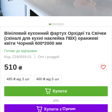
Вініловий кухонний фартух Орхідеї та Свічки
(скіналі для кухні наклейка ПВХ) оранжеві
квіти Чорний 600*2000 мм
Готово до відправки
Код: Z180559-01
Опт і роздріб
510
₴
485 ₴
від 3 шт.
460 ₴
від 5 шт.
Купити
або
Купити з