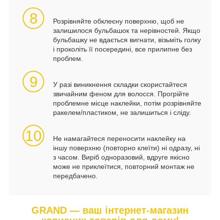
8
Розрівняйте обклеєну поверхню, щоб не
залишилося бульбашок та нерівностей. Якщо
бульбашку не вдається вигнати, візьміть голку
і проколіть її посередині, все прилипне без
проблем.
9
У разі виникнення складки скористайтеся
звичайним феном для волосся. Прогрійте
проблемне місце наклейки, потім розрівняйте
ракелем/пластиком, не залишиться і сліду.
10
Не намагайтеся переносити наклейку на
іншу поверхню (повторно клеїти) ні одразу, ні
з часом. Виріб одноразовий, вдруге якісно
може не приклеїтися, повторний монтаж не
передбачено.
GRAND — ваш інтернет-магазин