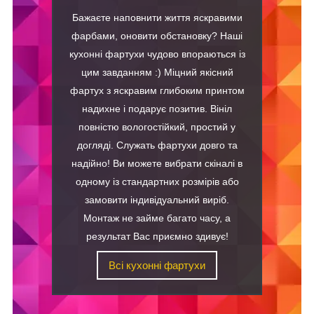
Бажаєте наповнити життя яскравими
фарбами, оновити обстановку? Наші
кухонні фартухи чудово впораються із
цим завданням :) Міцний якісний
фартух з яскравим глибоким принтом
надихне і подарує позитив. Вініл
повністю вологостійкий, простий у
догляді. Служать фартухи довго та
надійно! Ви можете вибрати скіналі в
одному із стандартних розмірів або
замовити індивідуальний виріб.
Монтаж не займе багато часу, а
результат Вас приємно здивує!
Всі кухонні фартухи