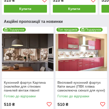
510
510
510
₴
₴
Рожевий 600*2000 мм
Квіти 600*2000 мм
Чорн
Купити
Купити
Акційні пропозиції та новинки
Подарунок
Топ продажів
Подарунок
Кухонний фартух Картина
Вініловий кухонний фартух
(наклейки для стінових
Квіти вишні (ПВХ плівка
панелей вінтаж півонії
самоклеюча скіналі для кухні)
троянди букети чорно-білий)
600*2000 мм
Готово до відправки
Готово до відправки
600*2000 мм
510
510
₴
₴