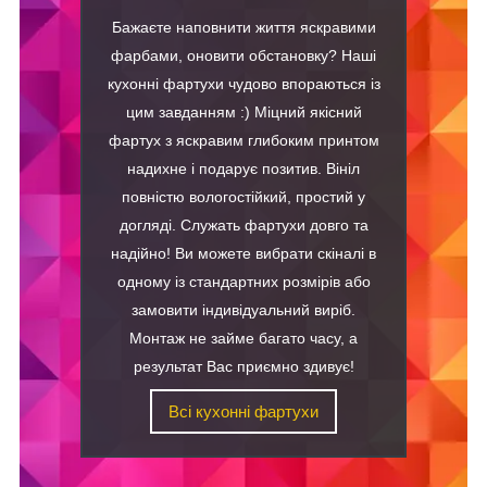
Бажаєте наповнити життя яскравими
фарбами, оновити обстановку? Наші
кухонні фартухи чудово впораються із
цим завданням :) Міцний якісний
фартух з яскравим глибоким принтом
надихне і подарує позитив. Вініл
повністю вологостійкий, простий у
догляді. Служать фартухи довго та
надійно! Ви можете вибрати скіналі в
одному із стандартних розмірів або
замовити індивідуальний виріб.
Монтаж не займе багато часу, а
результат Вас приємно здивує!
Всі кухонні фартухи