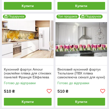
Купити
Купити
Подарунок
Топ продажів
Подарунок
Кухонний фартух Amour
Вініловий кухонний фартух
(наклейки плівка для стінових
Тюльпани (ПВХ плівка
панелей Франція Ейфелева
самоклеюча скіналі для кухні)
вежа тістечко Лувр) 600*2000
600*2000 мм
Готово до відправки
Готово до відправки
мм
510
510
₴
₴
Купити
Купити