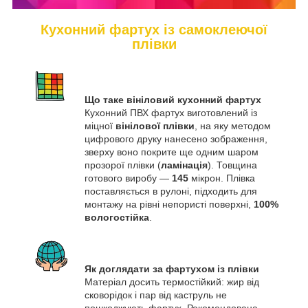
Кухонний фартух із самоклеючої
плівки
Що таке вініловий кухонний фартух
Кухонний ПВХ фартух виготовлений із
міцної
вінілової плівки
, на яку методом
цифрового друку нанесено зображення,
зверху воно покрите ще одним шаром
прозорої плівки (
ламінація
). Товщина
готового виробу —
145
мікрон. Плівка
поставляється в рулоні, підходить для
монтажу на рівні непористі поверхні,
100%
вологостійка
.
Як доглядати за фартухом із плівки
Матеріал досить термостійкий: жир від
сковорідок і пар від каструль не