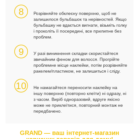
8
Розрівняйте обклеєну поверхню, щоб не
залишилося бульбашок та нерівностей. Якщо
бульбашку не вдається вигнати, візьміть голку
і проколіть її посередині, все прилипне без
проблем.
9
У разі виникнення складки скористайтеся
звичайним феном для волосся. Прогрійте
проблемне місце наклейки, потім розрівняйте
ракелем/пластиком, не залишиться і сліду.
10
Не намагайтеся переносити наклейку на
іншу поверхню (повторно клеїти) ні одразу, ні
з часом. Виріб одноразовий, вдруге якісно
може не приклеїтися, повторний монтаж не
передбачено.
GRAND — ваш інтернет-магазин