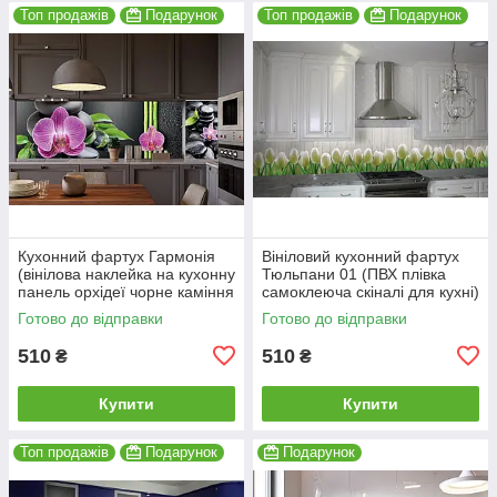
Топ продажів
Подарунок
Топ продажів
Подарунок
Кухонний фартух Гармонія
Вініловий кухонний фартух
(вінілова наклейка на кухонну
Тюльпани 01 (ПВХ плівка
панель орхідеї чорне каміння
самоклеюча скіналі для кухні)
бамбук) 600*2000 мм
600*2000 мм
Готово до відправки
Готово до відправки
510
510
₴
₴
Купити
Купити
Топ продажів
Подарунок
Подарунок