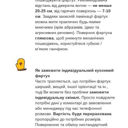
пошкоджують фартух. Рекомендована
відстань від джерела вогню —
не менше
20-25 см
, від гарячих поверхонь —
7-10
см
. Завдяки захисній ламінації фартух
можна мити практично будь-якими
миючими (крім абразивів, їдких та
агресивних речовин). Поверхня фартуха
глянсова
, щоб уникнути механічних
пошкоджень, користуйтеся губкою /
м'якою ганчіркою.
Як замовити індивідуальний кухонний
фартух
Часто трапляється, що потрібен фартух
ширший, вищий, іншої орієнтації та ін.,
тоді Ви можете без проблем
замовити
індивідуальну скіналі.
Просто повідомте
потрібні дані у коментарі до замовлення
або менеджеру під час телефонної
розмови.
Вартість буде перерахована
пропорційно до потрібних розмірів.
Поверненню та обміну нестандартний