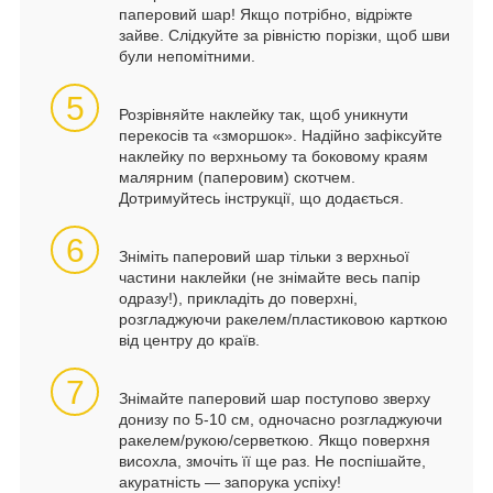
паперовий шар! Якщо потрібно, відріжте
зайве. Слідкуйте за рівністю порізки, щоб шви
були непомітними.
5
Розрівняйте наклейку так, щоб уникнути
перекосів та «зморшок». Надійно зафіксуйте
наклейку по верхньому та боковому краям
малярним (паперовим) скотчем.
Дотримуйтесь інструкції, що додається.
6
Зніміть паперовий шар тільки з верхньої
частини наклейки (не знімайте весь папір
одразу!), прикладіть до поверхні,
розгладжуючи ракелем/пластиковою карткою
від центру до країв.
7
Знімайте паперовий шар поступово зверху
донизу по 5-10 см, одночасно розгладжуючи
ракелем/рукою/серветкою. Якщо поверхня
висохла, змочіть її ще раз. Не поспішайте,
акуратність — запорука успіху!