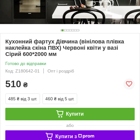
Кухонний фартух Дівчина (вінілова плівка
наклейка скіна ПВХ) Червоні квіти у вазі
Сірий 600*2000 мм
Готово до відправки
Код: Z180642-01
Опт і роздріб
510
₴
485 ₴
від 3 шт.
460 ₴
від 5 шт.
Купити
або
Купити з