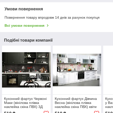
Умови повернення
Повернення товару впродовж 14 днів за рахунок покупця
Всі умови повернення
Подібні товари компанії
Кухонний фартух Червоні
Кухонний фартух Дівчина
Кухо
Маки (вінілова плівка
Весна (вінілова плівка
у Ва
наклейка скіна ПВХ) 3Д
наклейка скіна ПВХ) квіти
накл
продовження столу Сірий
метелика Рожевий
дошк