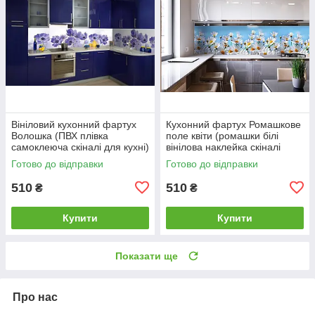
Вініловий кухонний фартух
Кухонний фартух Ромашкове
Волошка (ПВХ плівка
поле квіти (ромашки білі
самоклеюча скіналі для кухні)
вінілова наклейка скіналі
600*2000 мм
плівка) 600*2000 мм
Готово до відправки
Готово до відправки
510
510
₴
₴
Купити
Купити
Показати ще
Про нас