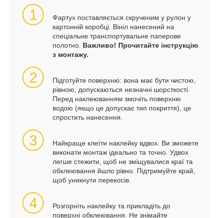
1
Фартух поставляється скрученим у рулон у
картонній коробці. Вініл нанесений на
спеціальне транспортувальне паперове
полотно.
Важливо! Прочитайте інструкцію
з монтажу.
2
Підготуйте поверхню: вона має бути чистою,
рівною, допускаються незначні шорсткості.
Перед наклеюванням змочіть поверхню
водою (якщо це допускає тип покриття), це
спростить нанесення.
3
Найкраще клеїти наклейку вдвох. Ви зможете
виконати монтаж ідеально та точно. Удвох
легше стежити, щоб не зміщувалися краї та
обклеювання йшло рівно. Підтримуйте край,
щоб уникнути перекосів.
4
Розгорніть наклейку та прикладіть до
поверхні обклеювання. Не знімайте