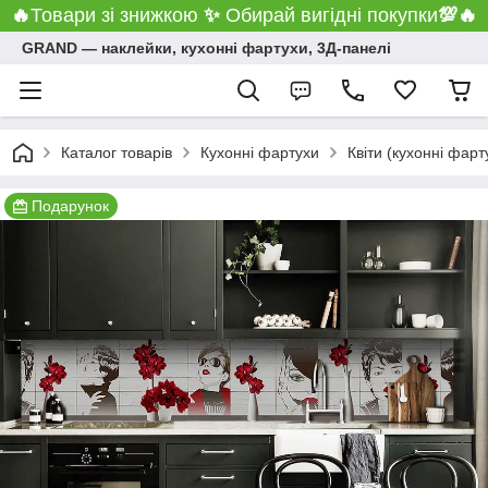
🔥
Товари зі знижкою
✨
Обирай вигідні покупки
💯
🔥
GRAND ― наклейки, кухонні фартухи, 3Д-панелі
Каталог товарів
Кухонні фартухи
Квіти (кухонні фарт
Подарунок