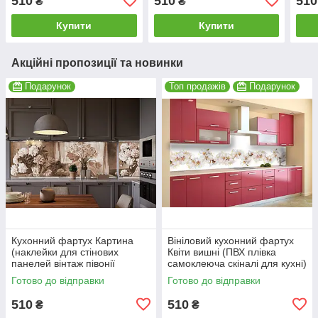
510
510
510
₴
₴
600*2000 мм
600*2000 мм
600
Купити
Купити
Акційні пропозиції та новинки
Подарунок
Топ продажів
Подарунок
Кухонний фартух Картина
Вініловий кухонний фартух
(наклейки для стінових
Квіти вишні (ПВХ плівка
панелей вінтаж півонії
самоклеюча скіналі для кухні)
троянди букети чорно-білий)
600*2000 мм
Готово до відправки
Готово до відправки
600*2000 мм
510
510
₴
₴