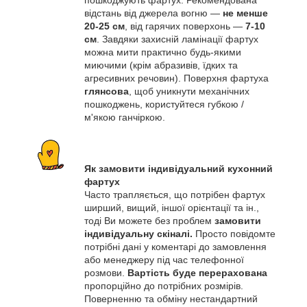
пошкоджують фартух. Рекомендована
відстань від джерела вогню —
не менше
20-25 см
, від гарячих поверхонь —
7-10
см
. Завдяки захисній ламінації фартух
можна мити практично будь-якими
миючими (крім абразивів, їдких та
агресивних речовин). Поверхня фартуха
глянсова
, щоб уникнути механічних
пошкоджень, користуйтеся губкою /
м'якою ганчіркою.
Як замовити індивідуальний кухонний
фартух
Часто трапляється, що потрібен фартух
ширший, вищий, іншої орієнтації та ін.,
тоді Ви можете без проблем
замовити
індивідуальну скіналі.
Просто повідомте
потрібні дані у коментарі до замовлення
або менеджеру під час телефонної
розмови.
Вартість буде перерахована
пропорційно до потрібних розмірів.
Поверненню та обміну нестандартний