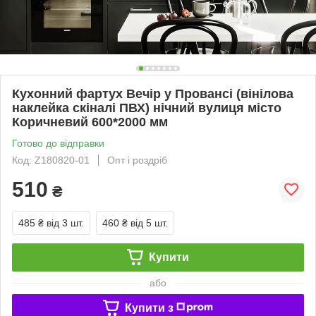
Кухонний фартух Вечір у Провансі (вінілова
наклейка скіналі ПВХ) нічний вулиця місто
Коричневий 600*2000 мм
Готово до відправки
Код: Z180820-01
Опт і роздріб
510
₴
485 ₴
від 3 шт.
460 ₴
від 5 шт.
Купити
або
Купити з