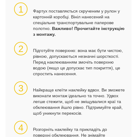
1
Фартух поставляється скрученим у рулон у
картонній коробці. Вініл нанесений на
спеціальне транспортувальне паперове
полотно.
Важливо! Прочитайте інструкцію
з монтажу.
2
Підготуйте поверхню: вона має бути чистою,
рівною, допускаються незначні шорсткості.
Перед наклеюванням змочіть поверхню
водою (якщо це допускає тип покриття), це
спростить нанесення.
3
Найкраще клеїти наклейку вдвох. Ви зможете
виконати монтаж ідеально та точно. Удвох
легше стежити, щоб не зміщувалися краї та
обклеювання йшло рівно. Підтримуйте край,
щоб уникнути перекосів.
4
Розгорніть наклейку та прикладіть до
поверхні обклеювання. Не знімайте