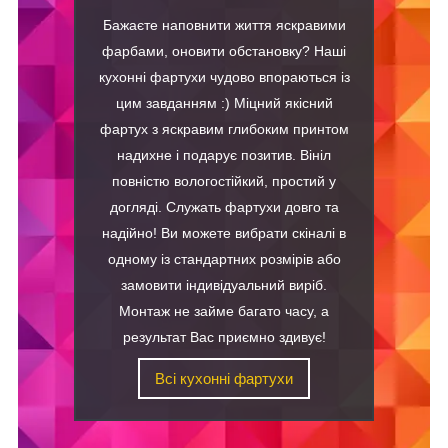
Бажаєте наповнити життя яскравими
фарбами, оновити обстановку? Наші
кухонні фартухи чудово впораються із
цим завданням :) Міцний якісний
фартух з яскравим глибоким принтом
надихне і подарує позитив. Вініл
повністю вологостійкий, простий у
догляді. Служать фартухи довго та
надійно! Ви можете вибрати скіналі в
одному із стандартних розмірів або
замовити індивідуальний виріб.
Монтаж не займе багато часу, а
результат Вас приємно здивує!
Всі кухонні фартухи