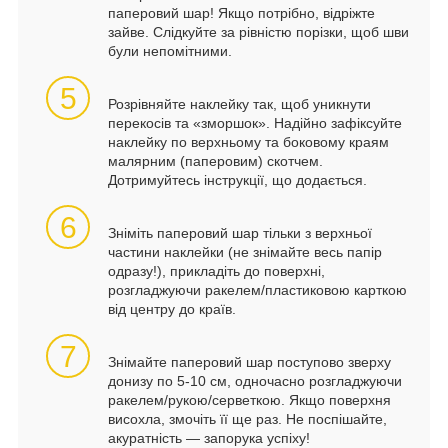
паперовий шар! Якщо потрібно, відріжте
зайве. Слідкуйте за рівністю порізки, щоб шви
були непомітними.
5
Розрівняйте наклейку так, щоб уникнути
перекосів та «зморшок». Надійно зафіксуйте
наклейку по верхньому та боковому краям
малярним (паперовим) скотчем.
Дотримуйтесь інструкції, що додається.
6
Зніміть паперовий шар тільки з верхньої
частини наклейки (не знімайте весь папір
одразу!), прикладіть до поверхні,
розгладжуючи ракелем/пластиковою карткою
від центру до країв.
7
Знімайте паперовий шар поступово зверху
донизу по 5-10 см, одночасно розгладжуючи
ракелем/рукою/серветкою. Якщо поверхня
висохла, змочіть її ще раз. Не поспішайте,
акуратність — запорука успіху!