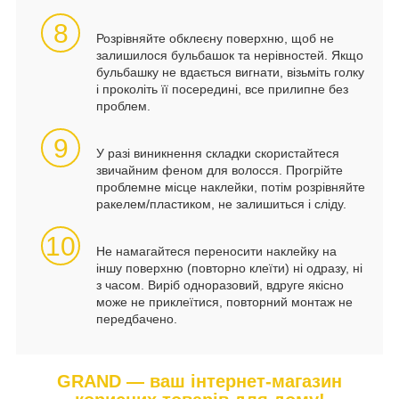
8
Розрівняйте обклеєну поверхню, щоб не
залишилося бульбашок та нерівностей. Якщо
бульбашку не вдається вигнати, візьміть голку
і проколіть її посередині, все прилипне без
проблем.
9
У разі виникнення складки скористайтеся
звичайним феном для волосся. Прогрійте
проблемне місце наклейки, потім розрівняйте
ракелем/пластиком, не залишиться і сліду.
10
Не намагайтеся переносити наклейку на
іншу поверхню (повторно клеїти) ні одразу, ні
з часом. Виріб одноразовий, вдруге якісно
може не приклеїтися, повторний монтаж не
передбачено.
GRAND — ваш інтернет-магазин