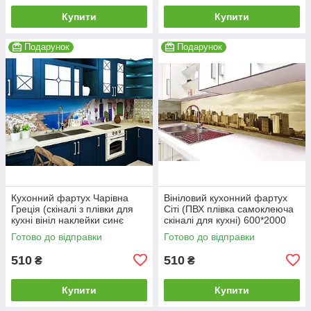
Купити
Купити
Подарунок
Подарунок
Кухонний фартух Чарівна
Вініловий кухонний фартух
Греція (скіналі з плівки для
Сіті (ПВХ плівка самоклеюча
кухні вініл наклейки синє
скіналі для кухні) 600*2000
море білі будинки)
мм
Готово до відправки
Готово до відправки
600*2000мм
510
510
₴
₴
Купити
Купити