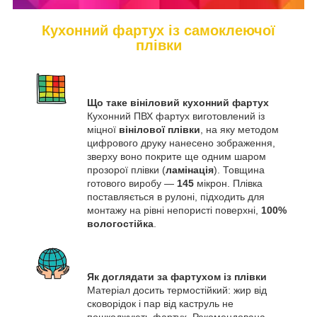
Кухонний фартух із самоклеючої
плівки
Що таке вініловий кухонний фартух
Кухонний ПВХ фартух виготовлений із
міцної
вінілової плівки
, на яку методом
цифрового друку нанесено зображення,
зверху воно покрите ще одним шаром
прозорої плівки (
ламінація
). Товщина
готового виробу —
145
мікрон. Плівка
поставляється в рулоні, підходить для
монтажу на рівні непористі поверхні,
100%
вологостійка
.
Як доглядати за фартухом із плівки
Матеріал досить термостійкий: жир від
сковорідок і пар від каструль не