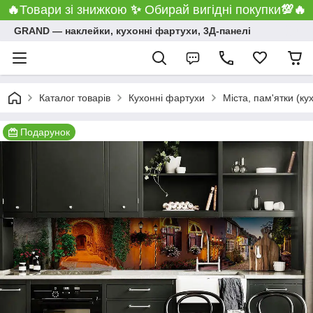
🔥
Товари зі знижкою
✨
Обирай вигідні покупки
💯
🔥
GRAND ― наклейки, кухонні фартухи, 3Д-панелі
Каталог товарів
Кухонні фартухи
Міста, пам'ятки (ку
Подарунок