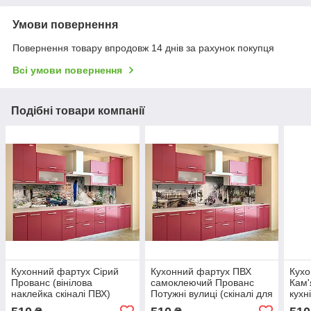
Умови повернення
Повернення товару впродовж 14 днів за рахунок покупця
Всі умови повернення
Подібні товари компанії
Кухонний фартух Сірий
Кухонний фартух ПВХ
Кухо
Прованс (вінілова
самоклеючий Прованс
Кам'
наклейка скіналі ПВХ)
Потужні вулиці (скіналі для
кухн
кам'яні вулиці місто
кухні наклейка ПВХ)
Пров