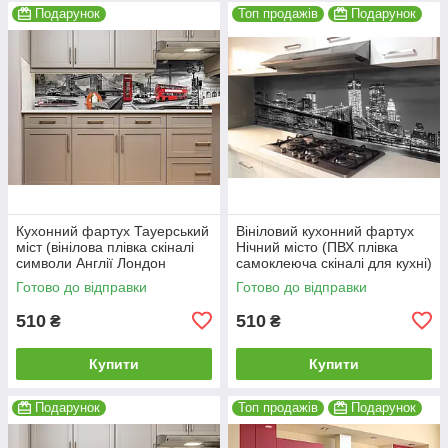
Подарунок
Топ продажів
Подарунок
Кухонний фартух Тауерський
Вініловий кухонний фартух
міст (вінілова плівка скіналі
Нічний місто (ПВХ плівка
символи Англії Лондон
самоклеюча скіналі для кухні)
автобус) 600*2000мм
600*2000 мм
Готово до відправки
Готово до відправки
510
510
₴
₴
Купити
Купити
Подарунок
Топ продажів
Подарунок