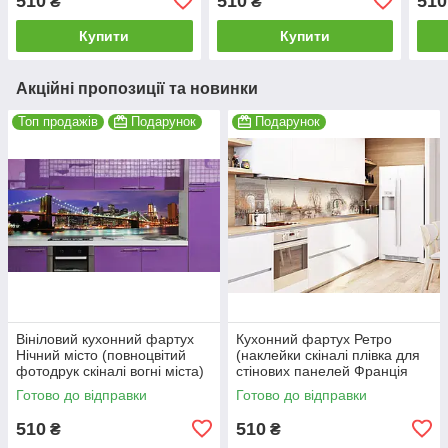
510
510
510
₴
₴
Архітектура 600*2000 мм
коричневий 600*2000мм
Кори
Купити
Купити
Акційні пропозиції та новинки
Топ продажів
Подарунок
Подарунок
Вініловий кухонний фартух
Кухонний фартух Ретро
Нічний місто (повноцвітий
(наклейки скіналі плівка для
фотодрук скіналі вогні міста)
стінових панелей Франція
600*2000 мм
Ейфелева вежа Париж)
Готово до відправки
Готово до відправки
600*2000мм
510
510
₴
₴