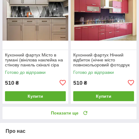
Кухонний фартух Місто в
Кухонний фартух Нічний
тумані (вінілова наклейка на
відбиток (нічне місто
стінову панель скіналі сіра
повнокольоровий фотодрук
абстракція) 600*2000 мм
наклейка для кухні) 600*2000
Готово до відправки
Готово до відправки
мм
510
510
₴
₴
Купити
Купити
Показати ще
Про нас