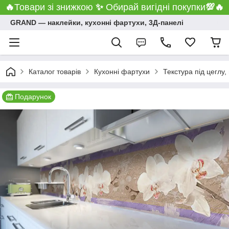
🔥
Товари зі знижкою
✨
Обирай вигідні покупки
💯
🔥
GRAND ― наклейки, кухонні фартухи, 3Д-панелі
Каталог товарів
Кухонні фартухи
Текстура під цеглу,
Подарунок