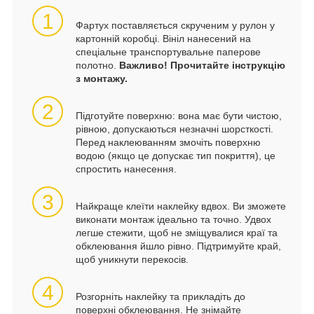
1
Фартух поставляється скрученим у рулон у
картонній коробці. Вініл нанесений на
спеціальне транспортувальне паперове
полотно.
Важливо! Прочитайте інструкцію
з монтажу.
2
Підготуйте поверхню: вона має бути чистою,
рівною, допускаються незначні шорсткості.
Перед наклеюванням змочіть поверхню
водою (якщо це допускає тип покриття), це
спростить нанесення.
3
Найкраще клеїти наклейку вдвох. Ви зможете
виконати монтаж ідеально та точно. Удвох
легше стежити, щоб не зміщувалися краї та
обклеювання йшло рівно. Підтримуйте край,
щоб уникнути перекосів.
4
Розгорніть наклейку та прикладіть до
поверхні обклеювання. Не знімайте