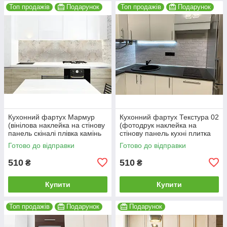
Топ продажів
Подарунок
Топ продажів
Подарунок
Кухонний фартух Мармур
Кухонний фартух Текстура 02
(вінілова наклейка на стінову
(фотодрук наклейка на
панель скіналі плівка камінь
стінову панель кухні плитка
мармуровий) 600*2000 мм
під цеглу) 600*2000 мм
Готово до відправки
Готово до відправки
510
510
₴
₴
Купити
Купити
Топ продажів
Подарунок
Подарунок