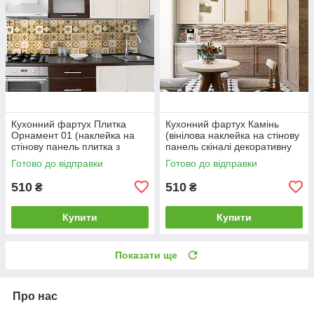
Кухонний фартух Плитка
Кухонний фартух Камінь
Орнамент 01 (наклейка на
(вінілова наклейка на стінову
стінову панель плитка з
панель скіналі декоративну
візерунками) 600*2000 мм
цегляну кладку) 600*2000
Готово до відправки
Готово до відправки
510
510
₴
₴
Купити
Купити
Показати ще
Про нас