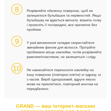
8
Розрівняйте обклеєну поверхню, щоб не
залишилося бульбашок та нерівностей. Якщо
бульбашку не вдається вигнати, візьміть голку
і проколіть її посередині, все прилипне без
проблем.
9
У разі виникнення складки скористайтеся
звичайним феном для волосся. Прогрійте
проблемне місце наклейки, потім розрівняйте
ракелем/пластиком, не залишиться і сліду.
10
Не намагайтеся переносити наклейку на
іншу поверхню (повторно клеїти) ні одразу, ні
з часом. Виріб одноразовий, вдруге якісно
може не приклеїтися, повторний монтаж не
передбачено.
GRAND — ваш інтернет-магазин