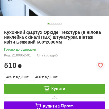
Кухонний фартух Орхідеї Текстура (вінілова
наклейка скіналі ПВХ) штукатурка вінтаж
квіти Бежевий 600*2000мм
Готово до відправки
Код: Z180852-01
Опт і роздріб
510
₴
485 ₴
від 3 шт.
460 ₴
від 5 шт.
Купити
або
Купити з