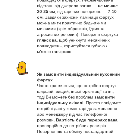
пошкоджують фартух. Рекомендована
відстань від джерела вогню —
не менше
20-25 см
, від гарячих поверхонь —
7-10
см
. Завдяки захисній ламінації фартух
можна мити практично будь-якими
миючими (крім абразивів, їдких та
агресивних речовин). Поверхня фартуха
глянсова
, щоб уникнути механічних
пошкоджень, користуйтеся губкою /
м'якою ганчіркою.
Як замовити індивідуальний кухонний
фартух
Часто трапляється, що потрібен фартух
ширший, вищий, іншої орієнтації та ін.,
тоді Ви можете без проблем
замовити
індивідуальну скіналі.
Просто повідомте
потрібні дані у коментарі до замовлення
або менеджеру під час телефонної
розмови.
Вартість буде перерахована
пропорційно до потрібних розмірів.
Поверненню та обміну нестандартний