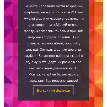
Бажаєте наповнити життя яскравими
фарбами, оновити обстановку? Наші
кухонні фартухи чудово впораються із
цим завданням :) Міцний якісний
фартух з яскравим глибоким принтом
надихне і подарує позитив. Вініл
повністю вологостійкий, простий у
догляді. Служать фартухи довго та
надійно! Ви можете вибрати скіналі в
одному із стандартних розмірів або
замовити індивідуальний виріб.
Монтаж не займе багато часу, а
результат Вас приємно здивує!
Всі кухонні фартухи