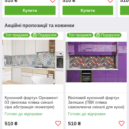
510
510
510
₴
₴
600*2000 мм
Текстура 600*2000 мм
600
Купити
Купити
Акційні пропозиції та новинки
Топ продажів
Подарунок
Топ продажів
Подарунок
Кухонний фартух Орнамент
Вініловий кухонний фартух
03 (вінілова плівка скіналі
Затишок (ПВХ плівка
сіра абстракція геометрія)
самоклеюча скіналі для кухні)
600*2000мм
600*2000 мм
Готово до відправки
Готово до відправки
510
510
₴
₴