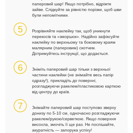
паперовий шар! Якщо потрібно, відріжте
зайве. Слідкуйте за рівністю порізки, щоб шви
були непомітними.
5
Розрівняйте наклейку так, щоб уникнути
перекосів та «зморшок». Надійно зафіксуйте
наклейку по верхньому та боковому краям
малярним (паперовим) скотчем.
Дотримуйтесь інструкції, що додається.
6
Зніміть паперовий шар тільки з верхньої
частини наклейки (не знімайте весь папір
одразу!), прикладіть до поверхні,
розгладжуючи ракелем/пластиковою карткою
від центру до країв.
7
Знімайте паперовий шар поступово зверху
донизу по 5-10 см, одночасно розгладжуючи
ракелем/рукою/серветкою. Якщо поверхня
висохла, змочіть її ще раз. Не поспішайте,
акуратність — запорука успіху!