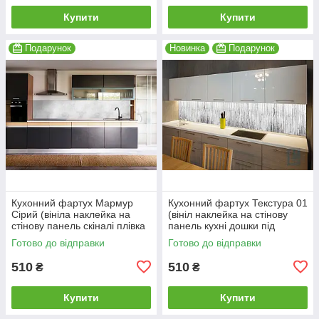
Купити
Купити
Подарунок
Новинка
Подарунок
Кухонний фартух Мармур
Кухонний фартух Текстура 01
Сірий (вініла наклейка на
(вініл наклейка на стінову
стінову панель скіналі плівка
панель кухні дошки під
камінь мармуровий)
дерево) 600*2000мм
Готово до відправки
Готово до відправки
600*2000
510
510
₴
₴
Купити
Купити