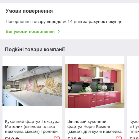
Умови повернення
Повернення товару впродовж 14 днів за рахунок покупця
Всі умови повернення
Подібні товари компанії
Кухонний фартух Текстура
Вініловий кухонний
Кухо
Метелик (вінілова плівка
фартух Чорні Камені
в Лу
наклейка скіналі) троянди
(скіналі для кухні наклейка
плів
вінтаж Квіти Бежевий
ПВХ) орхідеї краплі
ПВХ)