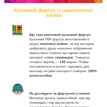
Кухонний фартух із самоклеючої
плівки
Що таке вініловий кухонний фартух
Кухонний ПВХ фартух виготовлений із
міцної
вінілової плівки
, на яку методом
цифрового друку нанесено зображення,
зверху воно покрите ще одним шаром
прозорої плівки (
ламінація
). Товщина
готового виробу —
145
мікрон. Плівка
поставляється в рулоні, підходить для
монтажу на рівні непористі поверхні,
100%
вологостійка
.
Як доглядати за фартухом із плівки
Матеріал досить термостійкий: жир від
сковорідок і пар від каструль не