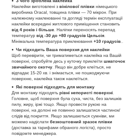
З чого зроблена наклейка
Наклейки виготовлені з
вінілової плівки
німецького
виробника Oracal, товщина плівки — 70 мікрон. При
належному наклеюванні та догляді термін експлуатації
наклейки всередині житлового приміщення становить
від 4 років і більше
. Наліпки переносять перепад
температур
від -30 до +80 градусів Цельсія
.
Мінімальна температура приклеювання
+10 градусів
..
Чи підходить Ваша поверхня для наклейки
Щоб перевірити, чи триматиметься наклейка на Вашій
поверхні, спробуйте десь у куточку приклеїти
шматочок
звичайного скотчу
. Якщо він добре клеїться, не
відпадає 15-20 хв. і знімається, не пошкоджуючи
поверхню, наклейка також наклеїться.
Які поверхні підходять для монтажу
Для монтажу підходять
рівні непористі поверхні
.
Головне, щоб поверхня була суха, чиста, без залишків
пилу, жиру, іржі тощо. Якщо провести рукою на
поверхні, на долоні не повинно залишатися частинок/
слідів від покриття. Якщо залишаються сумніви, ми
можемо надіслати
безкоштовний зразок плівки
(доставка за тарифами обраного логіста), просто
повідомте менеджера.