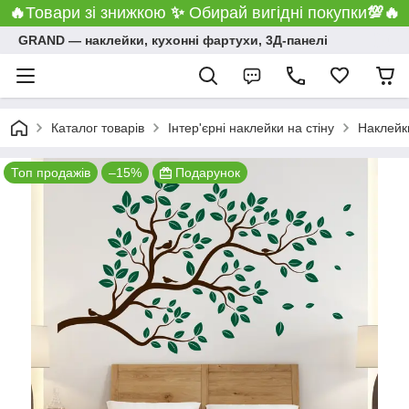
🔥
Товари зі знижкою
✨
Обирай вигідні покупки
💯
🔥
GRAND ― наклейки, кухонні фартухи, 3Д-панелі
Каталог товарів
Інтер'єрні наклейки на стіну
Наклейки
Топ продажів
–15%
Подарунок