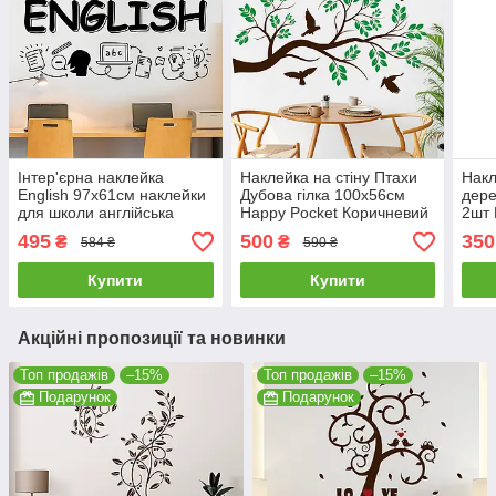
Інтер'єрна наклейка
Наклейка на стіну Птахи
Накл
English 97х61см наклейки
Дубова гілка 100х56см
дере
для школи англійська
Happy Pocket Коричневий
2шт 
Happy Pocket Чорний
Зелене листя матовий HP-
Кори
495
500
350
₴
₴
584 ₴
590 ₴
матовий HP-087S-070M
63S-800/62M
мато
Купити
Купити
Акційні пропозиції та новинки
Топ продажів
–15%
Топ продажів
–15%
Подарунок
Подарунок