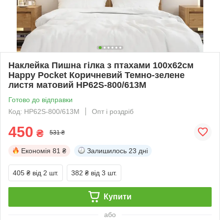
Наклейка Пишна гілка з птахами 100х62см
Happy Pocket Коричневий Темно-зелене
листя матовий HP62S-800/613M
Готово до відправки
Код: HP62S-800/613M
Опт і роздріб
450
₴
531 ₴
Економія
81 ₴
Залишилось
23 дні
405 ₴
від 2 шт.
382 ₴
від 3 шт.
Купити
або