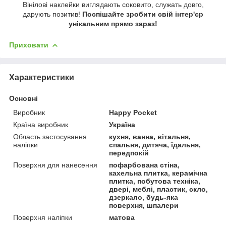
Вінілові наклейки виглядають соковито, служать довго,
дарують позитив!
Поспішайте зробити свій інтер'єр
унікальним прямо зараз!
Приховати
Характеристики
Основні
Виробник
Happy Pocket
Країна виробник
Україна
Область застосування
кухня, ванна, вітальня,
наліпки
спальня, дитяча, їдальня,
передпокій
Поверхня для нанесення
пофарбована стіна,
кахельна плитка, керамічна
плитка, побутова техніка,
двері, меблі, пластик, скло,
дзеркало, будь-яка
поверхня, шпалери
Поверхня наліпки
матова