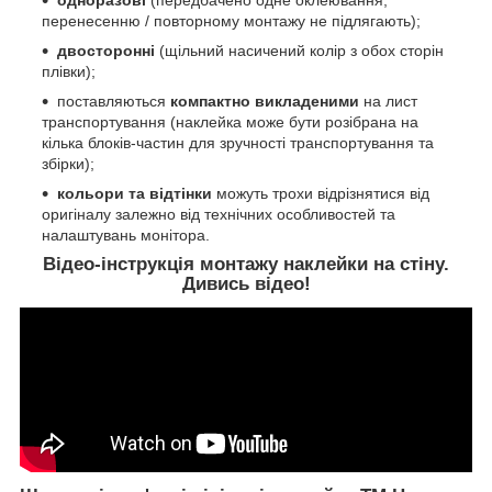
одноразові
(передбачено одне оклеювання,
перенесенню / повторному монтажу не підлягають);
двосторонні
(щільний насичений колір з обох сторін
плівки);
поставляються
компактно викладеними
на лист
транспортування (наклейка може бути розібрана на
кілька блоків-частин для зручності транспортування та
збірки);
кольори та відтінки
можуть трохи відрізнятися від
оригіналу залежно від технічних особливостей та
налаштувань монітора.
Відео-інструкція монтажу наклейки на стіну.
Дивись відео!