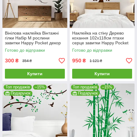
Вінілова наклейка Вінтажні
Наклейка на стіну Дерево
гілки Набір М рослини
кохання 102х118см птахи
завитки Happy Pocket декор
серце завитки Happy Pocket
матова Коричневий
Коричневий матовий HP-60-
Готово до відправки
Готово до відправки
800/30M
300
950
₴
₴
354 ₴
1 121 ₴
Купити
Купити
Топ продажів
–15%
Топ продажів
–15%
Подарунок
Подарунок