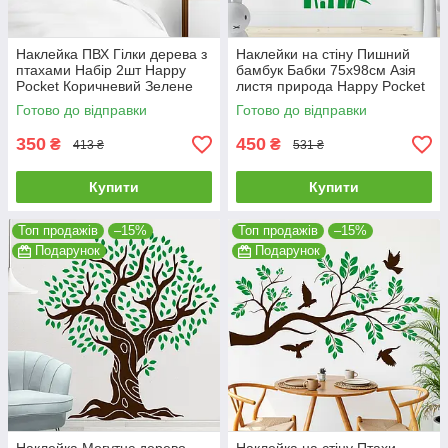
Наклейка ПВХ Гілки дерева з
Наклейки на стіну Пишний
птахами Набір 2шт Happy
бамбук Бабки 75х98см Азія
Pocket Коричневий Зелене
листя природа Happy Pocket
листя матовий HP-056-
Зелений матовий HP-069S-
Готово до відправки
Готово до відправки
800/62M
062M
350
450
₴
₴
413 ₴
531 ₴
Купити
Купити
Топ продажів
–15%
Топ продажів
–15%
Подарунок
Подарунок