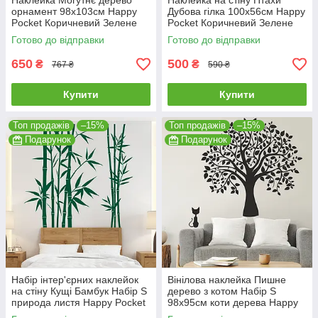
Наклейка Могутнє дерево
Наклейка на стіну Птахи
орнамент 98х103см Happy
Дубова гілка 100х56см Happy
Pocket Коричневий Зелене
Pocket Коричневий Зелене
листя матовий HP-58S-
листя матовий HP-63S-
Готово до відправки
Готово до відправки
800/62M
800/62M
650
500
₴
₴
767 ₴
590 ₴
Купити
Купити
Топ продажів
–15%
Топ продажів
–15%
Подарунок
Подарунок
Набір інтер'єрних наклейок
Вінілова наклейка Пишне
на стіну Кущі Бамбук Набір S
дерево з котом Набір S
природа листя Happy Pocket
98х95см коти дерева Happy
Темно-зелений HP-068S-
Pocket Чорний матовий HP-