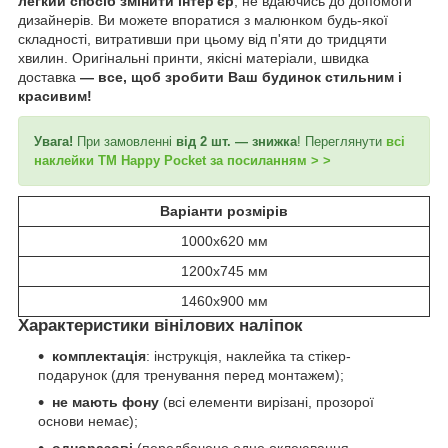
легкий спосіб змінити інтер'єр
, не вдаючись до допомоги
дизайнерів. Ви можете впоратися з малюнком будь-якої
складності, витративши при цьому від п'яти до тридцяти
хвилин. Оригінальні принти, якісні матеріали, швидка
доставка
—
все, щоб зробити Ваш будинок стильним і
красивим!
Увага!
При замовленні
від 2 шт. — знижка
! Переглянути
всі
наклейки ТМ Happy Pocket за посиланням > >
Варіанти розмірів
1000х620 мм
1200х745 мм
1460х900 мм
Характеристики вінілових наліпок
комплектація
: інструкція, наклейка та стікер-
подарунок (для тренування перед монтажем);
не мають фону
(всі елементи вирізані, прозорої
основи немає);