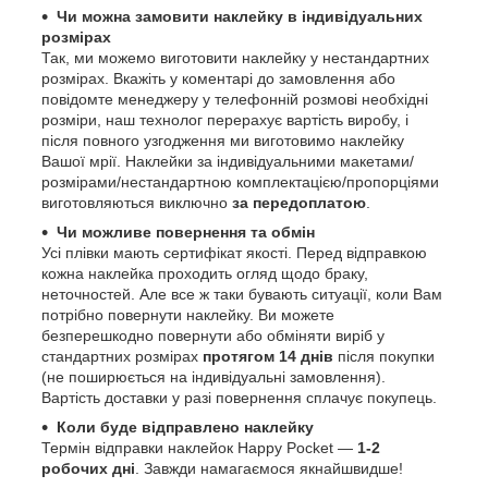
Чи можна замовити наклейку в індивідуальних
розмірах
Так, ми можемо виготовити наклейку у нестандартних
розмірах. Вкажіть у коментарі до замовлення або
повідомте менеджеру у телефонній розмові необхідні
розміри, наш технолог перерахує вартість виробу, і
після повного узгодження ми виготовимо наклейку
Вашої мрії. Наклейки за індивідуальними макетами/
розмірами/нестандартною комплектацією/пропорціями
виготовляються виключно
за передоплатою
.
Чи можливе повернення та обмін
Усі плівки мають сертифікат якості. Перед відправкою
кожна наклейка проходить огляд щодо браку,
неточностей. Але все ж таки бувають ситуації, коли Вам
потрібно повернути наклейку. Ви можете
безперешкодно повернути або обміняти виріб у
стандартних розмірах
протягом 14 днів
після покупки
(не поширюється на індивідуальні замовлення).
Вартість доставки у разі повернення сплачує покупець.
Коли буде відправлено наклейку
Термін відправки наклейок Happy Pocket —
1-2
робочих дні
. Завжди намагаємося якнайшвидше!