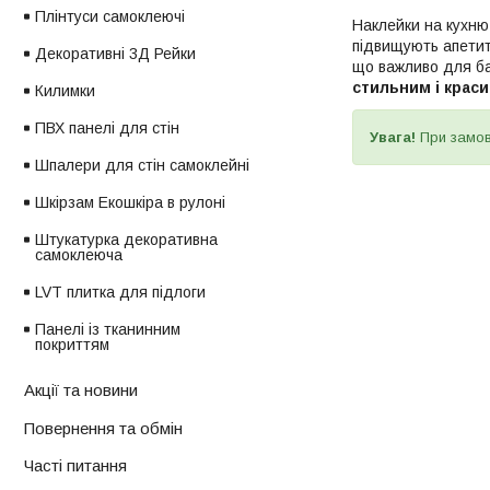
Плінтуси самоклеючі
Наклейки на кухню 
підвищують апетит
Декоративні 3Д Рейки
що важливо для баг
стильним і крас
Килимки
ПВХ панелі для стін
Увага!
При замо
Шпалери для стін самоклейні
Шкірзам Екошкіра в рулоні
Штукатурка декоративна
самоклеюча
LVT плитка для підлоги
Панелі із тканинним
покриттям
Акції та новини
Повернення та обмін
Часті питання