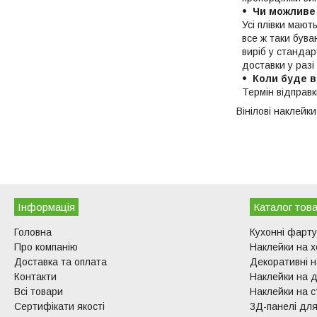
Чи можливе
Усі плівки мают
все ж таки бува
виріб у станда
доставки у разі
Коли буде в
Термін відправ
Вінілові наклейк
Інформація
Каталог това
Головна
Кухонні фарт
Про компанію
Наклейки на 
Доставка та оплата
Декоративні н
Контакти
Наклейки на д
Всі товари
Наклейки на с
Сертифікати якості
3Д-панелі для