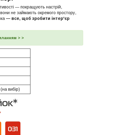
стивості — покращують настрій,
вони не займають окремого простору,
вка
—
все, щоб зробити інтер'єр
силанням > >
(на вибір)