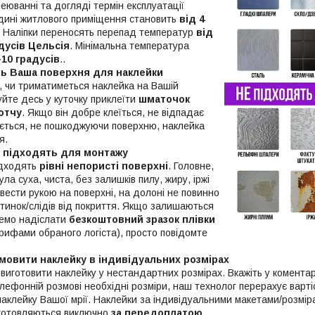
еюванні та догляді термін експлуатації
дині житлового приміщення становить
від 4
. Наліпки переносять перепад температур
від
адусів Цельсія
. Мінімальна температура
+10 градусів
..
ть Ваша поверхня для наклейки
, чи триматиметься наклейка на Вашій
уйте десь у куточку приклеїти
шматочок
отчу
. Якщо він добре клеїться, не відпадає
мається, не пошкоджуючи поверхню, наклейка
я.
і підходять для монтажу
ідходять
рівні непористі поверхні
. Головне,
ла суха, чиста, без залишків пилу, жиру, іржі
вести рукою на поверхні, на долоні не повинно
тинок/слідів від покриття. Якщо залишаються
жемо надіслати
безкоштовний зразок плівки
рифами обраного логіста), просто повідомте
мовити наклейку в індивідуальних розмірах
виготовити наклейку у нестандартних розмірах. Вкажіть у комента
ефонній розмові необхідні розміри, наш технолог перерахує вартіс
наклейку Вашої мрії. Наклейки за індивідуальними макетами/розмі
готовляються виключно
за передоплатою
.