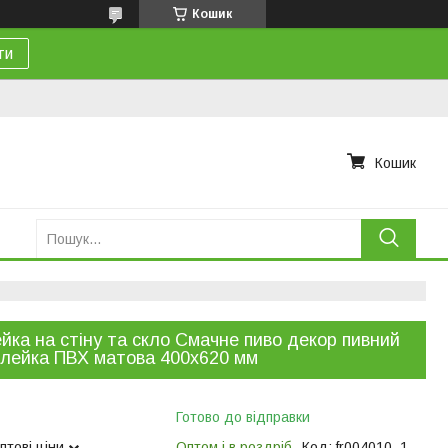
Кошик
ти
Кошик
йка на стіну та скло Смачне пиво декор пивний
лейка ПВХ матова 400х620 мм
Готово до відправки
птові ціни
Оптом і в роздріб
Код:
fr004010_1