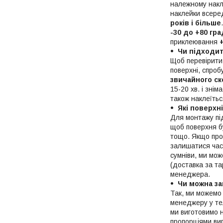
належному накл
наклейки всере
років і більше
-30 до +80 гр
приклеювання
Чи підходи
Щоб перевірити
поверхні, спроб
звичайного ск
15-20 хв. і зні
також наклеїтьс
Які поверхн
Для монтажу п
щоб поверхня бу
тощо. Якщо про
залишатися час
сумніви, ми мо
(доставка за та
менеджера.
Чи можна за
Так, ми можемо 
менеджеру у тел
ми виготовимо 
пропорціями ви