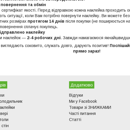
 повернення та обмін
ь сертифікат якості. Перед відправкою кожна наклейка проходить 
ють ситуації, коли Вам потрібно повернути наклейку. Ви можете б
ртних розмірах
протягом 14 днів
після покупки (не поширюється на
 повернення сплачує покупець.
ідправлено наклейку
ки наклейок —
2-4 робочих дні
. Завжди намагаємося якнайшвидш
и виглядають соковито, служать довго, дарують позитив!
Поспішайт
прямо зараз!
рів
Додатково
ухи
Відгуки
холодильник
Ми у Facebook
аклейки
Товари зі ЗНИЖКАМИ
вері
Часті питання
толи
Статті
 стін