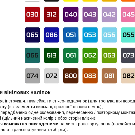
и вінілових наліпок
ія
: інструкція, наклейка та стікер-подарунок (для тренування пере
ону
(всі елементи вирізані, прозорої основи немає);
(передбачено одне оклеювання, перенесенню / повторному монтаж
і
(щільний насичений колір з обох сторін плівки);
ся
компактно викладеними
на лист транспортування (наклейка мо
ності транспортування та збірки).