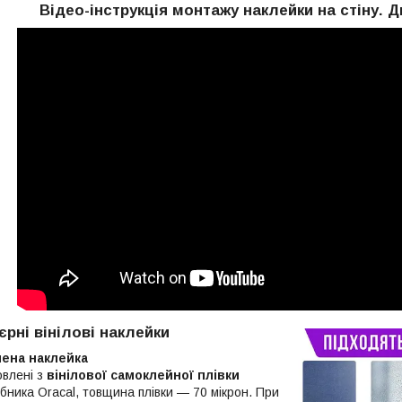
Відео-інструкція монтажу наклейки на стіну. Д
єрні вінілові наклейки
лена наклейка
овлені з
вінілової самоклейної плівки
бника Oracal, товщина плівки — 70 мікрон. При