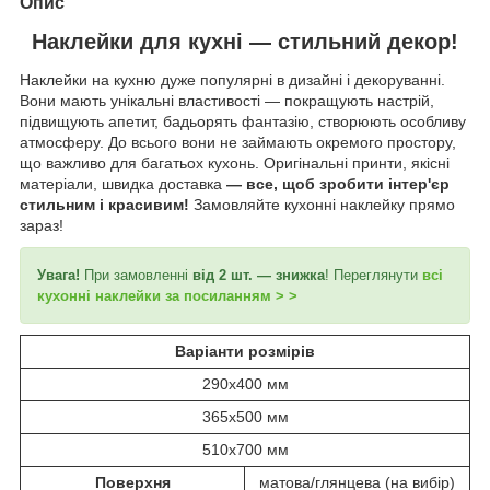
Опис
Наклейки для кухні — стильний декор!
Наклейки на кухню дуже популярні в дизайні і декоруванні.
Вони мають унікальні властивості — покращують настрій,
підвищують апетит, бадьорять фантазію, створюють особливу
атмосферу. До всього вони не займають окремого простору,
що важливо для багатьох кухонь. Оригінальні принти, якісні
матеріали, швидка доставка
—
все, щоб зробити інтер'єр
стильним і красивим!
Замовляйте кухонні наклейку прямо
зараз!
Увага!
При замовленні
від 2 шт. — знижка
! Переглянути
всі
кухонні наклейки за посиланням > >
Варіанти розмірів
290х400 мм
365х500 мм
510х700 мм
Поверхня
матова/глянцева (на вибір)