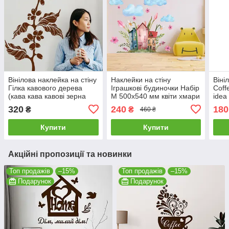
Вінілова наклейка на стіну
Наклейки на стіну
Віні
Гілка кавового дерева
Іграшкові будиночки Набір
Coff
(кава кава кавові зерна
М 500х540 мм квіти хмари
idea
Африка) матова 590х1000
декор у дитячу вініл
ідея
320
240
180
₴
₴
460 ₴
мм
самоклейка
Біли
Купити
Купити
Акційні пропозиції та новинки
Топ продажів
–15%
Топ продажів
–15%
Подарунок
Подарунок