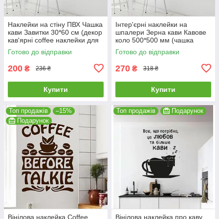
Наклейки на стіну ПВХ Чашка
Інтер'єрні наклейки на
кави Завитки 30*60 см (декор
шпалери Зерна кави Кавове
кав'ярні coffee наклейки для
коло 500*500 мм (чашка
кухні) матова Чорний
декор для кухні) матова
Готово до відправки
Готово до відправки
Коричневий
200
270
₴
₴
236 ₴
318 ₴
Купити
Купити
Топ продажів
–15%
Топ продажів
Подарунок
Подарунок
Вінілова наклейка Coffee
Вінілова наклейка про каву