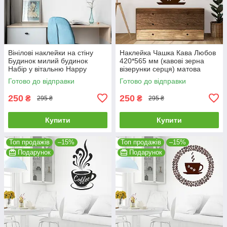
Вінілові наклейки на стіну
Наклейка Чашка Кава Любов
Будинок милий будинок
420*565 мм (кавові зерна
Набір у вітальню Happy
візерунки серця) матова
Pocket Коричневий матовий
Коричневий
Готово до відправки
Готово до відправки
HP-096-800M
250
250
₴
₴
295 ₴
295 ₴
Купити
Купити
Топ продажів
–15%
Топ продажів
–15%
Подарунок
Подарунок