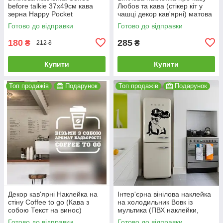
before talkie 37х49см кава
Любов та кава (стікер кіт у
зерна Happy Pocket
чашці декор кав'ярні) матова
Коричневий матовий HP-
395х500 мм
Готово до відправки
Готово до відправки
103S-800M
180
285
₴
₴
212 ₴
Купити
Купити
Топ продажів
Подарунок
Топ продажів
Подарунок
Декор кав'ярні Наклейка на
Інтер'єрна вінілова наклейка
стіну Coffee to go (Кава з
на холодильник Вовк із
собою Текст на винос)
мультика (ПВХ наклейки,
матова 250х260 мм
стікери декор наклейки на
Готово до відправки
Готово до відправки