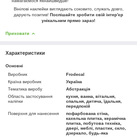
намагаємося якнайшвидше!
Вінілові наклейки виглядають соковито, служать довго,
дарують позитив!
Поспішайте зробити свій інтер'єр
унікальним прямо зараз!
Приховати
Характеристики
Основні
Виробник
Frodecal
Країна виробник
Україна
Тематика виробу
Абстракція
Область застосування
кухня, ванна, вітальня,
наліпки
спальня, дитяча, їдальня,
передпокій
Поверхня для нанесення
пофарбована стіна,
кахельна плитка, керамічна
плитка, побутова техніка,
двері, меблі, пластик, скло,
дзеркало, будь-яка