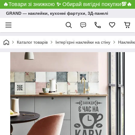
🔥
Товари зі знижкою
✨
Обирай вигідні покупки
💯
🔥
GRAND ― наклейки, кухонні фартухи, 3Д-панелі
Каталог товарів
Інтер'єрні наклейки на стіну
Наклейки