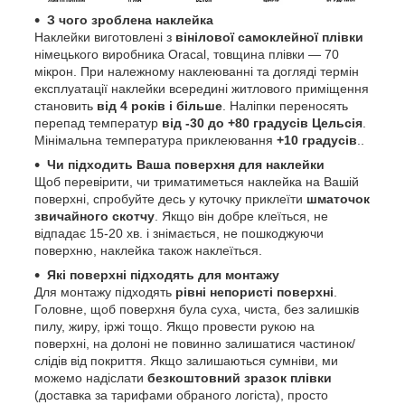
З чого зроблена наклейка
Наклейки виготовлені з
вінілової самоклейної плівки
німецького виробника Oracal, товщина плівки — 70
мікрон. При належному наклеюванні та догляді термін
експлуатації наклейки всередині житлового приміщення
становить
від 4 років і більше
. Наліпки переносять
перепад температур
від -30 до +80 градусів Цельсія
.
Мінімальна температура приклеювання
+10 градусів
..
Чи підходить Ваша поверхня для наклейки
Щоб перевірити, чи триматиметься наклейка на Вашій
поверхні, спробуйте десь у куточку приклеїти
шматочок
звичайного скотчу
. Якщо він добре клеїться, не
відпадає 15-20 хв. і знімається, не пошкоджуючи
поверхню, наклейка також наклеїться.
Які поверхні підходять для монтажу
Для монтажу підходять
рівні непористі поверхні
.
Головне, щоб поверхня була суха, чиста, без залишків
пилу, жиру, іржі тощо. Якщо провести рукою на
поверхні, на долоні не повинно залишатися частинок/
слідів від покриття. Якщо залишаються сумніви, ми
можемо надіслати
безкоштовний зразок плівки
(доставка за тарифами обраного логіста), просто