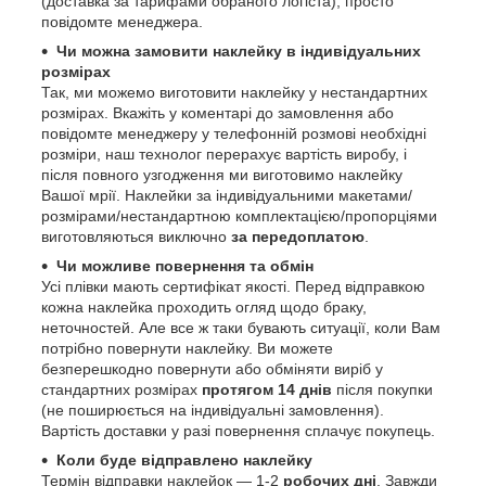
(доставка за тарифами обраного логіста), просто
повідомте менеджера.
Чи можна замовити наклейку в індивідуальних
розмірах
Так, ми можемо виготовити наклейку у нестандартних
розмірах. Вкажіть у коментарі до замовлення або
повідомте менеджеру у телефонній розмові необхідні
розміри, наш технолог перерахує вартість виробу, і
після повного узгодження ми виготовимо наклейку
Вашої мрії. Наклейки за індивідуальними макетами/
розмірами/нестандартною комплектацією/пропорціями
виготовляються виключно
за передоплатою
.
Чи можливе повернення та обмін
Усі плівки мають сертифікат якості. Перед відправкою
кожна наклейка проходить огляд щодо браку,
неточностей. Але все ж таки бувають ситуації, коли Вам
потрібно повернути наклейку. Ви можете
безперешкодно повернути або обміняти виріб у
стандартних розмірах
протягом 14 днів
після покупки
(не поширюється на індивідуальні замовлення).
Вартість доставки у разі повернення сплачує покупець.
Коли буде відправлено наклейку
Термін відправки наклейок — 1-2
робочих дні
. Завжди