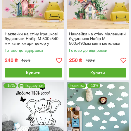
Наклейки на стіну Іграшкові
Наклейки на стіну Маленький
будиночки Набір М 500х540
будиночок Набір М
мм квіти хмари декор у
500х490мм квіти метелики
дитячу вініл самоклейка
декор у дитячу ПВХ
Готово до відправки
Готово до відправки
самоклейка матова
240
250
₴
₴
460 ₴
460 ₴
Купити
Купити
–15%
Подарунок
Новинка
–13%