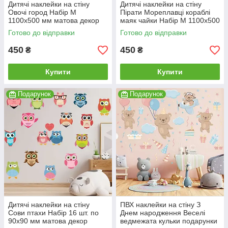
Дитячі наклейки на стіну
Дитячі наклейки на стіну
Овочі город Набір M
Пірати Мореплавці кораблі
1100х500 мм матова декор
маяк чайки Набір M 1100х500
дитячої Happy Pocket
мм матова Happy Pocket
Готово до відправки
Готово до відправки
450
450
₴
₴
Купити
Купити
Подарунок
Подарунок
Дитячі наклейки на стіну
ПВХ наклейки на стіну З
Сови птахи Набір 16 шт. по
Днем народження Веселі
90х90 мм матова декор
ведмежата кульки подарунки