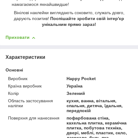
намагаємося якнайшвидше!
Вінілові наклейки виглядають соковито, служать довго,
дарують позитив!
Поспішайте зробити свій інтер'єр
унікальним прямо зараз!
Приховати
Характеристики
Основні
Виробник
Happy Pocket
Країна виробник
Україна
Колір
Зелений
Область застосування
кухня, ванна, вітальня,
наліпки
спальня, дитяча, їдальня,
передпокій
Поверхня для нанесення
пофарбована стіна,
кахельна плитка, керамічна
плитка, побутова техніка,
двері, меблі, пластик, скло,
дзеркало, будь-яка