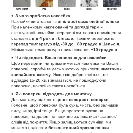
З чого зроблена наклейка
Наклейки виготовлені з
вінілової самоклейної плівки
.
При належному наклеюванні та догляді термін
експлуатації наклейки всередині житлового приміщення
становить
від 4 років і більше
. Наліпки переносять
перепад температур
від -30 до +80 градусів Цельсія
.
Мінімальна температура приклеювання
+10 градусів
..
Чи підходить Ваша поверхня для наклейки
Щоб перевірити, чи триматиметься наклейка на Вашій
поверхні, спробуйте десь у куточку приклеїти
шматочок
звичайного скотчу
. Якщо він добре клеїться, не
відпадає 15-20 хв. і знімається, не пошкоджуючи
поверхню, наклейка також наклеїться.
Які поверхні підходять для монтажу
Для монтажу підходять
рівні непористі поверхні
.
Головне, щоб поверхня була суха, чиста, без залишків
пилу, жиру, іржі тощо. Якщо провести рукою на
поверхні, на долоні не повинно залишатися частинок/
слідів від покриття. Якщо залишаються сумніви, ми
можемо надіслати
безкоштовний зразок плівки