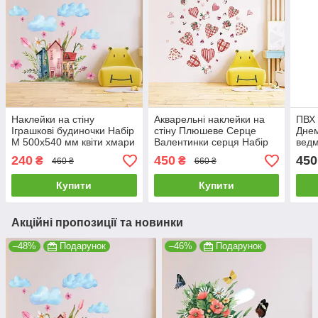
Наклейки на стіну
Акварельні наклейки на
ПВХ 
Іграшкові будиночки Набір
стіну Плюшеве Серце
Днем
М 500х540 мм квіти хмари
Валентинки серця Набір
ведм
декор у дитячу вініл
М 1100х500 мм матова
пода
240
450
450
₴
₴
460 ₴
660 ₴
самоклейка
1000
Купити
Купити
Акційні пропозиції та новинки
–48%
Подарунок
–46%
Подарунок