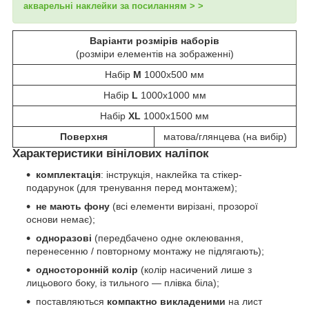
акварельні наклейки за посиланням > >
Варіанти розмірів наборів
(розміри елементів на зображенні)
Набір
М
1000х500 мм
Набір
L
1000х1000 мм
Набір
XL
1000x1500 мм
Поверхня
матова/глянцева (на вибір)
Характеристики вінілових наліпок
комплектація
: інструкція, наклейка та стікер-
подарунок (для тренування перед монтажем);
не мають фону
(всі елементи вирізані, прозорої
основи немає);
одноразові
(передбачено одне оклеювання,
перенесенню / повторному монтажу не підлягають);
односторонній колір
(колір насичений лише з
лицьового боку, із тильного — плівка біла);
поставляються
компактно викладеними
на лист