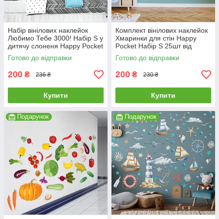
Набір вінілових наклейок
Комплект вінілових наклейок
Любимо Тебе 3000! Набір S у
Хмаринки для стін Happy
дитячу слоненя Happy Pocket
Pocket Набір S 25шт від
Чорний матовий HP-093S-
85х55мм до 128х93мм білий
Готово до відправки
Готово до відправки
070M
матовий
200
200
₴
₴
236 ₴
230 ₴
Купити
Купити
Подарунок
Подарунок