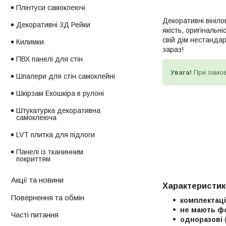
Плінтуси самоклеючі
Декоративні вініло
Декоративні 3Д Рейки
якість, оригінальн
свій дім нестанда
Килимки
зараз!
ПВХ панелі для стін
Увага!
При замо
Шпалери для стін самоклейні
Шкірзам Екошкіра в рулоні
Штукатурка декоративна
самоклеюча
LVT плитка для підлоги
Панелі із тканинним
покриттям
Акції та новини
Характеристик
Повернення та обмін
комплектац
не мають ф
Часті питання
одноразові