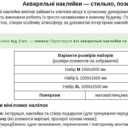
Акварельні наклейки — стильно, поз
ві наклейки вінілові займають ключове місце в сучасному декорува
ість виконання роблять їх просто незамінними в кожному будинку. 
ртно, створи особливу атмосферу за допомогою інтер'єрних наклей
вленні
від 2 шт. — знижка
! Переглянути
всі акварельні наклейки за
Варіанти розмірів наборів
(розміри елементів на зображенні)
Набір
М
1000х500 мм
Набір
L
1000х1000 мм
Набір
XL
1000x1500 мм
Поверхня
матова/глянцева 
и вінілових наліпок
ія
: інструкція, наклейка та стікер-подарунок (для тренування пере
ону
(всі елементи вирізані, прозорої основи немає);
(передбачено одне оклеювання, перенесенню / повторному монтаж