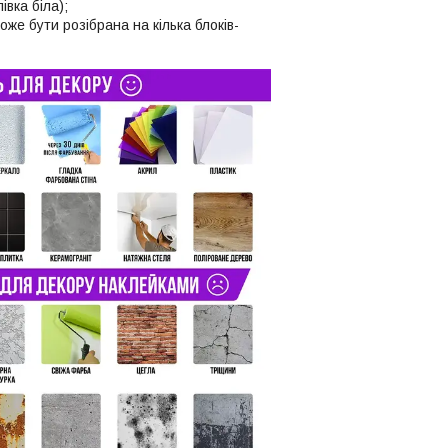
івка біла);
же бути розібрана на кілька блоків-