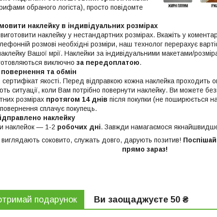
рифами обраного логіста), просто повідомте
мовити наклейку в індивідуальних розмірах
виготовити наклейку у нестандартних розмірах. Вкажіть у комента
ефонній розмові необхідні розміри, наш технолог перерахує вартіс
наклейку Вашої мрії. Наклейки за індивідуальними макетами/розмі
готовляються виключно
за передоплатою
.
 повернення та обмін
ь сертифікат якості. Перед відправкою кожна наклейка проходить 
ють ситуації, коли Вам потрібно повернути наклейку. Ви можете б
ртних розмірах
протягом 14 днів
після покупки (не поширюється на
 повернення сплачує покупець.
ідправлено наклейку
ки наклейок — 1-2
робочих дні
. Завжди намагаємося якнайшвидш
и виглядають соковито, служать довго, дарують позитив!
Поспішайт
прямо зараз!
отримай подарунок
Ви заощаджуєте 50 ₴