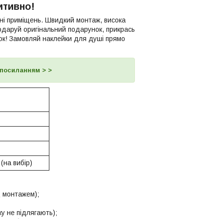
итивно!
нні приміщень. Швидкий монтаж, висока
Подаруй оригінальний подарунок, прикрась
ок! Замовляй наклейки для душі прямо
 посиланням > >
(на вибір)
д монтажем);
у не підлягають);