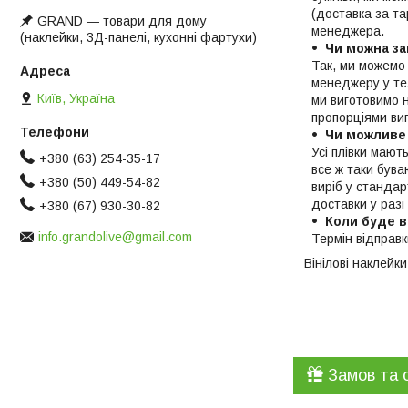
(доставка за та
GRAND ― товари для дому
менеджера.
(наклейки, 3Д-панелі, кухонні фартухи)
Чи можна за
Так, ми можемо 
менеджеру у тел
Київ, Україна
ми виготовимо 
пропорціями ви
Чи можливе
Усі плівки мают
+380 (63) 254-35-17
все ж таки бува
+380 (50) 449-54-82
виріб у станда
доставки у разі
+380 (67) 930-30-82
Коли буде в
info.grandolive@gmail.com
Термін відправ
Вінілові наклейк
Замов та 