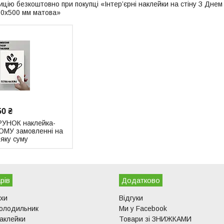
цію безкоштовно при покупці «Інтер’єрні наклейки на стіну З Дн
00х500 мм матова»
50 ₴
УНОК наклейка-
ОМУ замовленні на
яку суму
рів
Додатково
ухи
Відгуки
холодильник
Ми у Facebook
аклейки
Товари зі ЗНИЖКАМИ