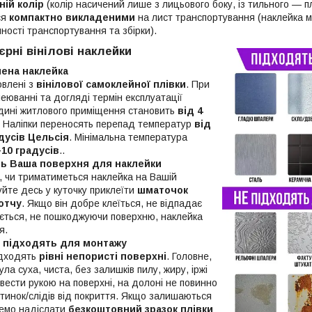
ій колір
(колір насичений лише з лицьового боку, із тильного — пл
ся
компактно викладеними
на лист транспортування (наклейка мо
ності транспортування та збірки).
єрні вінілові наклейки
лена наклейка
овлені з
вінілової самоклейної плівки
. При
еюванні та догляді термін експлуатації
дині житлового приміщення становить
від 4
. Наліпки переносять перепад температур
від
адусів Цельсія
. Мінімальна температура
+10 градусів
..
ть Ваша поверхня для наклейки
, чи триматиметься наклейка на Вашій
уйте десь у куточку приклеїти
шматочок
отчу
. Якщо він добре клеїться, не відпадає
мається, не пошкоджуючи поверхню, наклейка
я.
і підходять для монтажу
ідходять
рівні непористі поверхні
. Головне,
ла суха, чиста, без залишків пилу, жиру, іржі
вести рукою на поверхні, на долоні не повинно
тинок/слідів від покриття. Якщо залишаються
жемо надіслати
безкоштовний зразок плівки