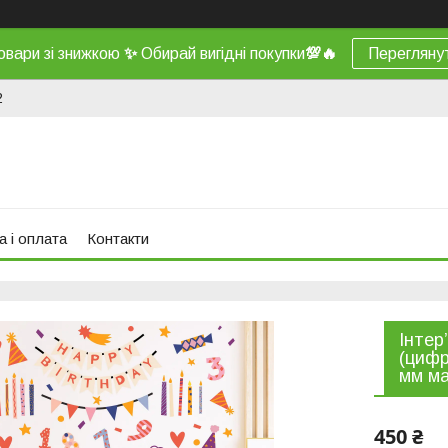
овари зі знижкою
✨
Обирай вигідні покупки
💯
🔥
Перегляну
2
а і оплата
Контакти
Інтер
(цифр
мм м
450 ₴