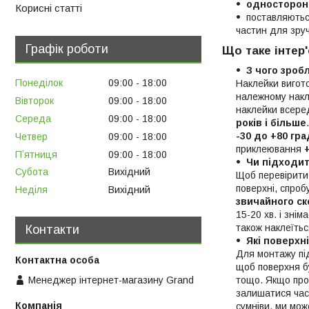
односторонн
Корисні статті
поставляють
частин для зруч
Графік роботи
Що таке інтер'
З чого зроб
Понеділок
09:00
18:00
Наклейки вигот
належному накл
Вівторок
09:00
18:00
наклейки всере
Середа
09:00
18:00
років і більше
-30 до +80 гр
Четвер
09:00
18:00
приклеювання
Пʼятниця
09:00
18:00
Чи підходи
Субота
Вихідний
Щоб перевірити
поверхні, спроб
Неділя
Вихідний
звичайного ск
15-20 хв. і зні
також наклеїтьс
Контакти
Які поверхн
Для монтажу п
щоб поверхня бу
тощо. Якщо про
Менеджер інтернет-магазину Grand
залишатися час
сумніви, ми мо