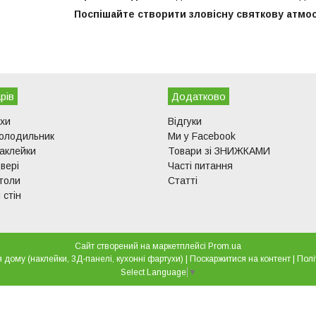
Поспішайте створити зловісну святкову атмо
рів
Додатково
ухи
Відгуки
холодильник
Ми у Facebook
аклейки
Товари зі ЗНИЖКАМИ
вері
Часті питання
толи
Статті
 стін
Сайт створений на маркетплейсі
Prom.ua
GRAND ― товари для дому (наклейки, 3Д-панелі, кухонні фартухи) |
Поскаржитися на контент
|
Полі
Select Language
▼