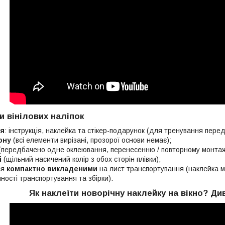
и вінілових наліпок
ія
: інструкція, наклейка та стікер-подарунок (для тренування пере
ону
(всі елементи вирізані, прозорої основи немає);
(передбачено одне оклеювання, перенесенню / повторному монтаж
і
(щільний насичений колір з обох сторін плівки);
ся
компактно викладеними
на лист транспортування (наклейка мо
ності транспортування та збірки).
Як наклеїти новорічну наклейку на вікно? Ди