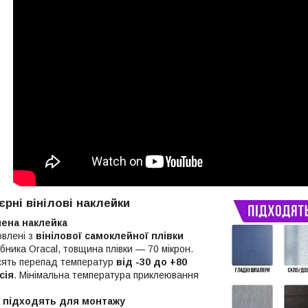
єрні вінілові наклейки
лена наклейка
овлені з
вінілової самоклейної плівки
бника Oracal, товщина плівки — 70 мікрон.
сять перепад температур
від -30 до +80
сія
. Мінімальна температура приклеювання
і підходять для монтажу