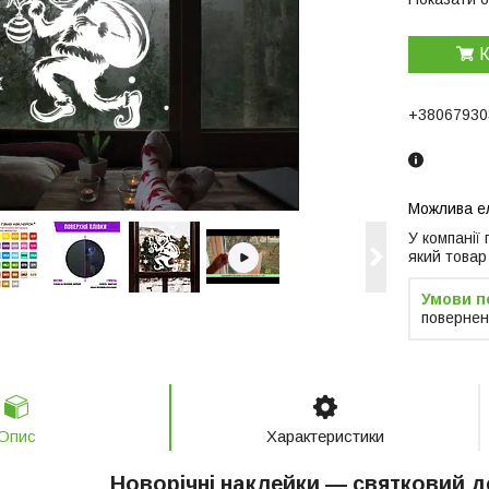
К
+38067930
У компанії
який товар
повернен
Опис
Характеристики
Новорічні наклейки — святковий д