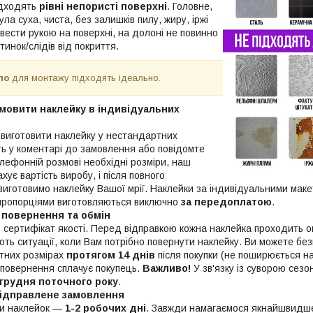
ідходять
рівні непористі поверхні
. Головне,
ла суха, чиста, без залишків пилу, жиру, іржі
вести рукою на поверхні, на долоні не повинно
инок/слідів від покриття.
ало
для монтажу підходять ідеально.
мовити наклейку в індивідуальних
 виготовити наклейку у нестандартних
ть у коментарі до замовлення або повідомте
лефонній розмові необхідні розміри, наш
хує вартість виробу, і після повного
виготовимо наклейку Вашої мрії. Наклейки за індивідуальними ма
пропорціями виготовляються виключно
за передоплатою
.
 повернення та обмін
ь сертифікат якості. Перед відправкою кожна наклейка проходить 
ють ситуації, коли Вам потрібно повернути наклейку. Ви можете б
ртних розмірах
протягом 14 днів
після покупки (не поширюється на
 повернення сплачує покупець.
Важливо!
У зв'язку із суворою сез
 грудня поточного року
.
відправлене замовлення
ки наклейок —
1-2 робочих дні
. Завжди намагаємося якнайшвидш