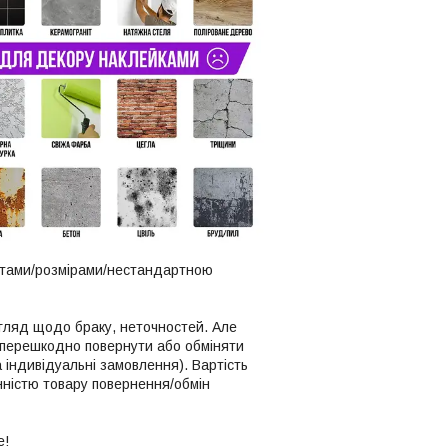
кетами/розмірами/нестандартною
огляд щодо браку, неточностей. Але
езперешкодно повернути або обміняти
 індивідуальні замовлення). Вартість
онністю товару повернення/обмін
е!