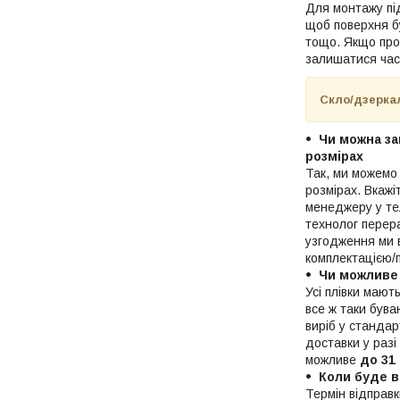
Для монтажу п
щоб поверхня бу
тощо. Якщо про
залишатися част
Скло/дзерк
Чи можна за
розмірах
Так, ми можемо
розмірах. Вкажі
менеджеру у те
технолог перера
узгодження ми 
комплектацією/
Чи можливе
Усі плівки мают
все ж таки бува
виріб у станда
доставки у разі
можливе
до 31
Коли буде 
Термін відправ