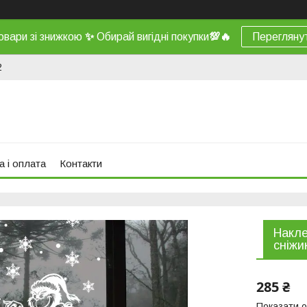
овари зі знижкою
✨
Обирай вигідні покупки
💯
🔥
Перегляну
2
а і оплата
Контакти
Накле
сніжи
285 ₴
Показати о