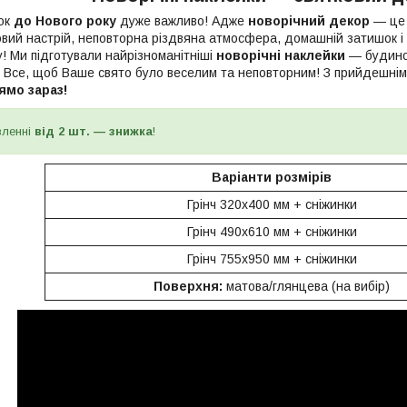
ок
до Нового року
дуже важливо! Адже
новорічний декор
— це н
вий настрій, неповторна різдвяна атмосфера, домашній затишок і 
! Ми підготували найрізноманітніші
новорічні наклейки
— будиноч
ка! Все, щоб Ваше свято було веселим та неповторним! З прийдешні
ямо зараз!
вленні
від 2 шт. — знижка
!
Варіанти розмірів
Грінч 320х400 мм + сніжинки
Грінч 490х610 мм + сніжинки
Грінч 755х950 мм + сніжинки
Поверхня:
матова/глянцева (на вибір)