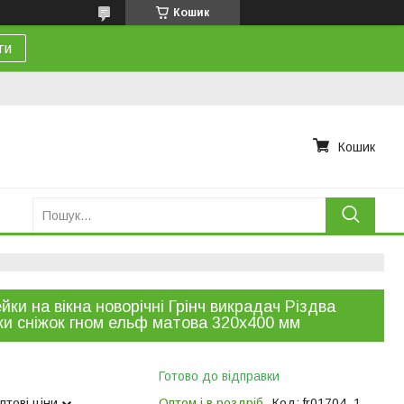
Кошик
ти
Кошик
йки на вікна новорічні Грінч викрадач Різдва
ки сніжок гном ельф матова 320х400 мм
Готово до відправки
птові ціни
Оптом і в роздріб
Код:
fr01704_1