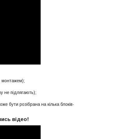
д монтажем);
у не підлягають);
же бути розібрана на кілька блоків-
вись відео!