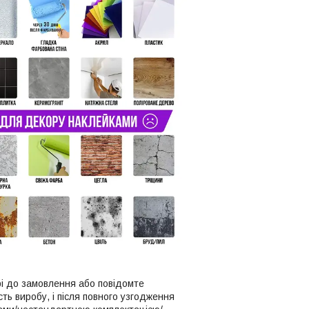
рі до замовлення або повідомте
ть виробу, і після повного узгодження