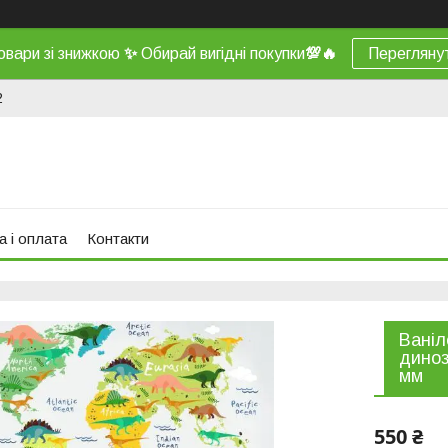
овари зі знижкою
✨
Обирай вигідні покупки
💯
🔥
Перегляну
2
а і оплата
Контакти
Ваніл
диноз
мм
550 ₴