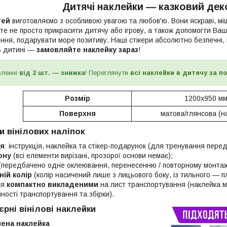
Дитячі наклейки — казковий дек
тей
виготовляємо з особливою увагою та любов'ю. Вони яскраві, міцн
те не просто прикрасити дитячу або ігрову, а також допомогти Ваш
ня, подарувати море позитиву. Наші стікери абсолютно безпечні, н
ь дитині —
замовляйте наклейку зараз
!
вленні
від 2 шт. — знижка
! Переглянути
всі наклейки в дитячу за п
Розмір
1200х950 м
Поверхня
матова/глянсова (на
и вінілових наліпок
ія
: інструкція, наклейка та стікер-подарунок (для тренування пере
ону
(всі елементи вирізані, прозорої основи немає);
(передбачено одне оклеювання, перенесенню / повторному монтаж
ій колір
(колір насичений лише з лицьового боку, із тильного — пл
ся
компактно викладеними
на лист транспортування (наклейка мо
ності транспортування та збірки).
єрні вінілові наклейки
лена наклейка