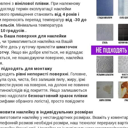
овлені з
вінілової плівки
. При належному
догляді термін експлуатації наклейки
ового приміщення становить
від 4 років і
ки переносять перепад температур
від -30 до
Цельсія
. Мінімальна температура
+10 градусів
..
ть Ваша поверхня для наклейки
, чи триматиметься наклейка на Вашій
уйте десь у куточку приклеїти
шматочок
отчу
. Якщо він добре клеїться, не відпадає
мається, не пошкоджуючи поверхню, наклейка
я.
і підходять для монтажу
ідходять
рівні непористі поверхні
. Головне,
ла суха, чиста, без залишків пилу, жиру, іржі
вести рукою на поверхні, на долоні не повинно
тинок/слідів від покриття. Якщо залишаються
жемо надіслати
безкоштовний зразок плівки
рифами обраного логіста), просто повідомте
мовити наклейку в індивідуальних розмірах
виготовити наклейку у нестандартних розмірах. Вкажіть у комента
ефонній розмові необхідні розміри, наш технолог перерахує вартіс