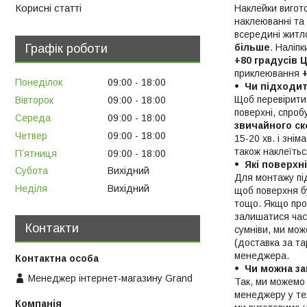
Корисні статті
Наклейки вигот
наклеюванні та 
всередині житл
Графік роботи
більше
. Наліп
+80 градусів 
приклеювання
Понеділок
09:00
18:00
Чи підходи
Щоб перевірити
Вівторок
09:00
18:00
поверхні, спроб
Середа
09:00
18:00
звичайного ск
Четвер
09:00
18:00
15-20 хв. і зні
також наклеїтьс
Пʼятниця
09:00
18:00
Які поверхн
Субота
Вихідний
Для монтажу п
Неділя
Вихідний
щоб поверхня бу
тощо. Якщо про
залишатися час
Контакти
сумніви, ми мо
(доставка за та
менеджера.
Чи можна за
Менеджер інтернет-магазину Grand
Так, ми можемо 
менеджеру у тел