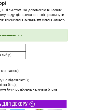
ор!
і, зі змістом. За допомогою вінілових
ому чаду дізнатися про світ, розвинути
е викликають алергії, не мають запаху.
осиланням > >
м
 вибір)
д монтажем);
у не підлягають);
івка біла);
же бути розібрана на кілька блоків-