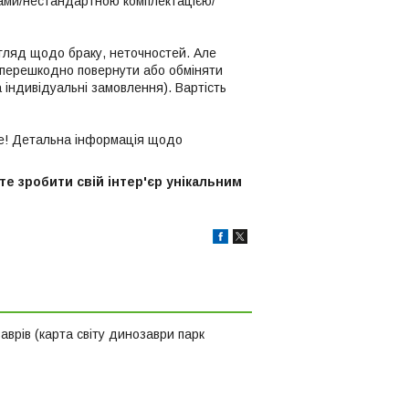
рами/нестандартною комплектацією/
огляд щодо браку, неточностей. Але
езперешкодно повернути або обміняти
 індивідуальні замовлення). Вартість
е! Детальна інформація щодо
е зробити свій інтер'єр унікальним
врів (карта світу динозаври парк