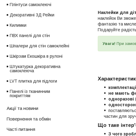
Плінтуси самоклеючі
Наклейки для ді
Декоративні 3Д Рейки
наклейок Ви зможе
фантазію та мислен
Килимки
Подаруйте радіст
ПВХ панелі для стін
Увага!
При замо
Шпалери для стін самоклейні
Шкірзам Екошкіра в рулоні
Штукатурка декоративна
самоклеюча
Характеристик
LVT плитка для підлоги
комплектац
Панелі із тканинним
не мають ф
покриттям
одноразові
односторонн
Акції та новини
поставляють
частин для зруч
Повернення та обмін
Що таке інтер'
Часті питання
З чого зроб