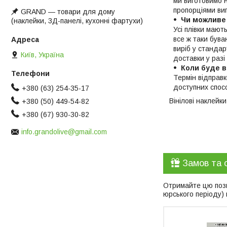
ми виготовимо 
пропорціями ви
GRAND ― товари для дому
Чи можливе
(наклейки, 3Д-панелі, кухонні фартухи)
Усі плівки мают
все ж таки бува
виріб у станда
Київ, Україна
доставки у разі
Коли буде в
Термін відправ
доступних спос
+380 (63) 254-35-17
Вінілові наклейк
+380 (50) 449-54-82
+380 (67) 930-30-82
info.grandolive@gmail.com
Замов та 
Отримайте цю пози
юрського періоду)