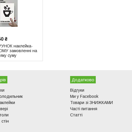
50 ₴
УНОК наклейка-
ОМУ замовленні на
яку суму
рів
Додатково
ухи
Відгуки
холодильник
Ми у Facebook
аклейки
Товари зі ЗНИЖКАМИ
вері
Часті питання
толи
Статті
 стін