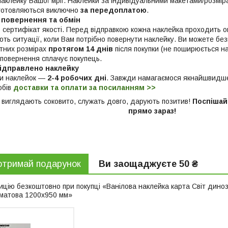
наклейку Вашої мрії. Наклейки за індивідуальними макетами/розмі
готовляються виключно
за передоплатою
.
 повернення та обмін
ь сертифікат якості. Перед відправкою кожна наклейка проходить 
ють ситуації, коли Вам потрібно повернути наклейку. Ви можете б
ртних розмірах
протягом 14 днів
після покупки (не поширюється на
 повернення сплачує покупець.
ідправлено наклейку
ки наклейок —
2-4 робочих дні
. Завжди намагаємося якнайшвидш
обів
доставки та оплати за посиланням >>
и виглядають соковито, служать довго, дарують позитив!
Поспішайт
прямо зараз!
отримай подарунок
Ви заощаджуєте 50 ₴
цію безкоштовно при покупці «Ванілова наклейка карта Світ диноза
 матова 1200х950 мм»