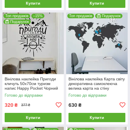
Купити
Купити
Топ продажів
–15%
Топ продажів
Подарунок
Подарунок
Вінілова наклейка Пригоди
Вінілова наклейка Карта світу
кличуть 50х70см туризм
декоративна самоклеюча
напис Happy Pocket Чорний
велика карта на стіну
матовий HP-090S-070M
материки матова 1500х800
Готово до відправки
Готово до відправки
мм
320
630
₴
₴
377 ₴
Купити
Купити