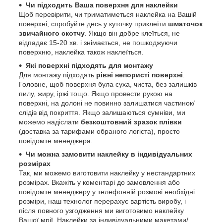
Чи підходить Ваша поверхня для наклейки
Щоб перевірити, чи триматиметься наклейка на Вашій
поверхні, спробуйте десь у куточку приклеїти
шматочок
звичайного скотчу
. Якщо він добре клеїться, не
відпадає 15-20 хв. і знімається, не пошкоджуючи
поверхню, наклейка також наклеїться.
Які поверхні підходять для монтажу
Для монтажу підходять
рівні непористі поверхні
.
Головне, щоб поверхня була суха, чиста, без залишків
пилу, жиру, іржі тощо. Якщо провести рукою на
поверхні, на долоні не повинно залишатися частинок/
слідів від покриття. Якщо залишаються сумніви, ми
можемо надіслати
безкоштовний зразок плівки
(доставка за тарифами обраного логіста), просто
повідомте менеджера.
Чи можна замовити наклейку в індивідуальних
розмірах
Так, ми можемо виготовити наклейку у нестандартних
розмірах. Вкажіть у коментарі до замовлення або
повідомте менеджеру у телефонній розмові необхідні
розміри, наш технолог перерахує вартість виробу, і
після повного узгодження ми виготовимо наклейку
Вашої мрії. Наклейки за індивідуальними макетами/