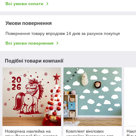
Всі умови оплати
Умови повернення
Повернення товару впродовж 14 днів за рахунок покупця
Всі умови повернення
Подібні товари компанії
Новорічна наклейка на
Комплект вінілових
Накл
стіну Веселий Кінь символ
наклейок Хмаринки для
Відь