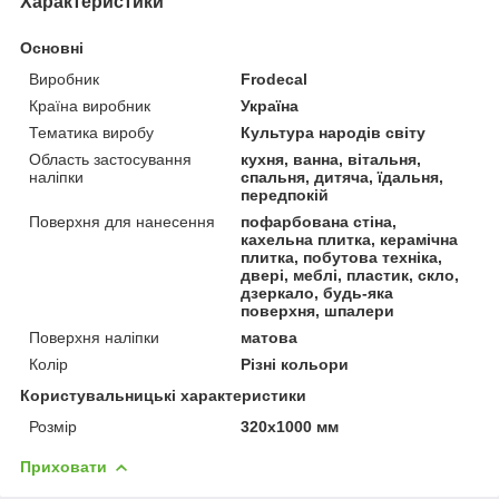
Характеристики
Основні
Виробник
Frodecal
Країна виробник
Україна
Тематика виробу
Культура народів світу
Область застосування
кухня, ванна, вітальня,
наліпки
спальня, дитяча, їдальня,
передпокій
Поверхня для нанесення
пофарбована стіна,
кахельна плитка, керамічна
плитка, побутова техніка,
двері, меблі, пластик, скло,
дзеркало, будь-яка
поверхня, шпалери
Поверхня наліпки
матова
Колір
Різні кольори
Користувальницькі характеристики
Розмір
320х1000 мм
Приховати