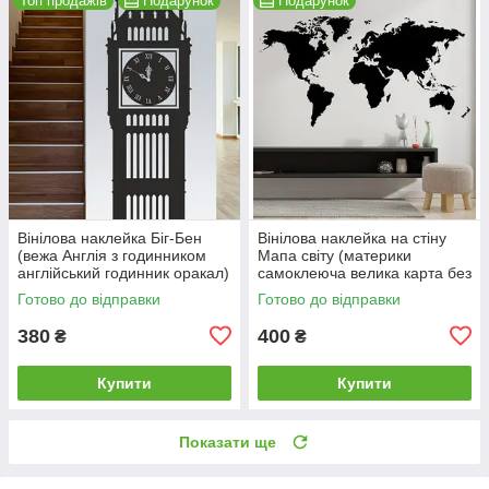
Топ продажів
Подарунок
Подарунок
Вінілова наклейка Біг-Бен
Вінілова наклейка на стіну
(вежа Англія з годинником
Мапа світу (материки
англійський годинник оракал)
самоклеюча велика карта без
матова 250х1600 мм
тексту) матова 1200х630 мм
Готово до відправки
Готово до відправки
380
400
₴
₴
Купити
Купити
Показати ще