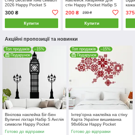
2026 Happy Pocket S
стін Happy Pocket Набір S
кажа
48х55мм червоний
25шт від 85х55мм до
деко
300
200
375
₴
₴
230 ₴
матовий (HP-149S-030M)
128х93мм білий матовий
мм 
Купити
Купити
Акційні пропозиції та новинки
Топ продажів
–15%
Топ продажів
–15%
Подарунок
Подарунок
Вінілова наклейка Біг-Бен
Інтер'єрна наклейка на стіну
Вуличні ліхтарі Набір S Англія
Карта України вишиванка
символи Happy Pocket
98х66см Happy Pocket
Чорний матовий HP-073S-
Червоний матовий HP-079S-
Готово до відправки
Готово до відправки
070M
30M