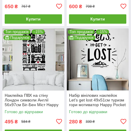
650
600
₴
₴
767 ₴
708 ₴
Купити
Купити
Топ продажів
–15%
Топ продажів
–15%
Подарунок
Подарунок
Наклейка ПВХ на стіну
Набір вінілових наклейок
Лондон символи Англії
Let's get lost 49х51см туризм
56х97см Біг-Бен Міст Happy
гори мотиватор Happy Pocket
Pocket Чорний матовий HP-
Чорний матовий HP-089S-
Готово до відправки
Готово до відправки
80S-070/30M
070M
495
280
₴
₴
584 ₴
330 ₴