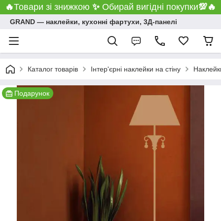
🔥
Товари зі знижкою
✨
Обирай вигідні покупки
💯
🔥
GRAND ― наклейки, кухонні фартухи, 3Д-панелі
Каталог товарів
Інтер'єрні наклейки на стіну
Наклейки
Подарунок