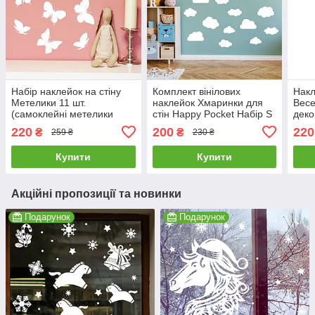
Набір наклейок на стіну
Комплект вінілових
Накл
Метелики 11 шт.
наклейок Хмаринки для
Весе
(самоклейні метелики
стін Happy Pocket Набір S
деко
декор спальні) матова
25шт від 85х55мм до
Pock
220
200
220
₴
₴
259 ₴
230 ₴
Білий
128х93мм білий матовий
мат
Купити
Купити
Акційні пропозиції та новинки
Подарунок
Подарунок