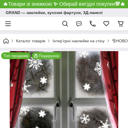
🔥
Товари зі знижкою
✨
Обирай вигідні покупки
💯
🔥
GRAND ― наклейки, кухонні фартухи, 3Д-панелі
Каталог товарів
Інтер'єрні наклейки на стіну
🎅НОВО
Топ продажів
Подарунок