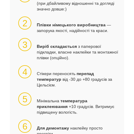
(при дбайливому відношенні та догляді
значно довше:)
2
Плівки німецького виробництва
—
запорука якості, надійності та краси.
3
Виріб складається
з паперової
підкладки, власне наклейки та монтажної
плівки (опційно).
4
Стікери переносять
перепад
температур
від -30 до +80 градусів за
Цельсієм.
5
Мінімальна
температура
приклеювання
+10 градусів. Витримує
підвищену вологість.
6
Для демонтажу
наклейку просто
прогріти