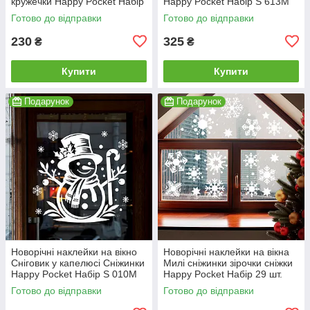
кружечки Happy Pocket Набір
Happy Pocket Набір S 613M
S білий матовий (HP-150S-
(HP-152S-613M)
Готово до відправки
Готово до відправки
010M)
230
325
₴
₴
Купити
Купити
Подарунок
Подарунок
Новорічні наклейки на вікно
Новорічні наклейки на вікна
Сніговик у капелюсі Сніжинки
Милі сніжинки зірочки сніжки
Happy Pocket Набір S 010M
Happy Pocket Набір 29 шт.
(HP-153S-010M)
матова Білий
Готово до відправки
Готово до відправки