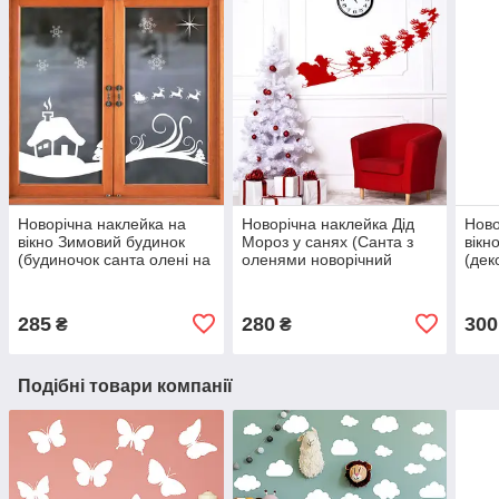
Новорічна наклейка на
Новорічна наклейка Дід
Ново
вікно Зимовий будинок
Мороз у санях (Санта з
вікн
(будиночок санта олені на
оленями новорічний
(дек
скло та вікна) матова
декор вінілові стікери)
симв
700x490 мм
матова 900x320 мм
мато
285
280
300
₴
₴
Подібні товари компанії