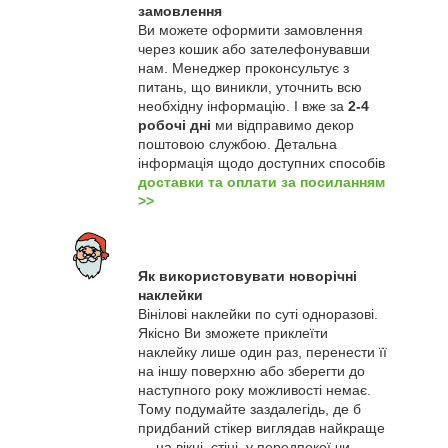
замовлення
Ви можете оформити замовлення
через кошик або зателефонувавши
нам. Менеджер проконсультує з
питань, що виникли, уточнить всю
необхідну інформацію. І вже за
2-4
робочі дні
ми відправимо декор
поштовою службою. Детальна
інформація щодо доступних способів
доставки та оплати за посиланням
>>
Як використовувати новорічні
наклейки
Вінілові наклейки по суті одноразові.
Якісно Ви зможете приклеїти
наклейку лише один раз, перенести її
на іншу поверхню або зберегти до
наступного року можливості немає.
Тому подумайте заздалегідь, де б
придбаний стікер виглядав найкраще
— на вікні, стіні, у передпокої чи