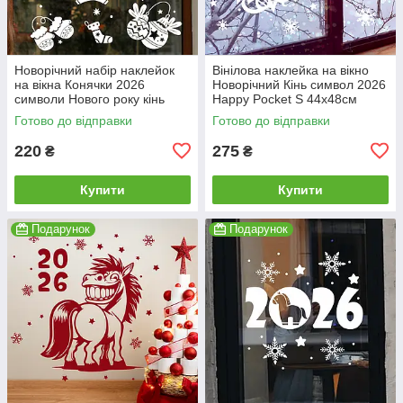
Новорічний набір наклейок
Вінілова наклейка на вікно
на вікна Конячки 2026
Новорічний Кінь символ 2026
символи Нового року кінь
Happy Pocket S 44х48см
сніжинки Happy Pocket білий
білий матовий (HP-148S-
Готово до відправки
Готово до відправки
матовий (HP-147-010M)
010M)
220
275
₴
₴
Купити
Купити
Подарунок
Подарунок