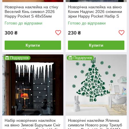
Новорічна наклейка на стіну
Новорічна наклейка на вікно
Веселий Кінь символ 2026
Коник Надпис 2026 сніжинки
Happy Pocket S 48х55мм
зірки Happy Pocket Набір S
червоний матовий (HP-149S-
білий матовий HP-151S-010M
Готово до відправки
Готово до відправки
030M)
300
230
₴
₴
Купити
Купити
Подарунок
Подарунок
Набір новорічних наклейок
Новорічні наклейки Ялинка
на вікно Зимові Бурульки Сніг
символи Нового року Тризуб