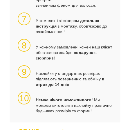
звичайним феном для волосся.
7
У комплекті зі стікером
детальна
інструкція
з монтажу, обов'язково до
ознайомлення!
8
У кожному замовленні кожен наш клієнт
обов'язково знайде
подарунок-
сюрприз
!
9
Наклейки у стандартних розмірах
підлягають поверненню та обміну
в
строк до 14 днів
.
10
Немає нічого неможливого!
Ми
можемо виготовити наклейку практично
будь-яких розмірів та форми!