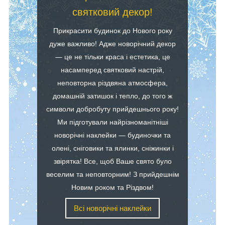
святковий декор!
Прикрасити будинок до Нового року
дуже важливо! Адже новорічний декор
— це не тільки краса і естетика, це
насамперед святковий настрій,
неповторна різдвяна атмосфера,
домашній затишок і тепло, до того ж
символи добробуту прийдешнього року!
Ми підготували найрізноманітніші
новорічні наклейки — будиночки та
олені, сніговики та ялинки, сніжинки і
звірятка! Все, щоб Ваше свято було
веселим та неповторним! З прийдешнім
Новим роком та Різдвом!
Всі новорічні наклейки