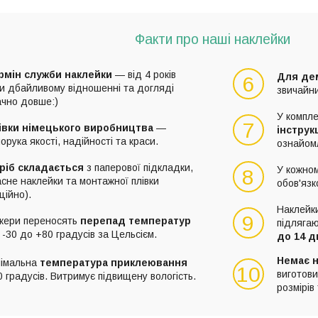
Факти про наші наклейки
рмін служби наклейки
— від 4 років
Для де
6
ри дбайливому відношенні та догляді
звичайн
ачно довше:)
У компле
7
івки німецького виробництва
—
інструк
орука якості, надійності та краси.
ознайом
ріб складається
з паперової підкладки,
У кожном
8
сне наклейки та монтажної плівки
обов'яз
ційно).
Наклейки
9
ікери переносять
перепад температур
підляга
 -30 до +80 градусів за Цельсієм.
до 14 д
Немає н
німальна
температура приклеювання
10
виготови
 градусів. Витримує підвищену вологість.
розмірів