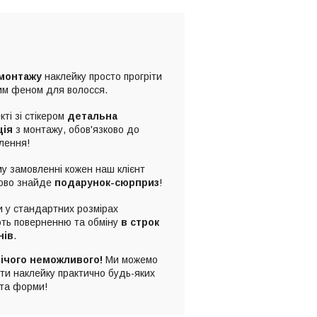
монтажу
наклейку просто прогріти
им феном для волосся.
кті зі стікером
детальна
ція
з монтажу, обов'язково до
лення!
у замовленні кожен наш клієнт
ково знайде
подарунок-сюрприз
!
 у стандартних розмірах
ють поверненню та обміну
в строк
нів
.
ічого неможливого!
Ми можемо
ти наклейку практично будь-яких
 та форми!