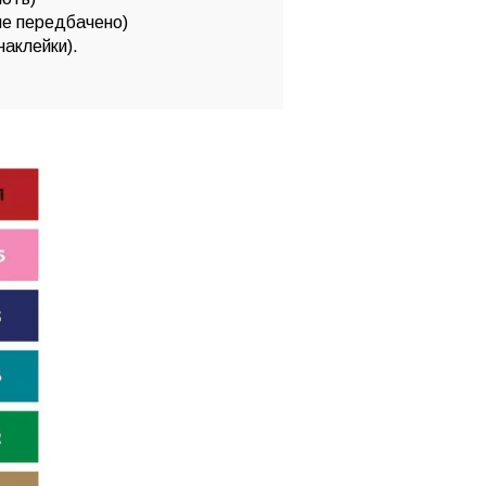
не передбачено)
 наклейки).