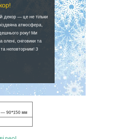
кор!
й декор — це не тільки
 різдвяна атмосфера,
дешнього року! Ми
 олені, сніговики та
 та неповторним! З
а — 90*150 мм
відео!