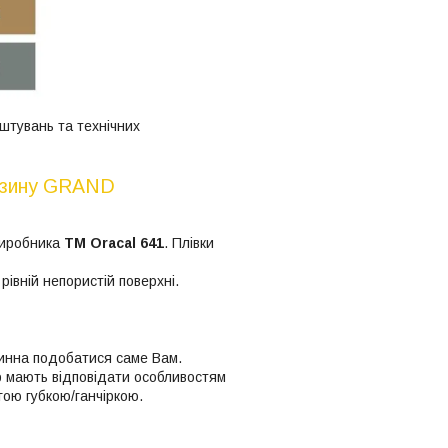
штувань та технічних
газину GRAND
 виробника
ТМ Oracal 641
. Плівки
івній непористій поверхні.
винна подобатися саме Вам.
ір мають відповідати особливостям
гою губкою/ганчіркою.