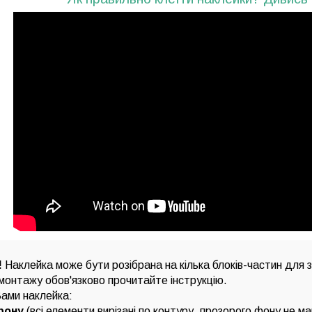
!
Наклейка може бути розібрана на кілька блоків-частин для 
монтажу обов'язково прочитайте інструкцію.
ами наклейка:
фону
(всі елементи вирізані по контуру, прозорого фону не м