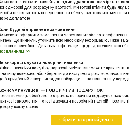
Ви можете замовити наклейку
в індивідуальних розмірах та ко
менеджерові для розрахунку вартості. Ми готові втілити будь-яку Ва
вироби не підлягають поверненню та обміну, виготовляються після
передоплатою
.
Коли буде відправлене замовлення
Ви можете оформити замовлення через кошик або зателефонувавш
питань, що виникли, уточнить всю необхідну інформацію. І вже за
2
поштовою службою. Детальна інформація щодо доступних способі
посиланням >>
Як використовувати новорічні наклейки
Вінілові наклейки по суті одноразові. Якісно Ви зможете приклеїти
її на іншу поверхню або зберегти до наступного року можливості н
де б придбаний стікер виглядав найкраще — на вікні, стіні, у передп
Кожному покупцеві — НОВОРІЧНИЙ ПОДАРУНОК!
Кожен покупець обов'язково отримає новорічний подарунок-наклейк
святкові замовлення і готові дарувати новорічний настрій, позитивні 
декор у кожну оселю!
Обрати новорічний декор