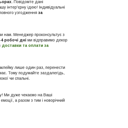
льорах
. Повідомте дані
шу інтер'єрну ідею! Індивідуальні
 повного узгодження
за
и нам. Менеджер проконсультує з
-4 робочі дні
ми відправимо декор
в
доставки та оплати за
 наклейку лише один раз, перенести
емає. Тому подумайте заздалегідь,
окої чи спальні.
у! Ми дуже чекаємо на Ваші
емоції, а разом з тим і новорічний