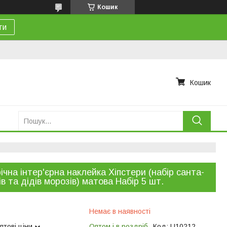
Кошик
ти
Кошик
ічна інтер'єрна наклейка Хіпстери (набір санта-
ів та дідів морозів) матова Набір 5 шт.
Немає в наявності
птові ціни
Оптом і в роздріб
Код:
U10212