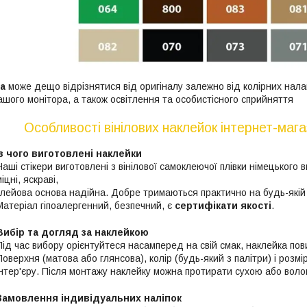
ра
може дещо відрізнятися від оригіналу залежно від колірних нала
ашого монітора, а також освітлення та особистісного сприйняття
Особливості вінілових наклейок інтернет-ма
Із чого виготовлені наклейки
Наші стікери виготовлені з вінілової самоклеючої плівки німецького
міцні, яскраві,
клейова основа надійна. Добре тримаються практично на будь-якій р
Матеріал гіпоалергенний, безпечний, є
сертифікати якості
.
Вибір та догляд за наклейкою
Під час вибору орієнтуйтеся насамперед на свій смак, наклейка по
Поверхня (матова або глянсова), колір (будь-який з палітри) і розм
інтер'єру. Після монтажу наклейку можна протирати сухою або воло
Замовлення індивідуальних наліпок