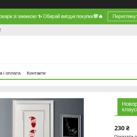
овари зі знижкою
✨
Обирай вигідні покупки
💯
🔥
Перегляну
2
а і оплата
Контакти
Новор
клаус
230 ₴
Показати о