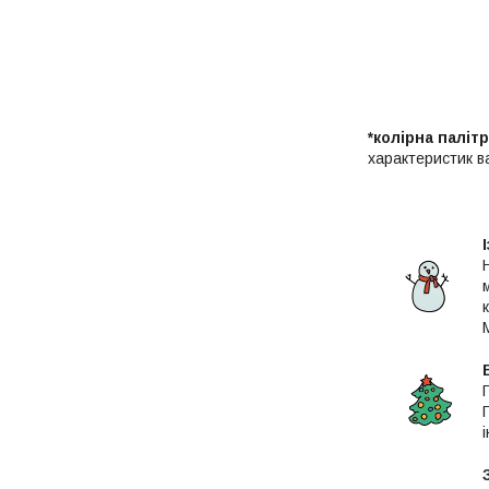
*колірна паліт
характеристик в