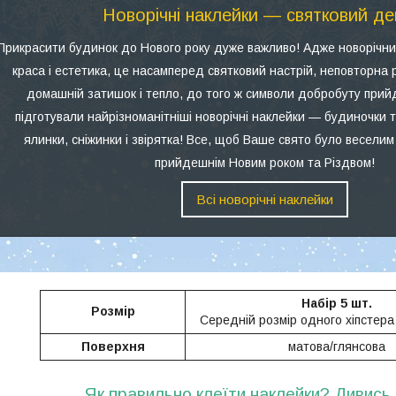
Новорічні наклейки — святковий де
Прикрасити будинок до Нового року дуже важливо! Адже новорічни
краса і естетика, це насамперед святковий настрій, неповторна
домашній затишок і тепло, до того ж символи добробуту прий
підготували найрізноманітніші новорічні наклейки — будиночки та
ялинки, сніжинки і звірятка! Все, щоб Ваше свято було веселим
прийдешнім Новим роком та Різдвом!
Всі новорічні наклейки
Набір 5 шт.
Розмір
Середній розмір одного хіпстер
Поверхня
матова/глянсова
Як правильно клеїти наклейки? Дивись 