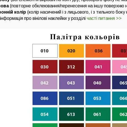
зова
(повторне обклеювання/перенесення на іншу поверхню 
онній колір
(колір насичений і з лицьового, і з тильного боку
нформація про вінілові наклейки у розділі
часті питання >>