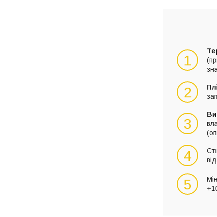
Те
1
(п
зн
Пл
2
зап
Ви
3
вла
(оп
Ст
4
від
Мі
5
+10