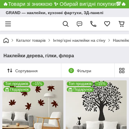
🔥
Товари зі знижкою
✨
Обирай вигідні покупки
💯
🔥
GRAND ― наклейки, кухонні фартухи, 3Д-панелі
Каталог товарів
Інтер'єрні наклейки на стіну
Наклейки
Наклейки дерева, гілки, флора
Сортування
0
Фільтри
Топ продажів
–15%
Топ продажів
–15%
Подарунок
Подарунок