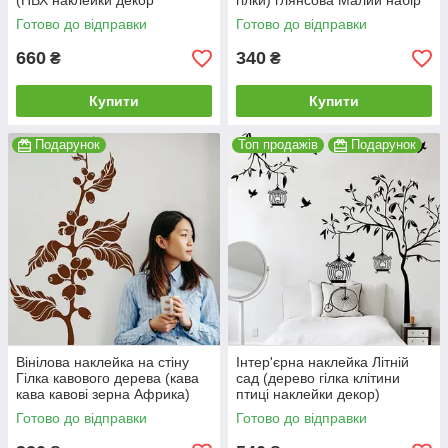
(ПВХ наклейки декор
гілки) глянсова Малий набір
самоклеюча плівка) глянсова
2 гілки з квітами
Готово до відправки
Готово до відправки
2260х1500 мм
660
340
₴
₴
Купити
Купити
Подарунок
Топ продажів
Подарунок
Вінілова наклейка на стіну
Інтер'єрна наклейка Літній
Гілка кавового дерева (кава
сад (дерево гілка клітини
кава кавові зерна Африка)
птиці наклейки декор)
матова 590х1000 мм
глянсова 925х1000 мм
Готово до відправки
Готово до відправки
448х498 мм