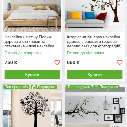
Наклейка на стіну Гілочки
Інтер'єрня вінілова наклейка
дерева з клітинами та
Дерево з рамками (родове
птахами (вінілові наклейки
дерево сім'ї для фотографій)
ПВХ) матова 2000x1000 мм
глянсове 1664х1300 мм
Готово до відправки
Готово до відправки
750
660
₴
₴
Купити
Купити
Топ продажів
Подарунок
Топ продажів
Подарунок