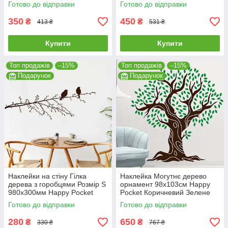
листя матовий HP-056-
Зелений матовий HP-069S-
Готово до відправки
Готово до відправки
800/62M
062M
350
450
₴
₴
413 ₴
531 ₴
Купити
Купити
Топ продажів
–15%
Топ продажів
–15%
Подарунок
Подарунок
Наклейки на стіну Гілка
Наклейка Могутнє дерево
дерева з горобцями Розмір S
орнамент 98х103см Happy
980х300мм Happy Pocket
Pocket Коричневий Зелене
Коричневий матовий HP-
листя матовий HP-58S-
Готово до відправки
Готово до відправки
066S-800M
800/62M
280
650
₴
₴
330 ₴
767 ₴