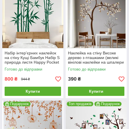
Набір інтер'єрних наклейок
Наклейка на стіну Високе
на стіну Кущі Бамбук Набір S
дерево з пташками (великі
природа листя Happy Pocket
вінілові наклейки на шпалери
Темно-зелений HP-068S-
дерева) матова 1000x1400
Готово до відправки
Готово до відправки
613M
мм
800
390
₴
₴
944 ₴
Купити
Купити
Подарунок
Топ продажів
Подарунок