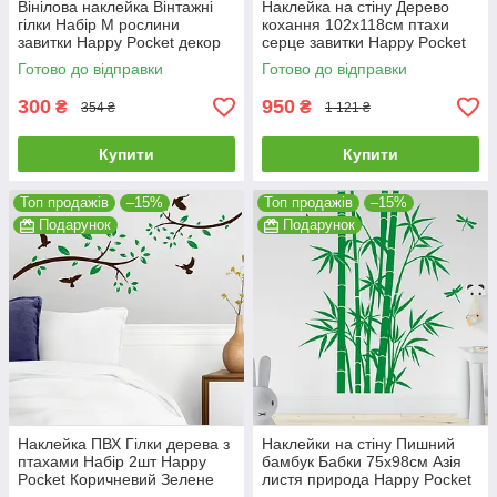
Вінілова наклейка Вінтажні
Наклейка на стіну Дерево
гілки Набір М рослини
кохання 102х118см птахи
завитки Happy Pocket декор
серце завитки Happy Pocket
матова Коричневий
Коричневий матовий HP-60-
Готово до відправки
Готово до відправки
800/30M
300
950
₴
₴
354 ₴
1 121 ₴
Купити
Купити
Топ продажів
–15%
Топ продажів
–15%
Подарунок
Подарунок
Наклейка ПВХ Гілки дерева з
Наклейки на стіну Пишний
птахами Набір 2шт Happy
бамбук Бабки 75х98см Азія
Pocket Коричневий Зелене
листя природа Happy Pocket