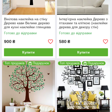
Вінілова наклейка на стіну
Інтер'єрна наклейка Дерево з
Дерево кави Велике дерево
птахами та кліткою (наклейки
для кухні наклейки глянцева
дерева для декору стін)
1100х1500 мм
глянсова 1200х1050 мм
Готово до відправки
Готово до відправки
900
580
₴
₴
Купити
Купити
Топ продажів
Подарунок
Топ продажів
Подарунок