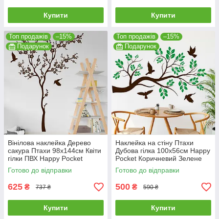
Купити
Купити
Топ продажів
–15%
Топ продажів
–15%
Подарунок
Подарунок
Вінілова наклейка Дерево
Наклейка на стіну Птахи
сакура Птахи 98х144см Квіти
Дубова гілка 100х56см Happy
гілки ПВХ Happy Pocket
Pocket Коричневий Зелене
Коричневий матовий HP-
листя матовий HP-63S-
Готово до відправки
Готово до відправки
057S-800M
800/62M
625
500
₴
₴
737 ₴
590 ₴
Купити
Купити