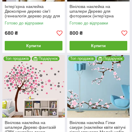
Інтер'єрна наклейка
Вінілова наклейка на
Двоколірне дерево сім'ї
шпалери Дерево для
(генеалогія дерево роду для
фоторамок (інтер'єрна
фото) глянцева 1100х1200
самоклеюча) глянсова
Готово до відправки
Готово до відправки
мм
1680х1500 мм
680
800
₴
₴
Купити
Купити
Топ продажів
Подарунок
Топ продажів
Подарунок
Вінілова наклейка на
Вінілова наклейка Гілки
шпалери Дерево фантазій
сакури (наклейки квіти квітучі