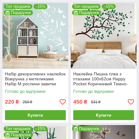
Топ продажів
–15%
Топ продажів
–15%
Подарунок
Подарунок
Набір декоративних наклейок
Наклейка Пишна гілка з
Візерунка з метеликами
птахами 100х62см Happy
Набір М рослини завитки
Pocket Коричневий Темно-
Happy Pocket матова Білий
зелене листя матовий
Готово до відправки
Готово до відправки
HP62S-800/613M
220
450
₴
₴
259 ₴
531 ₴
Купити
Купити
Топ продажів
–15%
Подарунок
Подарунок