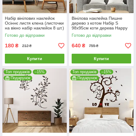
Набір вінілових наклейок
Вінілова наклейка Пишне
Осіннє листя клена (листочки
дерево з котом Набір S
на вікно набір наклейок 8 шт.)
98х95см коти дерева Happy
матова Коричневий
Pocket Чорний матовий HP-
Готово до відправки
Готово до відправки
061S-070M
180
640
₴
₴
212 ₴
755 ₴
Купити
Купити
Топ продажів
–15%
Топ продажів
–15%
Подарунок
Подарунок